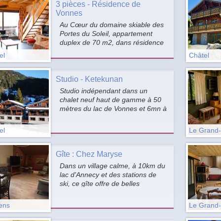
3 pièces - Résidence de
Vonnes
Au Cœur du domaine skiable des
Portes du Soleil, appartement
duplex de 70 m2, dans résidence
sans ascenseur. Exposition S/O
el
Châtel
avec vue sur le Mont de Grange
et la vallée d’Abondance.
Studio - Ketekunan
Studio indépendant dans un
chalet neuf haut de gamme à 50
mètres du lac de Vonnes et 6mn à
pied des remontées mécaniques
(Gabelou et Portes du Soleil), en
el
Le Grand
face de la chapelle de Vonnes.
Gîte : Chez Maryse
Dans un village calme, à 10km du
lac d'Annecy et des stations de
ski, ce gîte offre de belles
prestations au 1er étage de la
maison de la propriétaire.
ens
Le Grand