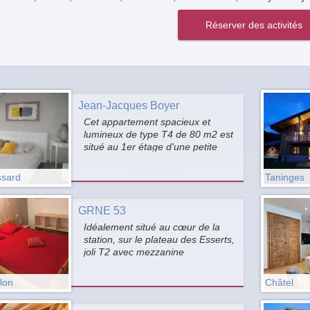
Jean-Jacques Boyer
Cet appartement spacieux et
lumineux de type T4 de 80 m2 est
situé au 1er étage d'une petite
résidence, dans le charmant
village de Doussard, au bout du
sard
Taninges
lac d'Annecy. L'appartement a été
refait à neuf, avec un décor et un
ameublement contemporains.
GRNE 53
Idéalement situé au cœur de la
station, sur le plateau des Esserts,
joli T2 avec mezzanine
comprenant 1 entrée, 1 coin salon
avec TV et wifi, cuisine équipée.
lon
Châtel