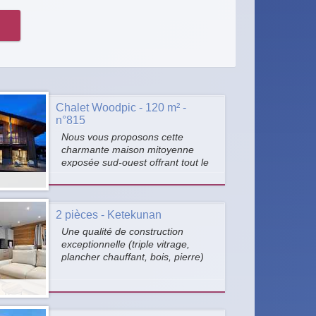
Chalet Woodpic - 120 m² -
n°815
Nous vous proposons cette
charmante maison mitoyenne
exposée sud-ouest offrant tout le
confort nécessaire. Située dans
un quartier résidentiel proche des
commodités et à 10 min des
stations de ski (Les Gets,
2 pièces - Ketekunan
Morzine, Praz de Lys, Morillon,
Une qualité de construction
Samoëns).
exceptionnelle (triple vitrage,
plancher chauffant, bois, pierre)
avec une vue dominante à couper
le souffle... le tout à quelques
mètres du lac de Vonnes (et
quelques minutes des remontées