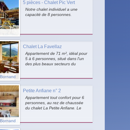
mécaniques).
5 pièces - Chalet Pic Vert
Notre chalet individuel a une
capacité de 8 personnes.
Chalet La Favellaz
Appartement de 71 m², idéal pour
5 à 6 personnes, situé dans l'un
des plus beaux secteurs du
Grand-Bornand, avec vue
panoramique sur la chaîne des
-Bornand
Aravis et le village du Grand-
Bornand.
Petite Anfiane n° 2
Appartement tout confort pour 6
personnes, au rez de chaussée
du chalet La Petite Anfiane. Le
plus : lits faits à l'arrivée, linge de
toilette et cuisine fournis. Proche
-Bornand
de l'arrêt navettes gratuites.