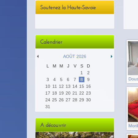
Soutenez la Haute-Savoie
Calendrier
AOÛT 2026
L
M
M
J
V
S
D
1
2
Dous
3
4
5
6
7
8
9
10
11
12
13
14
15
16
17
18
19
20
21
22
23
24
25
26
27
28
29
30
31
A découvrir
Moril