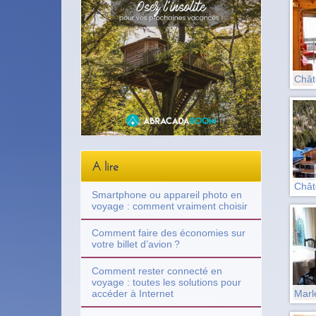
Chât
A lire
Chât
Smartphone ou appareil photo en
voyage : comment vraiment choisir
Comment faire des économies sur
votre billet d’avion ?
Comment rester connecté en
voyage : toutes les solutions pour
Marl
accéder à Internet