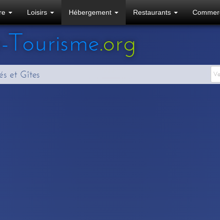
ure
Loisirs
Hébergement
Restaurants
Commer
e
-Tourisme
.org
s et Gîtes