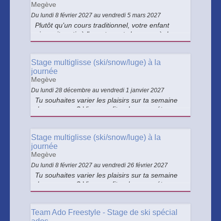
Megève
Du lundi 8 février 2027 au vendredi 5 mars 2027
Plutôt qu'un cours traditionnel, votre enfant
aimerait partir à l'aventure et s'essayer à de
nouvelles pratiques, tout en s'amusant avec
des amis ? Notre stage multi-activités est fait
pour lui !
Stage multiglisse (ski/snow/luge) à la
journée
Megève
Du lundi 28 décembre au vendredi 1 janvier 2027
Tu souhaites varier les plaisirs sur ta semaine
de vacances ? Viens profiter des compétences
multiples de nos moniteurs, pour découvrir ou
te perfectionner dans un stage complet avec
des activités glisses différentes.
Stage multiglisse (ski/snow/luge) à la
journée
Megève
Du lundi 8 février 2027 au vendredi 26 février 2027
Tu souhaites varier les plaisirs sur ta semaine
de vacances ? Viens profiter des compétences
multiples de nos moniteurs, pour découvrir ou
te perfectionner dans un stage complet avec
des activités glisses différentes.
Team Ado Freestyle - Stage de ski spécial