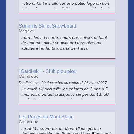
votre enfant installé sur une petite luge en bois
tiré par le poney. L’activité est accessible dès le
plus jeune âge dès lors qu'il y a un deuxième
parent pour maintenir l'enfant.
Summits Ski et Snowboard
Megève
Formules à la carte, cours particuliers et haut
de gamme, ski et snowboard tous niveaux
adultes et enfants à partir de 4 ans.
"Gardi-ski" - Club piou piou
Combloux
Du dimanche 20 décembre au vendredi 26 mars 2027
Le gardi-ski accueille les enfants de 3 ans à 5
ans. Votre enfant pratique le ski pendant 1h30
au Club piou piou, encadré par les moniteurs
de l'ESF, puis il est pris en charge par la
garderie Les Loupiots pendant 1h30 ou plus
selon la formule choisie.
Les Portes du Mont-Blanc
Combloux
La SEM Les Portes du Mont-Blanc gère le
domaine skiable Les Portes du Mont-Blanc, qui