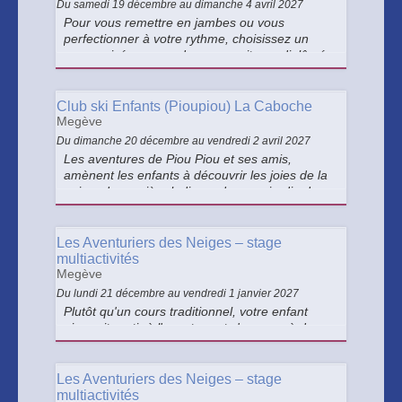
Du samedi 19 décembre au dimanche 4 avril 2027
Pour vous remettre en jambes ou vous
perfectionner à votre rythme, choisissez un
cours privé avec un de nos moniteurs diplômé
et passionné.
Club ski Enfants (Pioupiou) La Caboche
Megève
Du dimanche 20 décembre au vendredi 2 avril 2027
Les aventures de Piou Piou et ses amis,
amènent les enfants à découvrir les joies de la
neige, de manière ludique, dans un jardin des
neiges aménagé et sécurisé. Titourson, Sifflote
et tous les autres sont là pour amuser vos
enfants.
Les Aventuriers des Neiges – stage
multiactivités
Megève
Du lundi 21 décembre au vendredi 1 janvier 2027
Plutôt qu'un cours traditionnel, votre enfant
aimerait partir à l'aventure et s'essayer à de
nouvelles pratiques, tout en s'amusant avec
des amis ? Notre stage multi-activités est fait
pour lui !
Les Aventuriers des Neiges – stage
multiactivités