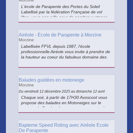
Morzine
L'école de Parapente des Portes du Soleil
Labellisé par la fédération Française de vol
libre, vous accueille pour de nombreux stages
de parapente de l'initiation au perfectionnement
du 15 juin au 15 septembre chaque été.
Airéole - École de Parapente à Morzine
Morzine
Labellisée FFVL depuis 1987, l’école
professionnelle Airéole vous invite à prendre de
la hauteur au coeur du fabuleux domaine des
Portes du Soleil.
Balades guidées en motoneige
Morzine
Du vendredi 12 décembre 2025 au dimanche 12 avril
Chaque soir, à partir de 17H30 Avoscoot vous
propose des balades en Motoneiges sur le
secteur du Proclou. Le parcours emprunte des
chemins forestiers et vous offre un magnifique
panorama sur la station d’Avoriaz, la vallée de
Morzine et ses environs.
Bapteme Speed Riding avec Airéole Ecole
De Parapente