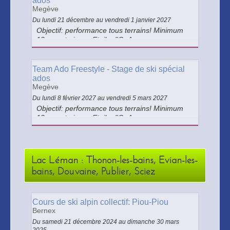
ados
Megève
Du lundi 21 décembre au vendredi 1 janvier 2027
Objectif: performance tous terrains! Minimum
13 ans et niveau Etoile d'Or Au
programme...Du ski en toutes neiges pour
varier les sensations, une approche du
freestyle pour maîtriser les différentes
Team Ado Freestyle - Stage de ski spécial
situations, et surtout s'amuser!
ados
Megève
Du lundi 8 février 2027 au vendredi 5 mars 2027
Objectif: performance tous terrains! Minimum
13 ans et niveau Etoile d'Or Au
programme...Du ski en toutes neiges pour
varier les sensations, une approche du
freestyle pour maîtriser les différentes
situations, et surtout s'amuser!
Lac Léman : Thonon-les-bains, Evian-les-
bains, Douvaine, Publier, Sciez
Cours de ski alpin collectif: Piou-Piou
Bernex
Du samedi 21 décembre 2024 au dimanche 30 mars