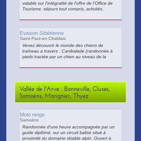
valable sur l'intégralité de l'offre de l'Office de
Tourisme: séjours tout compris, activités,
sorties culturelles, billetteries et spectacles,
produits du terroir, souvenirs... T'as du Bol avec
Thonon Tourisme !
Evasion Sibérienne
Saint-Paul-en-Chablais
Venez découvrir le monde des chiens de
traîneau a travers : Canibalade (randonnée à
pieds tractée par un chien au niveau de la
taille) Canibalade d'orientation, demi journée
Musher et camps d'été Ouvert tous les jours
sur réservation
Vallée de l'Arve : Bonneville, Cluses,
Samoëns, Marignier, Thyez
Moto neige
Samoëns
Randonnée d'une heure accompagnée par un
guide diplômé, sur un circuit balisé situé à
proximité du domaine skiable alpin. Ouvert à