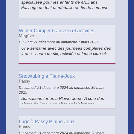
spécialisée pour les enfants de 4/13 ans.
Passage de test et médaille en fin de semaine.
Durant l'été/ printemps/ automne, proposition
de stages Trappeurs de 5/6 jours, pour les 4/13
ans, encadré par des pros.
Winter Camp 4-6 ans ski et activités
Megève
Du lundi 21 décembre au dimanche 7 mars 2027
Une semaine avec des journées complètes dès
4 ans : cours de ski, activités et lunch club !❄️
Snowtubing à Plaine-Joux
Passy
Du samedi 21 décembre 2024 au dimanche 30 mars
2025
Sensations fortes à Plaine-Joux ! A côté des
pistes de luge, une piste spécialement
aménagée pour le snowtubing : une nouvelle
forme de glisse sur de grosses bouées
gonflables qui virevoltent dans tous les sens !
Luge à Passy Plaine-Joux
Passy
Du samedi 21 décembre 2024 au dimanche 30 mars