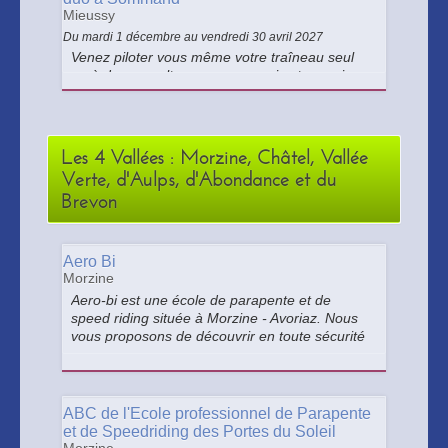
Mieussy
Du mardi 1 décembre au vendredi 30 avril 2027
Venez piloter vous même votre traîneau seul
ou à deux en alternance, un assis et un qui
pilote. Après un briefing théorique, empoignez
votre traineau et guidez vos 6 huskys sur la
neige pour vivre une expérience inoubliable. ​
Les 4 Vallées : Morzine, Châtel, Vallée
Verte, d'Aulps, d'Abondance et du
Brevon
Aero Bi
Morzine
Aero-bi est une école de parapente et de
speed riding située à Morzine - Avoriaz. Nous
vous proposons de découvrir en toute sécurité
les joies du parapente et/ou du speed riding,
été comme hiver, dans le cadre exceptionnel
des "Portes du Soleil".
ABC de l'Ecole professionnel de Parapente
et de Speedriding des Portes du Soleil