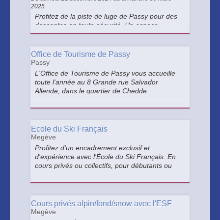
2025
Profitez de la piste de luge de Passy pour des
descentes en toute sécurité. Un espace
spécialement aménagé pour les petits et
grands amateurs de glisse, idéal pour des
moments en famille.
Office de Tourisme de Passy
Passy
L'Office de Tourisme de Passy vous accueille
toute l'année au 8 Grande rue Salvador
Allende, dans le quartier de Chedde.
École du Ski Français
Megève
Profitez d'un encadrement exclusif et
d'expérience avec l'École du Ski Français. En
cours privés ou collectifs, pour débutants ou
pour les plus confirmés, nous adaptons notre
offre à vos envies. RDV dans le village ou
directement au pied des pistes.
Cours privés alpin/fond/snow avec l'ESF
Megève