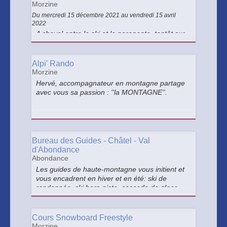
Morzine
Du mercredi 15 décembre 2021 au vendredi 15 avril
2022
A cheval entre le ski et le parapente, tantôt sur
la neige tantôt dans le ciel, le speedriding vous
offre des sensations uniques ! Il est temps de
vous lancer !! Niveau de ski : bon skieur exigé
Alpi' Rando
Morzine
Hervé, accompagnateur en montagne partage
avec vous sa passion : ''la MONTAGNE''.
Bureau des Guides - Châtel - Val
d'Abondance
Abondance
Les guides de haute-montagne vous initient et
vous encadrent en hiver et en été: ski de
randonnée, ski hors-piste, cascade de glace,
splitboard ainsi qu'escalade, via ferrata,
alpinisme et canyoning dans les Alpes
Françaises et Suisses.
Cours Snowboard Freestyle
Morzine