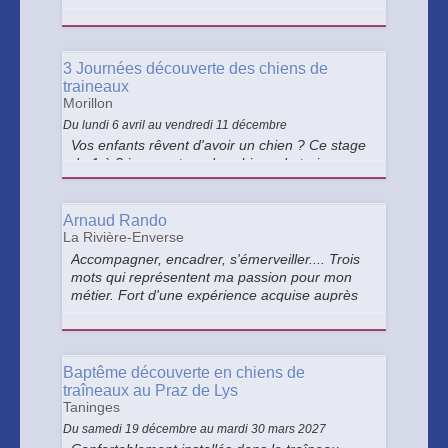
tous niveaux, aucun permis nécessaire.
3 Journées découverte des chiens de
traineaux
Morillon
Du lundi 6 avril au vendredi 11 décembre
Vos enfants rêvent d'avoir un chien ? Ce stage
de 1 à 3 jours autour des chiens de traineau
est fait pour lui ! 1 er secours canin, médiation
animale, Escape game, cuisine pour les chiens,
calins, promenade ! Confiez nous vos enfants
Arnaud Rando
pendant 5h
La Rivière-Enverse
Accompagner, encadrer, s'émerveiller.... Trois
mots qui représentent ma passion pour mon
métier. Fort d'une expérience acquise auprès
de publics divers et variés, mon activité
d"éducateur sportif m'a aujourd'hui conduit à
travailler en pleine nature.
Baptême découverte en chiens de
traîneaux au Praz de Lys
Taninges
Du samedi 19 décembre au mardi 30 mars 2027