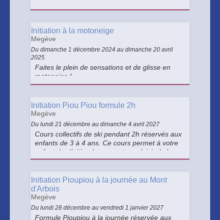
Initiation à la motoneige
Megève
Du dimanche 1 décembre 2024 au dimanche 20 avril
2025
Faites le plein de sensations et de glisse en
motoneige !
Initiation Piou Piou formule 2h
Megève
Du lundi 21 décembre au dimanche 4 avril 2027
Cours collectifs de ski pendant 2h réservés aux
enfants de 3 à 4 ans. Ce cours permet à votre
enfant de s'initier doucement au plaisir de la
glisse de façon ludique sous forme de jeux
dans un jardin au pied des pistes de ski.
Encadré par des moniteurs.
Initiation Pioupiou à la journée au Mont
d'Arbois
Megève
Du lundi 28 décembre au vendredi 1 janvier 2027
Formule Pioupiou à la journée réservée aux