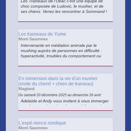
Les Traineaux de l'Ubac c'est une équipe de
choc composée de Ludovic, le musher, et de
ses chiens. Venez les rencontrer à Sommand !
Les traineaux de Yume
Mont-Saxonnex
Intervenante en médiation animale par le
mushing auprès de personnes en difficulté :
hyperactivité, troubles du comportement ou
psychiques, déficience légère, renforcement de
l'estime de soi et motivation à l'activité
physique..
En immersion dans la vie d'un musher
(visite du chenil + chien de traineau)
Magland
Du samedi 20 décembre 2025 au dimanche 26 avril
Adelaïde et Andy vous invitent à vous immerger
sur deux sessions dans leur quotidien magique
avec cette formule baptême en chien de
traineau + canibalade + visite du chenil + soins
canins.
L'expé-rience nordique
Mont-Saxonnex