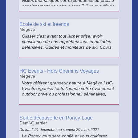
visites thématiques correspondantes au profil d
enseignement de votre classe ? Il vous suffit de
nous faire part de vos souhaits, notre équipe s
occupera du reste.
Ecole de ski et freeride
Megève
Glisser c'est avant tout lâcher prise, avoir
conscience de nos appréhensions et attitudes
défensives. Guides et moniteurs de ski. Cours
particuliers tous niveaux, adultes et enfants.
Ski, snowboard, freestyle et hors piste, héliski,
Vallée Blanche...
HC Events - Hors Chemins Voyages
Megève
Votre référent grandeur nature à Megève ! HC-
Events organise toute l’année votre événement
outdoor privé ou professionnel: séminaires,
EVJF.
Sortie découverte en Poney-Luge
Demi-Quartier
Du lundi 21 décembre au samedi 20 mars 2027
Le Poney vous sera confié et vous guiderez