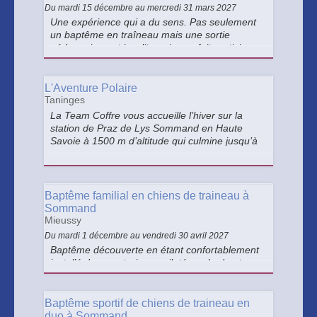
Du mardi 15 décembre au mercredi 31 mars 2027
Une expérience qui a du sens. Pas seulement
un baptême en traîneau mais une sortie
pédagogique et insolite qui vous fait participer
et apprendre.
L'Aventure Polaire
Taninges
La Team Coffre vous accueille l’hiver sur la
station de Praz de Lys Sommand en Haute
Savoie à 1500 m d’altitude qui culmine jusqu’à
2000m.
Baptême familial en chiens de traineau à
Sommand
Mieussy
Du mardi 1 décembre au vendredi 30 avril 2027
Baptême découverte en étant confortablement
installé dans un traineau piloté par Ludo et
tracté par sa formidable meute de Huskys.
Baptême sportif de chiens de traineau en
duo à Sommand