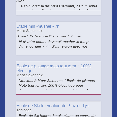
2022
Le soir, lorsque les pistes ferment, naît un autre
moyen de profiter de la neige et du domaine du
Praz de Lys : la motoneige.
Stage mini-musher - 7h
Mont-Saxonnex
Du lundi 15 décembre 2025 au mardi 31 mars
Et si votre enfant devenait musher le temps
d'une journée ? 7 h d'immersion avec nos
chiens : soins, préparation de l'attelage,
découverte du métier, lecture du chien, et 4 h
de sorties en traîneau. Une expérience
inoubliable.
École de pilotage moto tout terrain 100%
électrique
Mont-Saxonnex
Nouveau à Mont Saxonnex ! École de pilotage
Moto tout terrain, 100% électrique pour
découvrir ou perfectionner son pilotage. Pour
enfants à partir de 6 ans (vélo acquis) et
adultes.
Ecole de Ski Internationale Praz de Lys
Taninges
Ecole de Ski Internationale située au centre du