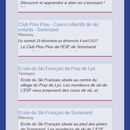
Découvrir et apprendre à skier en s'amusant !
Découverte de la neige et de son
environnement sous forme de jeux.
Club Piou Piou - Cours collectifs de ski
enfants - Sommand
Mieussy
Du samedi 19 décembre au dimanche 4 avril 2027
Le Club Piou Piou de l'ESF de Sommand
accueille les enfants au sein d' un espace
aménagé sécurisé comprenant une remontée
mécanique : un tapis roulant couvert réservé
exclusivement aux enfants en cours à l'ESF.
Ecole du Ski Français de Praz de Lys
Taninges
Ecole du Ski Français située au centre du
village du Praz de Lys. Les moniteurs de ski de
L’ESF vous proposent des cours de ski, et
autres glisses assimilées, collectifs et
particuliers .
Ecole du Ski Français de Sommand
Mieussy
Ecole du Ski Français située au pied des pistes
de Sommand. Les moniteurs de ski de L’ESF