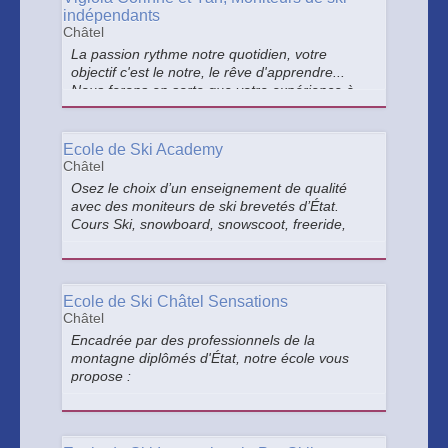
indépendants
Châtel
La passion rythme notre quotidien, votre
objectif c'est le notre, le rêve d'apprendre...
Nous ferons en sorte que votre expérience à
Châtel avec nous soit celle dont vous rêviez et
qu'elle vous soit unique.
Ecole de Ski Academy
Châtel
Osez le choix d’un enseignement de qualité
avec des moniteurs de ski brevetés d’État.
Cours Ski, snowboard, snowscoot, freeride,
stages compétition, airboard, snake Glisse,
yooner, sortie nocturne, ski club.
Ecole de Ski Châtel Sensations
Châtel
Encadrée par des professionnels de la
montagne diplômés d'État, notre école vous
propose :