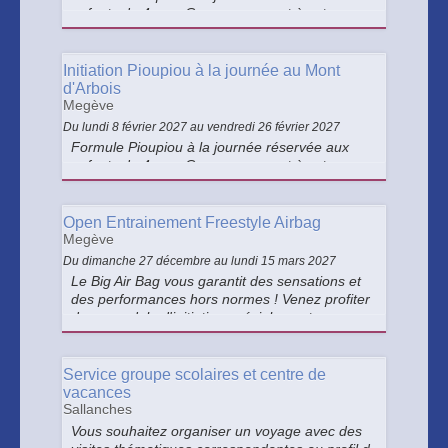
enfants de 4 ans. Ce cours permet à votre
enfant de s'initier doucement au plaisir de la
glisse de façon ludique sous forme de jeux
dans un jardin au pied des pistes de ski.
Initiation Pioupiou à la journée au Mont
Encadré par des moniteurs.
d'Arbois
Megève
Du lundi 8 février 2027 au vendredi 26 février 2027
Formule Pioupiou à la journée réservée aux
enfants de 4 ans. Ce cours permet à votre
enfant de s'initier doucement au plaisir de la
glisse de façon ludique sous forme de jeux
dans un jardin au pied des pistes de ski.
Open Entrainement Freestyle Airbag
Encadré par des moniteurs.
Megève
Du dimanche 27 décembre au lundi 15 mars 2027
Le Big Air Bag vous garantit des sensations et
des performances hors normes ! Venez profiter
de ce module d'initiation spécialement conçu
pour la réception des sauteurs. Accessible à
partir de 10 ans.
Service groupe scolaires et centre de
vacances
Sallanches
Vous souhaitez organiser un voyage avec des