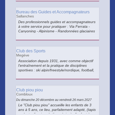
Bureau des Guides et Accompagnateurs
Sallanches
Des professionnels guides et accompagnateurs
à votre service pour pratiquer : Via Ferrata -
Canyoning - Alpinisme - Randonnées glaciaires
et alpines - Escalade - Ski de randonnée - Hors
piste - Raquettes à neige - Cascades de glace -
Vallée blanche etc.
Club des Sports
Megève
Association depuis 1931, avec comme objectif
l'entraînement et la pratique de disciplines
sportives : ski alpin/freestyle/nordique, football,
natation, tennis, hockey sur glace, patinage,
curling, parapente, course à pied, cyclisme,
judo, golf, escalade.
Club piou piou
Combloux
Du dimanche 20 décembre au vendredi 26 mars 2027
Le "Club piou piou" accueille les enfants de 3
ans à 5 ans, ce lieu, parfaitement adapté, (tapis
roulant + figurines ludiques), incite l'enfant à