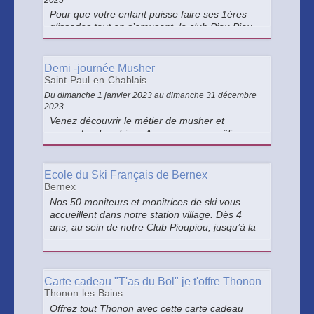
2025
Pour que votre enfant puisse faire ses 1ères
glissades tout en s’amusant, le club Piou Piou
est une structure conçue pour l’apprentissage
du ski en toute sécurité. Il évoluera dans un
cadre ludique et adapté. Pour les enfants de 4
Demi -journée Musher
et 5 ans.
Saint-Paul-en-Chablais
Du dimanche 1 janvier 2023 au dimanche 31 décembre
2023
Venez découvrir le métier de musher et
rencontrer les chiens Au programme: câlins,
brossage, explication du métier cani- balade
d'orientation avec quizz.
Ecole du Ski Français de Bernex
Bernex
Nos 50 moniteurs et monitrices de ski vous
accueillent dans notre station village. Dès 4
ans, au sein de notre Club Pioupiou, jusqu’à la
compétition ! Un encadrement très
professionnel et convivial, en cours collectifs ou
privés !
Carte cadeau "T'as du Bol" je t'offre Thonon
Thonon-les-Bains
Offrez tout Thonon avec cette carte cadeau