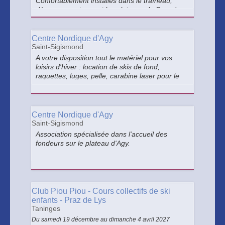
Confortablement installés dans le traîneau,
découvrez autrement les plateaux de Praz de
Lys et de Sommand, accompagnés de Thierry
et Véronique, mushers d'expérience
passionnés et passionnants ! Réservation
Centre Nordique d'Agy
avant votre séjour fortement conseillée !
Saint-Sigismond
A votre disposition tout le matériel pour vos
loisirs d'hiver : location de skis de fond,
raquettes, luges, pelle, carabine laser pour le
biathlon...
Centre Nordique d'Agy
Saint-Sigismond
Association spécialisée dans l'accueil des
fondeurs sur le plateau d'Agy.
Club Piou Piou - Cours collectifs de ski
enfants - Praz de Lys
Taninges
Du samedi 19 décembre au dimanche 4 avril 2027