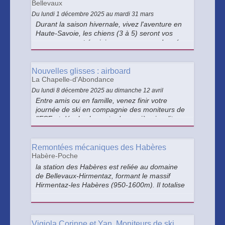
Bellevaux
Du lundi 1 décembre 2025 au mardi 31 mars
Durant la saison hivernale, vivez l'aventure en
Haute-Savoie, les chiens (3 à 5) seront vos
compagnons et équipiers pour une randonnée
à travers les sapins enneigés. Fabrice et Cathy
vous initient aux techniques de conduite
d'attelage.
Nouvelles glisses : airboard
La Chapelle-d'Abondance
Du lundi 8 décembre 2025 au dimanche 12 avril
Entre amis ou en famille, venez finir votre
journée de ski en compagnie des moniteurs de
l'ESF et dévalez la pente de manière insolite en
airboard (1m25 minimum). Il est nécessaire
d'avoir un forfait en cours de validité.
Remontées mécaniques des Habères
Habère-Poche
la station des Habères est reliée au domaine
de Bellevaux-Hirmentaz, formant le massif
Hirmentaz-les Habères (950-1600m). Il totalise
50 km de pistes et 23 remontées mécaniques.
Vigiola Corinne et Yan, Moniteurs de ski