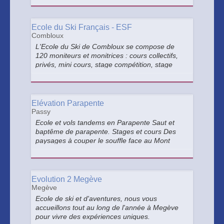
découvrir les premières sensations de la
glisse...
Ecole du Ski Français - ESF
Combloux
L'Ecole du Ski de Combloux se compose de
120 moniteurs et monitrices : cours collectifs,
privés, mini cours, stage compétition, stage
snowboard, handiski, taxi-ski... 2 bureaux : un
au centre du village et le second au pied des
pistes.
Elévation Parapente
Passy
Ecole et vols tandems en Parapente Saut et
baptême de parapente. Stages et cours Des
paysages à couper le souffle face au Mont
Blanc, vol contemplatif, sportif ou même
acrobatique, Élévation Parapente saura vous
transmettre sa passion dans la bonne humeur
Evolution 2 Megève
Megève
Ecole de ski et d'aventures, nous vous
accueillons tout au long de l'année à Megève
pour vivre des expériences uniques.