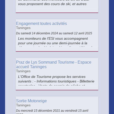
vous proposent des cours de ski, et autres
glisses assimilées, collectifs et particuliers .
Engagement toutes activités
Taninges
Du samedi 14 décembre 2024 au samedi 12 avril 2025
Les moniteurs de l'ESI vous accompagnent
pour une journée ou une demi-journée à la
découverte du ski alpin, ski nordique, télémark
ou encore biathlon.
Praz de Lys Sommand Tourisme - Espace
accueil Taninges
Taninges
L'Office de Tourisme propose les services
suivants : - Informations touristiques - Billetterie
spectacles - Vente de permis de pêche et
accès aux terrains de tennis - Accès Wifi gratuit
- Vente de quelques articles (livres, cartes
postales...)
Sortie Motoneige
Taninges
Du mercredi 15 décembre 2021 au vendredi 15 avril