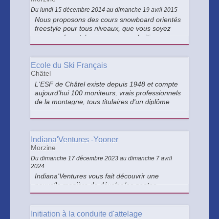
Du lundi 15 décembre 2014 au dimanche 19 avril 2015
Nous proposons des cours snowboard orientés
freestyle pour tous niveaux, que vous soyez
nouveau freestyler, que vous souhaitiez
parfaire vos techniques en halfpipe ou
apprendre de nouveaux tricks sur rails.
Ecole du Ski Français
Châtel
L'ESF de Châtel existe depuis 1948 et compte
aujourd'hui 100 moniteurs, vrais professionnels
de la montagne, tous titulaires d'un diplôme
d’État.
Indiana'Ventures -Yooner
Morzine
Du dimanche 17 décembre 2023 au dimanche 7 avril
2024
Indiana'Ventures vous fait découvrir une
nouvelle manière de dévaler les pentes
enneigées : Le Yooner. Des sensations
surprenantes dès les premiers virages... Le
yooner est léger, maniable et confortable.
Initiation à la conduite d'attelage