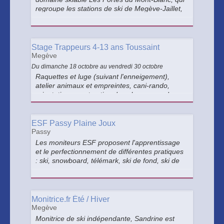
regroupe les stations de ski de Megève-Jaillet,
Combloux, La Giettaz et Cordon, soit 29
remontées mécaniques pour 65 pistes.
Stage Trappeurs 4-13 ans Toussaint
Megève
Du dimanche 18 octobre au vendredi 30 octobre
Raquettes et luge (suivant l'enneigement),
atelier animaux et empreintes, cani-rando,
orientation, construction de cabanes, rando
avec les ânes, accrobranche, pique-nique dans
le sac et c'est parti pour une belle journée entre
copains.
ESF Passy Plaine Joux
Passy
Les moniteurs ESF proposent l'apprentissage
et le perfectionnement de différentes pratiques
: ski, snowboard, télémark, ski de fond, ski de
randonnée, leçons particulières ou collectives,
pour les enfants et les adultes.
Monitrice.fr Été / Hiver
Megève
Monitrice de ski indépendante, Sandrine est