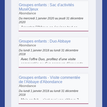
Découvrons ensemble les notions de
Groupes enfants : Sac d'activités
patrimoine matériel, immatériel et naturel.
MuséOjeux
Abondance
Du mercredi 1 janvier 2020 au jeudi 31 décembre
2020
Arpentez l’Abbaye en équipes tout en
vous amusant grâce aux activités mises à
disposition dans le sac MuséOjeux.
Groupes enfants : Duo Abbaye
Abondance
Du lundi 1 janvier 2018 au lundi 31 décembre
2018
Avec l’offre Duo, profitez d’une visite
commentée ou d’un parcours découverte
et d’un atelier créatif. Un programme
ludique et riche en découvertes vous
attend à l’Abbaye d’Abondance !
Groupes enfants - Visite commentée
de l'Abbaye d'Abondance
Abondance
Du lundi 1 janvier 2018 au lundi 31 décembre
2018
Mais en fait… c’est quoi une abbaye ?
Suivez-nous pour percer tous les secrets