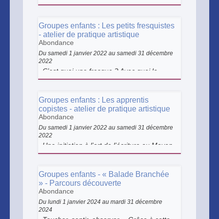
et réalisation d’une œuvre personnelle
sont au programme de cet atelier.
Groupes enfants : Les petits fresquistes
- atelier de pratique artistique
Abondance
Du samedi 1 janvier 2022 au samedi 31 décembre
2022
C’est quoi une fresque ? Avec quoi la
réalise-t-on ? Cet atelier artistique vous
permettra de tout savoir sur cet art
ancestral et de vous essayer à sa mise en
Groupes enfants : Les apprentis
œuvre.
copistes - atelier de pratique artistique
Abondance
Du samedi 1 janvier 2022 au samedi 31 décembre
2022
Une initiation à l’art de l’écriture au Moyen
Âge.
Groupes enfants - « Balade Branchée
» - Parcours découverte
Abondance
Du lundi 1 janvier 2024 au mardi 31 décembre
2024