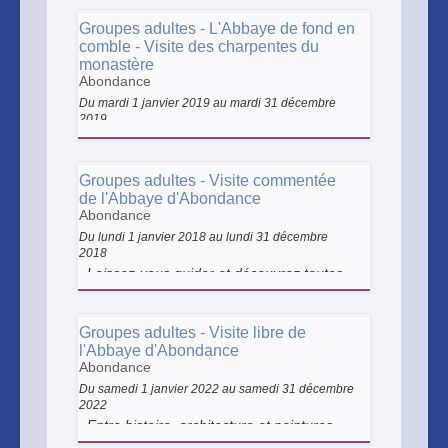
de l’Abbaye d’Abondance !
Groupes adultes - L'Abbaye de fond en
comble - Visite des charpentes du
monastère
Abondance
Du mardi 1 janvier 2019 au mardi 31 décembre
2019
Laissez-vous surprendre par cette visite
pas comme les autres ! Après une
découverte de l’église et du cloître,
Groupes adultes - Visite commentée
accédez aux charpentes de l’Abbaye !
de l'Abbaye d'Abondance
Tels des experts, explorez l’ossature du
Abondance
monastère, elle vous livrera tous ses
Du lundi 1 janvier 2018 au lundi 31 décembre
secrets !
2018
Laissez-vous guider et découvrez toutes
les richesses de l’Abbaye d’Abondance.
De l’église aux anciens bâtiments
conventuels en passant par le cloître et
Groupes adultes - Visite libre de
l’ancien verger, ce monument
l'Abbaye d'Abondance
emblématique du Chablais vous dévoilera
Abondance
tous ses secrets.
Du samedi 1 janvier 2022 au samedi 31 décembre
2022
Entre histoire, architecture et peintures
murales, flânez en toute liberté au cœur