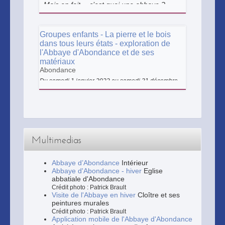
Mais en fait… c’est quoi une abbaye ?
Suivez-nous pour percer tous les secrets
de l’Abbaye d’Abondance !
Groupes enfants - La pierre et le bois
dans tous leurs états - exploration de
l'Abbaye d'Abondance et de ses
matériaux
Abondance
Du samedi 1 janvier 2022 au samedi 31 décembre
2022
Pierre et bois, sont présents partout à
l’Abbaye d’Abondance. Mais quelles sont
les caractéristiques de ces matériaux de
construction ?
Multimedias
Abbaye d’Abondance
Intérieur
Abbaye d'Abondance - hiver
Eglise
abbatiale d'Abondance
Crédit photo : Patrick Brault
Visite de l'Abbaye en hiver
Cloître et ses
peintures murales
Crédit photo : Patrick Brault
Application mobile de l'Abbaye d'Abondance