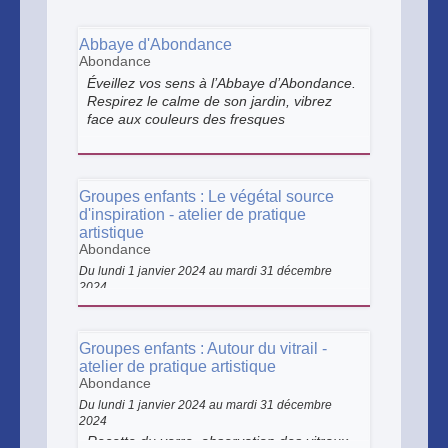
Abbaye d'Abondance
Abondance
Éveillez vos sens à l’Abbaye d’Abondance.
Respirez le calme de son jardin, vibrez
face aux couleurs des fresques
médiévales et laissez-vous porter par la
sérénité des pierres. Plus qu’une visite,
une parenthèse enchantée au cœur des
montagnes.
Groupes enfants : Le végétal source
d'inspiration - atelier de pratique
artistique
Abondance
Du lundi 1 janvier 2024 au mardi 31 décembre
2024
Les explorateurs en herbe, partent pour
une aventure à la recherche des végétaux
! Au programme : parcours de visite
Groupes enfants : Autour du vitrail -
thématique et activités ludiques : une
atelier de pratique artistique
chasse aux ingrédients pour les cycles 1
Abondance
et 2 et un atelier linogravure pour le cycle
Du lundi 1 janvier 2024 au mardi 31 décembre
3.
2024
Recette du verre, observation des vitraux