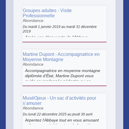
de l’Abbaye d’Abondance.
Groupes adultes - Visite
Professionnelle
Abondance
Du mardi 1 janvier 2019 au mardi 31 décembre
2019
Après une découverte de l’Abbaye
d’Abondance, plongez dans l’univers des
métiers du patrimoine, de la médiation et
de la gestion d’un site culturel. Nos
Martine Dupont - Accompagnatrice en
médiatrices vous accueillent et s’adaptent
Moyenne Montagne
à vos attentes selon les spécificités de
Abondance
chaque groupe.
Accompagnatrice en moyenne montagne
diplômée d’État, Martine Dupont vous
guide en randonnée pédestre ou en
raquettes, à la découverte de la faune, de
la flore et des richesses naturelles, au fil
de sorties conviviales et thématiques.
MuséOjeux - Un sac d’activités pour
s’amuser
Abondance
Du lundi 22 décembre 2025 au jeudi 30 avril
Arpentez l’Abbaye tout en vous amusant
grâce aux activités mises à disposition