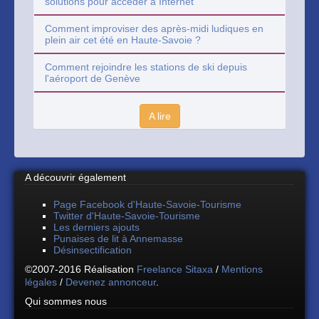
solutions pour accéder à Internet
Comment improviser des après-midi ludiques en
plein air cet été en Haute-Savoie ?
Comment rejoindre les stations de ski depuis
l'aéroport de Genève
A lire
A découvrir également
Page Facebook d'Haute-Savoie-Tourisme
Twitter d'Haute-Savoie-Tourisme
Les derniers ajouts
Punaises de lit à Annemasse
Désinsectification
©2007-2016 Réalisation
Freelance Sitaxa
/
Mentions
légales
/
Devenez annonceur
.
Qui sommes nous