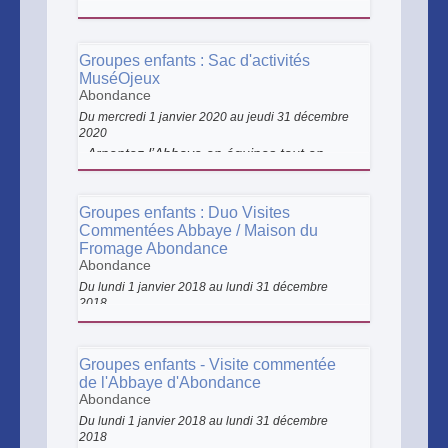
Toucher, sentir, observer… Grâce à cette
balade pas comme les autres, vous
arpenterez le village d’Abondance pour
découvrir tous les secrets de ce matériau
Groupes enfants : Sac d'activités
aux multiples usages.
MuséOjeux
Abondance
Du mercredi 1 janvier 2020 au jeudi 31 décembre
2020
Arpentez l’Abbaye en équipes tout en
vous amusant grâce aux activités mises à
disposition dans le sac MuséOjeux.
Groupes enfants : Duo Visites
Commentées Abbaye / Maison du
Fromage Abondance
Abondance
Du lundi 1 janvier 2018 au lundi 31 décembre
2018
En compagnie d’une médiatrice,
découvrez les deux sites culturels du
village et profitez d’un tarif préférentiel.
Groupes enfants - Visite commentée
de l'Abbaye d'Abondance
Abondance
Du lundi 1 janvier 2018 au lundi 31 décembre
2018