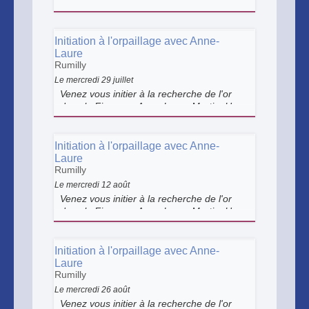
dans le Fier avec Anne-Laure Martin. Une
activité ludique qui permet de découvrir
l'orpaillage dans un cadre exceptionnel,
au bord de la rivière, en pleine nature.
Initiation à l'orpaillage avec Anne-
Dès 8 ans.
Laure
Rumilly
Le mercredi 29 juillet
Venez vous initier à la recherche de l'or
dans le Fier avec Anne-Laure Martin. Une
activité ludique qui permet de découvrir
l'orpaillage dans un cadre exceptionnel,
au bord de la rivière, en pleine nature.
Initiation à l'orpaillage avec Anne-
Dès 8 ans.
Laure
Rumilly
Le mercredi 12 août
Venez vous initier à la recherche de l'or
dans le Fier avec Anne-Laure Martin. Une
activité ludique qui permet de découvrir
l'orpaillage dans un cadre exceptionnel,
au bord de la rivière, en pleine nature.
Initiation à l'orpaillage avec Anne-
Dès 8 ans.
Laure
Rumilly
Le mercredi 26 août
Venez vous initier à la recherche de l'or