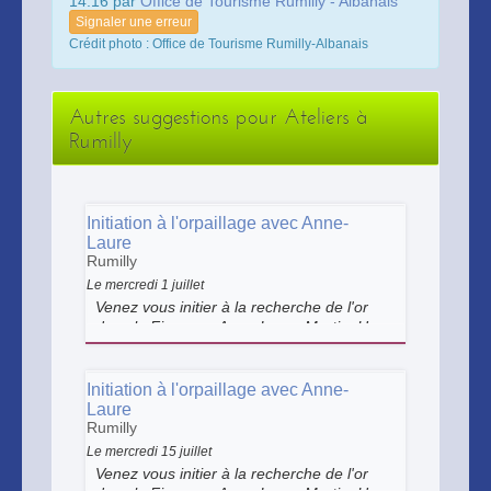
14:16 par
Office de Tourisme Rumilly - Albanais
Signaler une erreur
Crédit photo : Office de Tourisme Rumilly-Albanais
Autres suggestions pour Ateliers à
Rumilly
Initiation à l'orpaillage avec Anne-
Laure
Rumilly
Le mercredi 1 juillet
Venez vous initier à la recherche de l'or
dans le Fier avec Anne-Laure Martin. Une
activité ludique qui permet de découvrir
l'orpaillage dans un cadre exceptionnel,
au bord de la rivière, en pleine nature.
Initiation à l'orpaillage avec Anne-
Dès 8 ans.
Laure
Rumilly
Le mercredi 15 juillet
Venez vous initier à la recherche de l'or