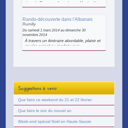
dans le Fier avec Anne-Laure Martin. Une
activité ludique qui permet de découvrir
l'orpaillage dans un cadre exceptionnel,
au bord de la rivière, en pleine nature.
Rando-découverte dans l'Albanais
Dès 8 ans.
Rumilly
Du samedi 1 mars 2014 au dimanche 30
novembre 2014
À travers un itinéraire abordable, plaisir et
sourire seront au rendez-vous.
Propositions sur mesure en fonction de
vos envies et selon votre niveau. Sortie
possible avec VTT, VTTAE, VTCAE.
Suggestions à venir
Que faire ce weekend du 21 et 22 février
Que faire le soir du nouvel an
Week-end spécial Noël en Haute-Savoie