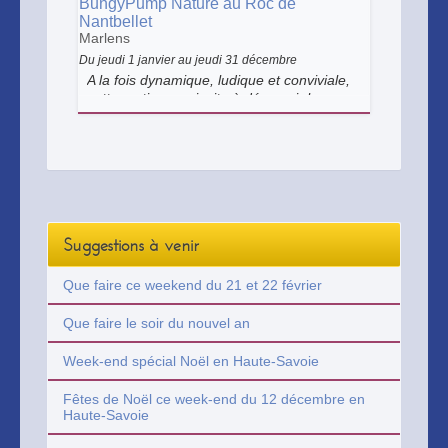
BungyPump Nature au Roc de
Nantbellet
Marlens
Du jeudi 1 janvier au jeudi 31 décembre
A la fois dynamique, ludique et conviviale,
cette sortie vous invite à découvrir les
Sources du lac d’Annecy autrement, dans
un cadre naturel exceptionnel. Guidé(e)
par une coach sportive, vous alternez
marche avec bâtons dynamiques et
exercices simples.
Suggestions à venir
Que faire ce weekend du 21 et 22 février
Que faire le soir du nouvel an
Week-end spécial Noël en Haute-Savoie
Fêtes de Noël ce week-end du 12 décembre en
Haute-Savoie