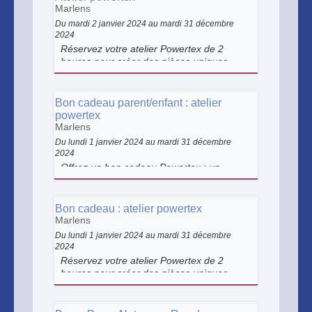
Marlens
Du mardi 2 janvier 2024 au mardi 31 décembre
2024
Réservez votre atelier Powertex de 2
heures pour créer des pièces uniques.
L'atelier de sculpture "Les curiosités d'Isa"
est l'endroit où Isabelle vous invite à
explorer son univers créatif.
Bon cadeau parent/enfant : atelier
powertex
Marlens
Du lundi 1 janvier 2024 au mardi 31 décembre
2024
Offrez un bon cadeau Powertex : un
atelier créatif pour modeler et donner vie à
votre œuvre à quatre mains.
Accompagnement personnalisé, ambiance
Bon cadeau : atelier powertex
conviviale et souvenir artistique unique à
Marlens
partager.
Du lundi 1 janvier 2024 au mardi 31 décembre
2024
Réservez votre atelier Powertex de 2
heures pour créer des pièces uniques.
L'atelier de sculpture "Les curiosités d'Isa"
est l'endroit où Isabelle vous invite à
explorer son univers créatif.