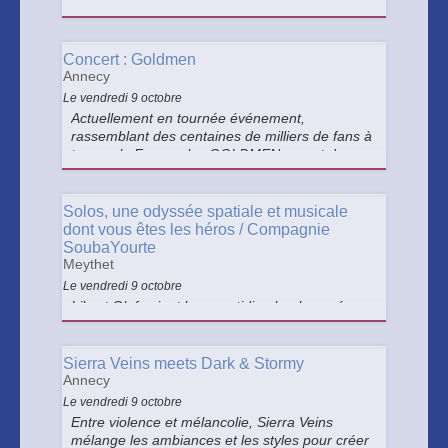
pour la clarté de son jeu et la profondeur de
ses interprétations, François Dumont possède
le talent de faire chanter le piano avec une
élégance naturelle.
Concert : Goldmen
Annecy
Le vendredi 9 octobre
Actuellement en tournée événement,
rassemblant des centaines de milliers de fans à
travers la France, les GOLDMEN seront de
retour en 2026 pour un nouveau show 100%
tubes, de l’univers de Jean-Jacques Goldman à
celui du trio Fredericks, Goldman & Jones.
Solos, une odyssée spatiale et musicale
dont vous êtes les héros / Compagnie
SoubaYourte
Meythet
Le vendredi 9 octobre
Lily et Olaf voient leur quotidien bouleversé
quand Solos enferme tout le monde chez soi.
Refusant cet isolement, ils partent comprendre.
Une odyssée musicale et poétique qui aborde
Sierra Veins meets Dark & Stormy
avec tendresse solitude, liberté et imagination.
Annecy
Le vendredi 9 octobre
Entre violence et mélancolie, Sierra Veins
mélange les ambiances et les styles pour créer