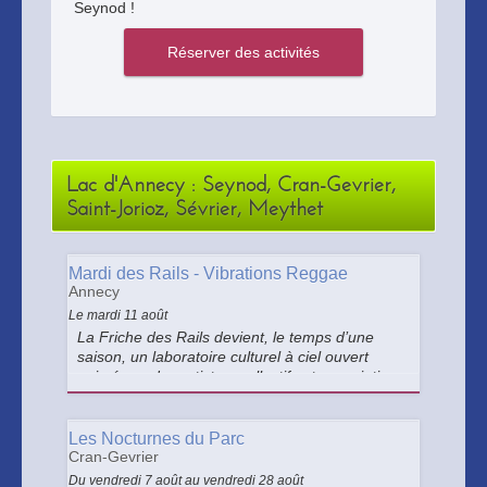
Seynod !
Lac d'Annecy : Seynod, Cran-Gevrier,
Saint-Jorioz, Sévrier, Meythet
Mardi des Rails - Vibrations Reggae
Annecy
Le mardi 11 août
La Friche des Rails devient, le temps d’une
saison, un laboratoire culturel à ciel ouvert
animé par des artistes, collectifs et associations
autour d’une programmation éclectique,
accessible et joyeuse ! Venez danser au son
des vibrations latines !
Les Nocturnes du Parc
Cran-Gevrier
Du vendredi 7 août au vendredi 28 août