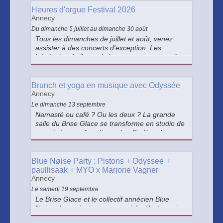
Heures d'orgue Festival 2026
Annecy
Du dimanche 5 juillet au dimanche 30 août
Tous les dimanches de juillet et août, venez
assister à des concerts d'exception. Les
bénévoles de l'association vous ont concocté
un programme de très grande qualité qui saura
vous charmer.
Brunch et yoga en musique avec Odyssée
Annecy
Le dimanche 13 septembre
Namasté ou café ? Ou les deux ? La grande
salle du Brise Glace se transforme en studio de
yoga le temps d’un dimanche. Profitez d’une
séance animée par Salomé, et mise en
musique par un live électro ambient par
Odyssée, pour une relaxation totale.
Blue Nøise Party : Pistons + Odyssee +
paullisaak + MYO x Marjorie Vagner
Annecy
Le samedi 19 septembre
Le Brise Glace et le collectif annécien Blue
Nøise s’associent pour une soirée électro qui
s’annonce légendaire.