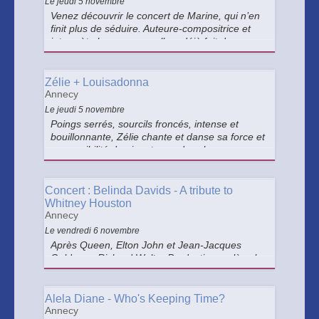
Le jeudi 5 novembre
Venez découvrir le concert de Marine, qui n’en
finit plus de séduire. Auteure-compositrice et
interprète hors norme, elle a déjà fait de son «
Cœur maladroit » un immense succès.
Zélie + Louisadonna
Annecy
Le jeudi 5 novembre
Poings serrés, sourcils froncés, intense et
bouillonnante, Zélie chante et danse sa force et
sa sensibilité dominante sur des chansons
énergisantes et crues aux sonorités
électroniques. Elle sera précédée de
Louisadonna : artiste pop aux tubes féministes.
Concert : Belinda Davids - A tribute to
Whitney Houston
Annecy
Le vendredi 6 novembre
Après Queen, Elton John et Jean-Jacques
Goldman, Richard Walter Productions relève le
défi de vous faire revivre le spectacle d’une
autre icone mondiale, celle qui fut peut-être la
plus grande chanteuse de tous les temps :
Alela Diane - Who's Keeping Time?
Whitney Houston !
Annecy