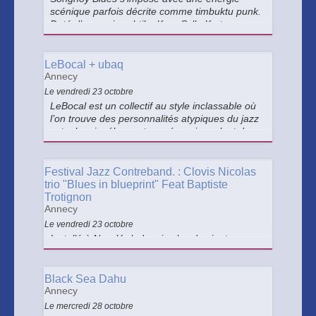
scénique parfois décrite comme timbuktu punk.
Doté d’une voix subtile, Kara Sylla Ka trempe
ses racines africaines dans un bain de reggae,
blues peulh et afrobeat.
LeBocal + ubaq
Annecy
Le vendredi 23 octobre
LeBocal est un collectif au style inclassable où
l’on trouve des personnalités atypiques du jazz
actuel, qui mélangent une énergie rock et des
choix esthétiques à contre-courant. Quant à
ubaq, c’est le cinéma dans les oreilles, c’est du
son dans le cœur.
Festival Jazz Contreband. : Clovis Nicolas
trio "Blues in blueprint" Feat Baptiste
Trotignon
Annecy
Le vendredi 23 octobre
Installé à New York depuis plus de vingt ans,
Clovis Nicolas s’est imposé comme l’un des
contrebassistes les plus recherchés de sa
génération.
Black Sea Dahu
Annecy
Le mercredi 28 octobre