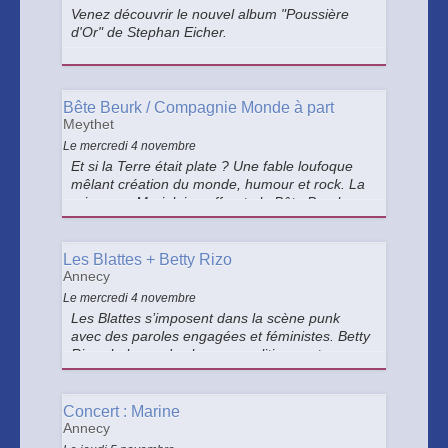
Venez découvrir le nouvel album "Poussière
d'Or" de Stephan Eicher.
Bête Beurk / Compagnie Monde à part
Meythet
Le mercredi 4 novembre
Et si la Terre était plate ? Une fable loufoque
mêlant création du monde, humour et rock. La
princesse Marjolaine affronte la Bête Beurk,
née des peurs humaines. Une aventure
fantaisiste et écologique sur les monstres
réels… ou imaginaires.
Les Blattes + Betty Rizo
Annecy
Le mercredi 4 novembre
Les Blattes s’imposent dans la scène punk
avec des paroles engagées et féministes. Betty
Rizzo balance des hymnes politiques et
percutants, à la fois cathartiques et
accrocheurs. Une mission : enflammer votre
conscience.
Concert : Marine
Annecy