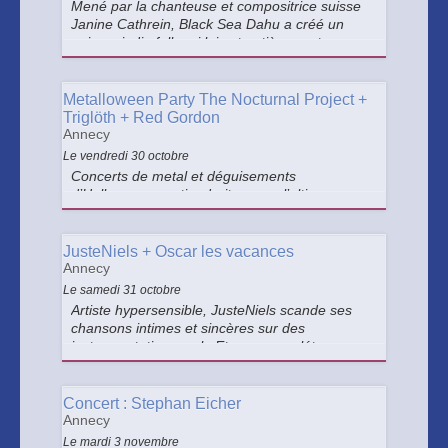
Mené par la chanteuse et compositrice suisse
Janine Cathrein, Black Sea Dahu a créé un
univers indie folk qui lui est entièrement propre
: à la fois collectif, famille, et entièrement
dévoué à l’honnêteté émotionnelle.
Metalloween Party The Nocturnal Project +
Triglöth + Red Gordon
Annecy
Le vendredi 30 octobre
Concerts de metal et déguisements
d’Halloween : ne tiendrait-on pas l’ultime
combo ? Pour l’occasion, nous invitons trois
groupes de la scène metal : The Nocturnal
Project, Triglöth et Red Gordon. Ça promet
JusteNiels + Oscar les vacances
d’être spooky !
Annecy
Le samedi 31 octobre
Artiste hypersensible, JusteNiels scande ses
chansons intimes et sincères sur des
instrumentations rock. Et pour compléter ce
plateau de choix, Oscar les vacances trace un
univers musical où se mêlent chanson
française, musiques électro et délires pop.
Concert : Stephan Eicher
Annecy
Le mardi 3 novembre