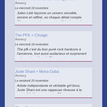
Annecy
Le mercredi 18 novembre
Julien Lieb façonne un univers sensible,
sincère et raffiné, où chaque détail compte.
Chaque note, chaque mot qu’il écrit porte la
trace de ce parcours intime, toujours à la
recherche d’authenticité et d’émotion vraie.
The PFK + Clivage
Annecy
Le mercredi 18 novembre
The pfk c’est du bon punk rock hardcore à
l’ancienne, tout aussi audacieux et surprenant
qu’une pizza Hawaï. Clivage est un groupe
genevois de Oi! : des textes en français sur des
mélodies violentes, mélancoliques et
entraînantes.
Juste Shani + Mona Guba
Annecy
Le vendredi 20 novembre
Artiste indépendante et véritable girl boss,
Juste Shani est une rappeuse rêveuse à la
mentalité d’une gagnante. Elle partagera la
scène avec Mona Guba, qui nous transmet des
messages puissants, tout en gardant une