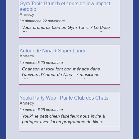
des Pays de Savoie l'an passé et le pianiste
Gym Tonic Brunch et cours de low impact
courtisé Tanguy de Williencourt.
aerobic
Annecy
Le dimanche 22 novembre
Vous prendrez bien un Gym Tonic ? Le Brise
Glace vous propose un nouveau cocktail sur sa
carte des événements anti blues du dimanche !
La grande salle du Brise Glace se transforme
en studio d’aérobic le temps d’une matinée.
Autour de Nina + Super Lundi
Annecy
Le mercredi 25 novembre
Chanson et rock font bon ménage dans
l’univers d’Autour de Nina : 7 musiciens
d’Annecy, amoureux de la poésie, des
mélodies… et surtout de Nina ! Super Lundi,
c’est un super groupe à la croisée du rock, du
rap et de la nouvelle chanson française.
Youki Party Woo ! Par le Club des Chats
Annecy
Le mercredi 25 novembre
Youki, le petit chien facétieux nous invite à
partager avec lui un programme de films
d’animation joyeux et coloré autour de la
musique. Le groupe Le Club Des Chats
interprète en direct au pied de l’écran la