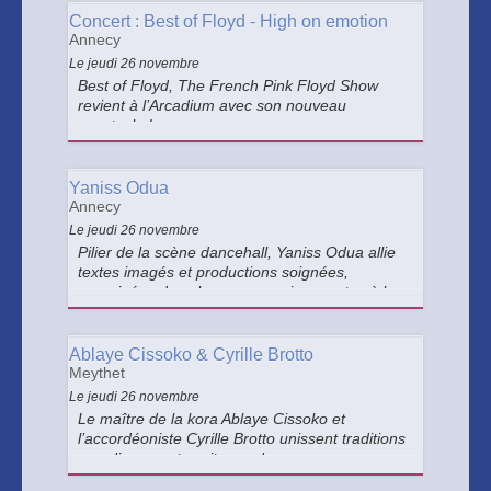
musique et les bruitages de cette projection
Concert : Best of Floyd - High on emotion
Annecy
Le jeudi 26 novembre
Best of Floyd, The French Pink Floyd Show
revient à l’Arcadium avec son nouveau
spectacle !
Yaniss Odua
Annecy
Le jeudi 26 novembre
Pilier de la scène dancehall, Yaniss Odua allie
textes imagés et productions soignées,
enracinées dans le reggae mais ouvertes à la
modernité.
Ablaye Cissoko & Cyrille Brotto
Meythet
Le jeudi 26 novembre
Le maître de la kora Ablaye Cissoko et
l’accordéoniste Cyrille Brotto unissent traditions
mandingues et occitanes dans un voyage
musical poétique et spirituel, entre spleen des