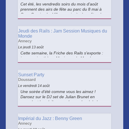
Cet été, les vendredis soirs du mois d’août
prennent des airs de fête au parc du 8 mai à
Cran-Gevrier. La Ville vous invite à profiter de
concerts gratuits en plein air, dans une
ambiance chaleureuse et familiale.
Jeudi des Rails : Jam Session Musiques du
Monde
Annecy
Le jeudi 13 août
Cette semaine, la Friche des Rails s'exporte :
jam session thème Musiques du Monde, avec
au programme les musiques traditionnelles
africaines, latinos, néo-trad, irlandaises,
bluegrass, anglaises, françaises... et bien
Sunset Party
d'autres encore !
Doussard
Le vendredi 14 août
Une soirée d'été comme vous les aimez !
Dansez sur le DJ set de Julian Brunet en
regardant le soleil se coucher au bord du lac.
Impérial du Jazz : Benny Green
Annecy