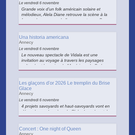
Le vendredi 6 novembre
Grande voix d’un folk américain solaire et
mélodieux, Alela Diane retrouve la scène à la
faveur de son nouvel album somptueux. Sa
musique reste intemporelle, celle d’une
troubadour itinérante.
Una historia americana
Annecy
Le vendredi 6 novembre
Le nouveau spectacle de Vidala est une
invitation au voyage à travers les paysages
culturels et humains de l'Amérique du Sud.
Les glaçons d'or 2026 Le tremplin du Brise
Glace
Annecy
Le vendredi 6 novembre
4 projets savoyards et haut-savoyards vont en
découdre sur la scène du Club, dans des styles
forcément différents. Du temps de résidence,
des heures de répétitions et des goodies à la
clé !
Concert : One night of Queen
Annecy