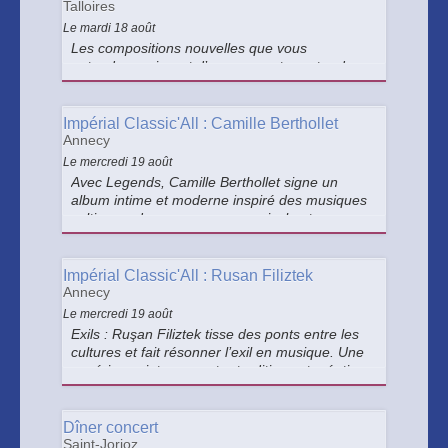
Talloires
Le mardi 18 août
Les compositions nouvelles que vous
entendrez naissent d’une rencontre entre deux
artistes indépendants, tous les deux en liens
avec le mystère de la vie, les forces de l’univers
et réunis ici sur les rives paisibles du lac
Impérial Classic'All : Camille Berthollet
d’Annecy.
Annecy
Le mercredi 19 août
Avec Legends, Camille Berthollet signe un
album intime et moderne inspiré des musiques
celtiques, dans un voyage musical entre
traditions et influences contemporaines mêlant
ballades envoûtantes et reprises de thèmes
emblématiques du cinéma.
Impérial Classic'All : Rusan Filiztek
Annecy
Le mercredi 19 août
Exils : Ruşan Filiztek tisse des ponts entre les
cultures et fait résonner l’exil en musique. Une
expérience intense, entre traditions et créations
contemporaines.
Dîner concert
Saint-Jorioz