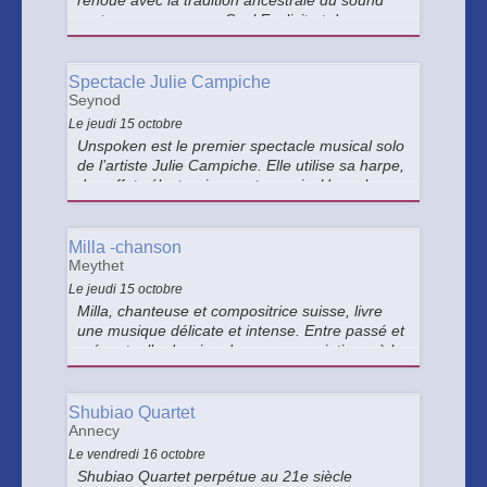
renoue avec la tradition ancestrale du sound
system reggae, avec Soul Explicit et des
special guests ! Puuuull up my selectaaaaa !
Spectacle Julie Campiche
Seynod
Le jeudi 15 octobre
Unspoken est le premier spectacle musical solo
de l’artiste Julie Campiche. Elle utilise sa harpe,
des effets électroniques et sa voix. Unspoken
rend hommage à la force féminine.
Milla -chanson
Meythet
Le jeudi 15 octobre
Milla, chanteuse et compositrice suisse, livre
une musique délicate et intense. Entre passé et
présent, elle dessine des paysages intimes à la
guitare, apprise dès l’enfance, accompagnée
de Jérémie Kisling à la batterie.
Shubiao Quartet
Annecy
Le vendredi 16 octobre
Shubiao Quartet perpétue au 21e siècle