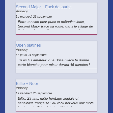
Second Major + Fuck da tourist
Annecy
Le mercredi 23 septembre
Entre tension post-punk et mélodies indie,
Second Major trace sa route, dans le sillage de
Pixies ou Archive. Ils partageront la scène avec
Fuck da tourist : un groupe annécien qui
raconte la misère quotidienne avec un regard
cynique et dérisoire.
Open platines
Annecy
Le jeudi 24 septembre
Tu es DJ amateur ? Le Brise Glace te donne
carte blanche pour mixer durant 45 minutes !
Un slot serré pour un concentré de bangers,
tous styles acceptés, pour faire découvrir tes
pépites au dancefloor de la Crique, l’espace
bar du Brise Glace.
Billie + Noor
Annecy
Le vendredi 25 septembre
Billie, 23 ans, mêle héritage anglais et
sensibilité française : du rock nerveux aux mots
tendres, de l’élan à la fragilité. Autrice,
compositrice et productrice, NOOR développe