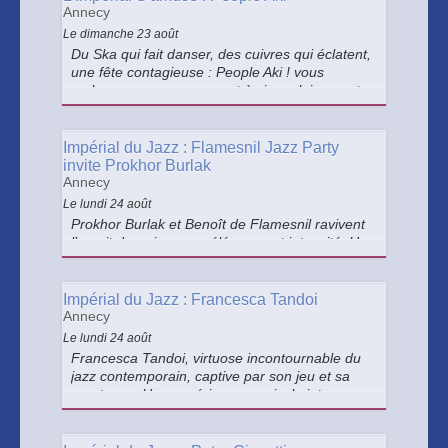
Bach et Vivaldi.
Annecy
Le dimanche 23 août
Du Ska qui fait danser, des cuivres qui éclatent,
une fête contagieuse : People Aki ! vous
embarque pour un concert à vivre pleinement.
Impérial du Jazz : Flamesnil Jazz Party
invite Prokhor Burlak
Annecy
Le lundi 24 août
Prokhor Burlak et Benoît de Flamesnil ravivent
l’esprit du swing avec élégance et intensité. Un
concert authentique et vibrant, porté par la
virtuosité et l’énergie des années 1930.
Impérial du Jazz : Francesca Tandoi
Annecy
Le lundi 24 août
Francesca Tandoi, virtuose incontournable du
jazz contemporain, captive par son jeu et sa
prestance. Une expérience musicale intense,
entre maîtrise absolue et émotion pure.