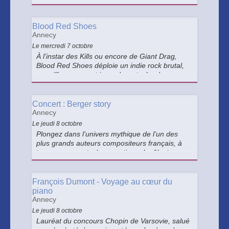
concert exceptionnel mêlant jazz latin, bossa
nova et rythmes brésiliens.
Blood Red Shoes
Annecy
Le mercredi 7 octobre
À l’instar des Kills ou encore de Giant Drag,
Blood Red Shoes déploie un indie rock brutal,
aux riffs rageurs et incandscents. Le duo nous
prépare un set bruyant, mêlant classiques et
nouveaux morceaux !
Concert : Berger story
Annecy
Le jeudi 8 octobre
Plongez dans l’univers mythique de l’un des
plus grands auteurs compositeurs français, à
travers un spectacle exceptionnel mêlant
émotion, énergie et passion.
François Dumont - Voyage au cœur du
piano
Annecy
Le jeudi 8 octobre
Lauréat du concours Chopin de Varsovie, salué