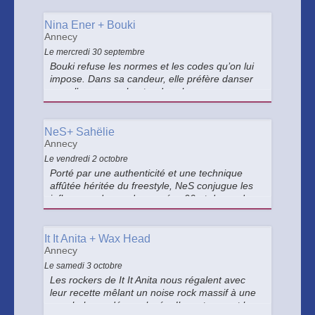
une pop ultra-sensible et épurée d’une grande
mélancolie cinématographique.
Nina Ener + Bouki
Annecy
Le mercredi 30 septembre
Bouki refuse les normes et les codes qu’on lui
impose. Dans sa candeur, elle préfère danser
sous l’orage ou chanter des chansons pop sur
des rythmes de drum’n’bass. Avec elle, Nina
Ener et sa pop urbaine nous envoutera entre
ironie et lucidité.
NeS+ Sahëlie
Annecy
Le vendredi 2 octobre
Porté par une authenticité et une technique
affûtée héritée du freestyle, NeS conjugue les
influences du rap des années 90 et des codes
plus contemporains. Et en première partie :
Sahëlie, artiste montante au projet mêlant soul,
afrobeat, électro et pop !
It It Anita + Wax Head
Annecy
Le samedi 3 octobre
Les rockers de It It Anita nous régalent avec
leur recette mêlant un noise rock massif à une
nonchalance décomplexée. Ils partageront le