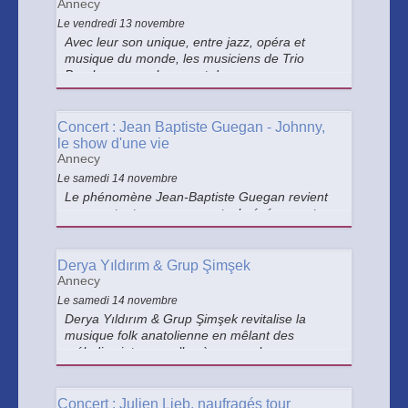
Annecy
Le vendredi 13 novembre
Avec leur son unique, entre jazz, opéra et
musique du monde, les musiciens de Trio
Barolo nous embarquent dans un voyage
musical autour de la Mare Nostrum de leurs
origines.
Concert : Jean Baptiste Guegan - Johnny,
le show d'une vie
Annecy
Le samedi 14 novembre
Le phénomène Jean-Baptiste Guegan revient
avec un tout nouveau spectacle événement :
"Johnny, le show d’une vie", un voyage musical
intense et passionné à travers l’histoire mêlée
de Johnny Hallyday et Jean-Baptiste Guegan.
Derya Yıldırım & Grup Şimşek
Annecy
Le samedi 14 novembre
Derya Yıldırım & Grup Şimşek revitalise la
musique folk anatolienne en mêlant des
mélodies intemporelles à une couleur
psychédélique moderne.
Concert : Julien Lieb, naufragés tour