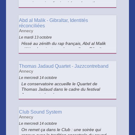
un univers singulier inspiré par la synthwave,
l'Ebm et la darkwave. Et pour compléter cette
soirée, la crème des Dark’n Stormy : Mile
Dietrich et Ghost Dance !
Abd al Malik - Gibraltar, Identités
réconciliées
Annecy
Le mardi 13 octobre
Hissé au zénith du rap français, Abd al Malik
célèbre les vingt ans de son album Gibraltar,
devenu culte. Mêlant chant, slam, danse et
projection vidéo, il évoque l’importance et
l’urgence de la réconciliation des identités
Thomas Jadaud Quartet - Jazzcontreband
multiples.
Annecy
Le mercredi 14 octobre
Le conservatoire accueille le Quartet de
Thomas Jadaud dans le cadre du festival
Jaczzcontreband.
Club Sound System
Annecy
Le mercredi 14 octobre
On remet ça dans le Club : une soirée qui