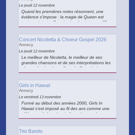
Le jeudi 12 novembre
Quand les premières notes résonnent, une
évidence s'impose : la magie de Queen est
toujours intacte. Depuis plus de vingt ans, "One
night of Queen" fait vibrer les scènes du monde
entier et s'est imposé comme le plus grand
hommage à Queen au monde.
Concert Nicoletta & Choeur Gospel 2026
Annecy
Le jeudi 12 novembre
Le meilleur de Nicoletta, le meilleur de ses
grandes chansons et de ses interprétations les
plus profondes, le meilleur du Gospel, du
Negro Spiritual dans le cadre de sa nouvelle
tournée des églises, des basiliques et des
cathédrales 2026.
Girls in Hawaii
Annecy
Le vendredi 13 novembre
Formé au début des années 2000, Girls In
Hawaii s’est imposé au fil des ans comme une
référence de la scène indie rock européenne.
Le groupe a construit un univers musical qui a
marqué une génération.
Trio Barolo