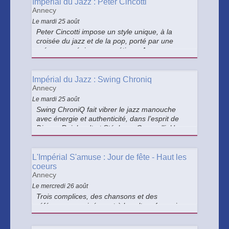
Impérial du Jazz : Peter Cincotti
Annecy
Le mardi 25 août
Peter Cincotti impose un style unique, à la
croisée du jazz et de la pop, porté par une
présence scénique magnétique. Avec son
nouvel album In Color, il offre un concert
intense et moderne, mélangeant les styles,
pour toujours autant d’émotions.
Impérial du Jazz : Swing Chroniq
Annecy
Le mardi 25 août
Swing ChroniQ fait vibrer le jazz manouche
avec énergie et authenticité, dans l’esprit de
Django Reinhardt et Stéphane Grappelli. Un
concert chaleureux, festif et résolument
entraînant.
L'Impérial S'amuse : Jour de fête - Haut les
coeurs
Annecy
Le mercredi 26 août
Trois complices, des chansons et des
références au cinéma et à la culture française :
Haut les cœurs transforme chaque concert en
fête vivante.