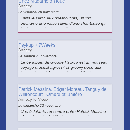
touche d’humour.
Chez Madame on joue
Annecy
Le vendredi 20 novembre
Dans le salon aux rideaux tirés, un trio
enchaîne une valse suivie d’une chanteuse qui
tente une mélodie nouvelle sous les
applaudissements mêlés de rires.
Psykup + 7Weeks
Annecy
Le samedi 21 novembre
Le 6e album du groupe Psykup est un nouveau
voyage musical agressif et groovy dopé aux
harmonies catchy. Ils partageront l'affiche avec
7WEEKS dont leur discographie laisse place à
une puissance brute, où seule l’efficacité du
songwriting prime.
Patrick Messina, Edgar Moreau, Tanguy de
Williencourt - Ombre et lumière
Annecy-le-Vieux
Le dimanche 22 novembre
Une éclatante rencontre entre Patrick Messina,
clarinette solo de l’Orchestre national de
France, Edgar Moreau, jeune virtuose du
violoncelle qui dirigeait avec brio l’Orchestre