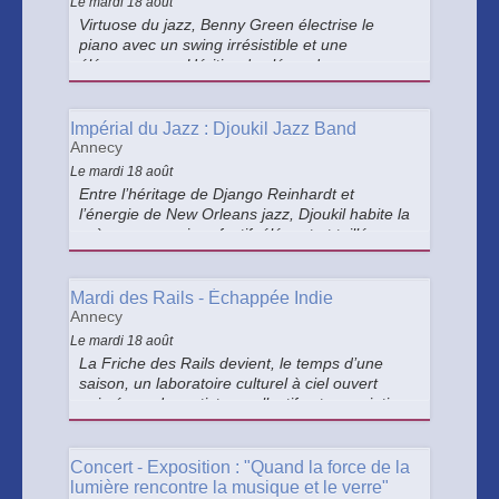
Le mardi 18 août
Virtuose du jazz, Benny Green électrise le
piano avec un swing irrésistible et une
élégance rare. Héritier des légendes comme
Art Blakey et Ray Brown, il livre en solo un
moment d’une intensité saisissante, entre
tradition et liberté.
Impérial du Jazz : Djoukil Jazz Band
Annecy
Le mardi 18 août
Entre l’héritage de Django Reinhardt et
l’énergie de New Orleans jazz, Djoukil habite la
scène avec un jazz festif, élégant et taillé pour
la danse.
Mardi des Rails - Échappée Indie
Annecy
Le mardi 18 août
La Friche des Rails devient, le temps d’une
saison, un laboratoire culturel à ciel ouvert
animé par des artistes, collectifs et associations
autour d’une programmation éclectique,
accessible et joyeuse ! Avec la participation de
Bazar sans frontières.
Concert - Exposition : "Quand la force de la
lumière rencontre la musique et le verre"