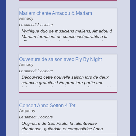
plateau avec les jeunes lads de Wax Head pour
un concert sauvage à grands renforts de riffs
garage psyché !
Mariam chante Amadou & Mariam
Annecy
Le samedi 3 octobre
Mythique duo de musiciens maliens, Amadou &
Mariam formaient un couple inséparable à la
ville comme à la scène depuis quarante-cinq
ans. En reprenant la route, Mariam conjure le
chagrin de la mort d’Amadou.
Ouverture de saison avec Fly By Night
Annecy
Le samedi 3 octobre
Découvrez cette nouvelle saison lors de deux
séances gratuites ! En première partie une
brève présentation de la saison culturelle suivie
d'un concert avec le groupe Fly By night !
Concert Anna Setton 4 Tet
Argonay
Le samedi 3 octobre
Originaire de São Paulo, la talentueuse
chanteuse, guitariste et compositrice Anna
Setton se produit avec son quartet pour un