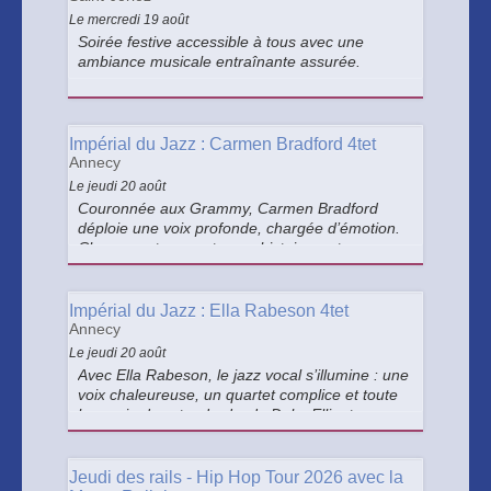
Le mercredi 19 août
Soirée festive accessible à tous avec une
ambiance musicale entraînante assurée.
Impérial du Jazz : Carmen Bradford 4tet
Annecy
Le jeudi 20 août
Couronnée aux Grammy, Carmen Bradford
déploie une voix profonde, chargée d’émotion.
Chaque note raconte une histoire, entre
intensité et sincérité. Dans son sillage, l’âme du
swing de Count Basie renaît avec une force
bouleversante.
Impérial du Jazz : Ella Rabeson 4tet
Annecy
Le jeudi 20 août
Avec Ella Rabeson, le jazz vocal s’illumine : une
voix chaleureuse, un quartet complice et toute
la magie des standards, de Duke Ellington au
swing intemporel.
Jeudi des rails - Hip Hop Tour 2026 avec la