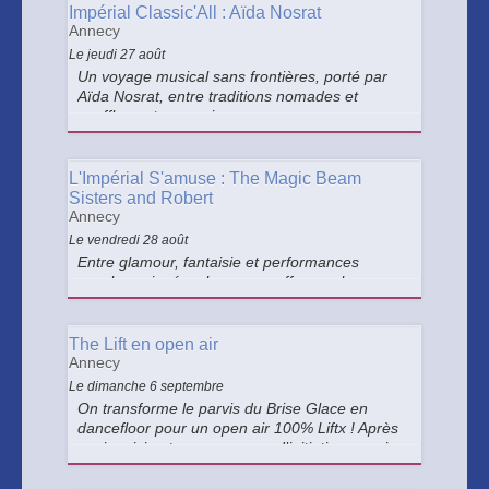
Impérial Classic'All : Aïda Nosrat
Annecy
Le jeudi 27 août
Un voyage musical sans frontières, porté par
Aïda Nosrat, entre traditions nomades et
souffle contemporain.
L'Impérial S'amuse : The Magic Beam
Sisters and Robert
Annecy
Le vendredi 28 août
Entre glamour, fantaisie et performances
vocales soignées, le groupe offre un show
rythmé et déjanté.
The Lift en open air
Annecy
Le dimanche 6 septembre
On transforme le parvis du Brise Glace en
dancefloor pour un open air 100% Liftx ! Après
avoir suivi notre programme d’initiation au mix,
la promo 2026 des DJ en herbe prolongera
l’été en musique, et en plein air.