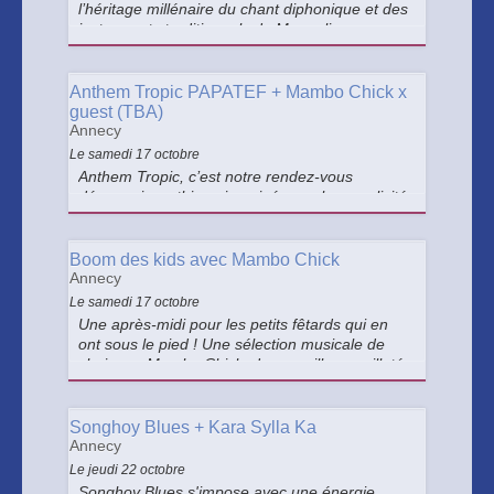
l’héritage millénaire du chant diphonique et des
instruments traditionnels de Mongolie.
Anthem Tropic PAPATEF + Mambo Chick x
guest (TBA)
Annecy
Le samedi 17 octobre
Anthem Tropic, c’est notre rendez-vous
désormais mythique imaginé avec la complicité
de la diggeuse annécienne au sourire
légendaire Mambo Chick : une programmation
caliente de groupe live et DJs qui explorent les
Boom des kids avec Mambo Chick
sonorités de la sono mondiale.
Annecy
Le samedi 17 octobre
Une après-midi pour les petits fêtards qui en
ont sous le pied ! Une sélection musicale de
choix par Mambo Chick, du maquillage pailleté
et des chorés : tout ce qu’il faut pour les faire
danser, sauter, crier, se rouler par terre et
rentrer se coucher.
Songhoy Blues + Kara Sylla Ka
Annecy
Le jeudi 22 octobre
Songhoy Blues s'impose avec une énergie