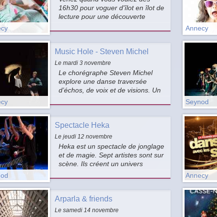
16h30 pour voguer d'îlot en îlot de
lecture pour une découverte
sensorielle du livre. Une aventure
cy
Annecy
à vivre à 2, parent/enfant.
Music Hole - Steven Michel
Le mardi 3 novembre
Le chorégraphe Steven Michel
explore une danse traversée
d’échos, de voix et de visions. Un
voyage sensoriel et subliminal
cy
Seynod
dans notre psyché et nos
croyances, subtilement mâtiné
Spectacle Heka
d’espièglerie et de références au
cinéma fantastique.
Le jeudi 12 novembre
Heka est un spectacle de jonglage
et de magie. Sept artistes sont sur
scène. Ils créent un univers
surprenant.
nod
Annecy
Arparla & friends
Le samedi 14 novembre