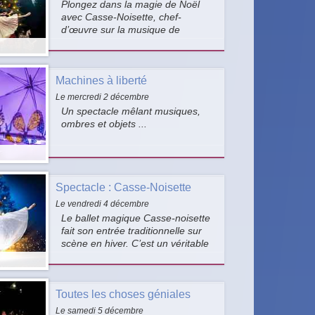
Plongez dans la magie de Noël
avec Casse-Noisette, chef-
d’œuvre sur la musique de
Tchaïkovski et le livret de Petipa,
d’après la chorégraphie d’Ivanov
interprétée par le Paris Ballet
Machines à liberté
Theater.
Le mercredi 2 décembre
Un spectacle mêlant musiques,
ombres et objets ...
Spectacle : Casse-Noisette
Le vendredi 4 décembre
Le ballet magique Casse-noisette
fait son entrée traditionnelle sur
scène en hiver. C’est un véritable
chef d’œuvre musical et
chorégraphique !
Toutes les choses géniales
Le samedi 5 décembre