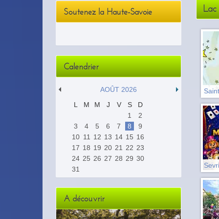
Lac 
Soutenez la Haute-Savoie
Calendrier
AOÛT 2026
Saint
L
M
M
J
V
S
D
1
2
3
4
5
6
7
8
9
10
11
12
13
14
15
16
17
18
19
20
21
22
23
24
25
26
27
28
29
30
Sevr
31
A découvrir