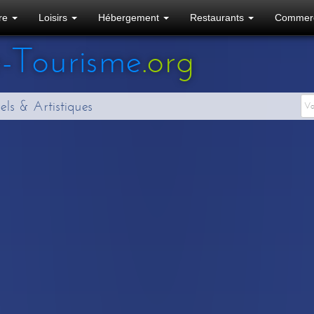
ure
Loisirs
Hébergement
Restaurants
Commer
e
-Tourisme
.org
els & Artistiques