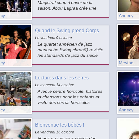
Magistral coup d’envoi de la
saison, Abou Lagraa crée une
version éclatante de Carmen pour
cy
Annecy
le Ballet de l’Opéra de Tunis. Il
veut les hommes et les femmes
Quand le Swing prend Corps
solidaires et égaux, sensuels et
rayonnants.
Le vendredi 9 octobre
Le quartet annécien de jazz
manouche Swing chroniQ revisite
les standards de jazz du siècle
dernier avec énergie et complicité.
cy
Meythet
Lectures dans les serres
Le mercredi 14 octobre
Avec le centre horticole, histoires
et chansons pour les enfants et
visite des serres horticoles.
cy
Annecy
Bienvenue les bébés !
Le vendredi 16 octobre
Venez quand vous voulez dès