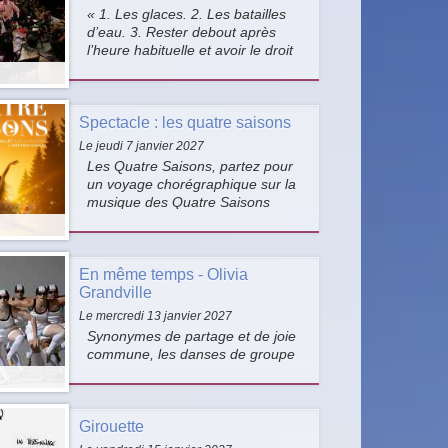
« 1. Les glaces. 2. Les batailles
d’eau. 3. Rester debout après
l’heure habituelle et avoir le droit
de regarder la télé́... ».
Spectacle : les quatre saisons
Le jeudi 7 janvier 2027
Les Quatre Saisons, partez pour
un voyage chorégraphique sur la
musique des Quatre Saisons
d’Antonio Vivaldi. Un grand
spectacle pour toute la famille, à
ne pas manquer !
En même temps - Olivia
Grandville
Le mercredi 13 janvier 2027
Synonymes de partage et de joie
commune, les danses de groupe
sont très présentes sur les
plateaux, dans l’espace public et
sur les réseaux sociaux. L’unisson
Girouette
est désormais entré dans l’ère du
2.0 !