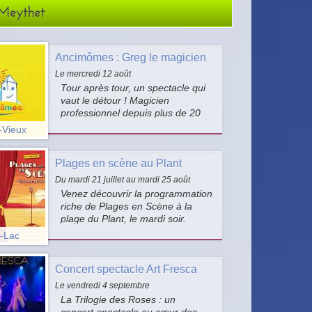
 Meythet
Ancimômes : Greg le magicien
Le mercredi 12 août
Tour après tour, un spectacle qui
vaut le détour ! Magicien
professionnel depuis plus de 20
ans à travers le monde, Greg
-Vieux
vous emmène dans un tour
d'horizon de la magie et d'humour
Plages en scène au Plant
avec beaucoup d'effets visuels.
Du mardi 21 juillet au mardi 25 août
Venez découvrir la programmation
riche de Plages en Scène à la
plage du Plant, le mardi soir.
Concerts, pièce de théâtre,
u-Lac
jonglerie, cinéma plein air, stand-
up et d'autres surprises sont au
Concert spectacle Art Fresca
programme !
Le vendredi 4 septembre
La Trilogie des Roses : un