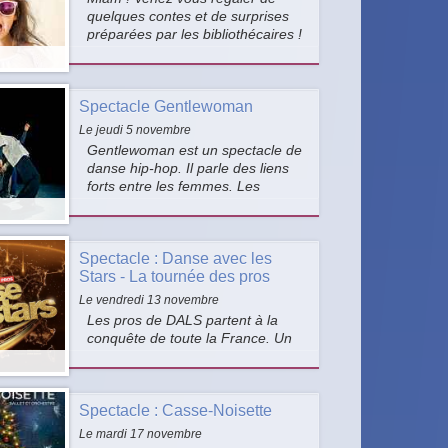
quelques contes et de surprises
préparées par les bibliothécaires !
Pour les enfants (avec leurs
parents) à partir de 4 ans.
Spectacle Gentlewoman
Le jeudi 5 novembre
Gentlewoman est un spectacle de
danse hip-hop. Il parle des liens
forts entre les femmes. Les
danseuses dansent seules, à
deux ou en groupe.
Spectacle : Danse avec les
Stars - La tournée des pros
Le vendredi 13 novembre
Les pros de DALS partent à la
conquête de toute la France. Un
spectacle inédit, explosif, interactif
qui vous embarque dans leur
univers comme jamais vous ne
Spectacle : Casse-Noisette
l’avez vécu.
Le mardi 17 novembre