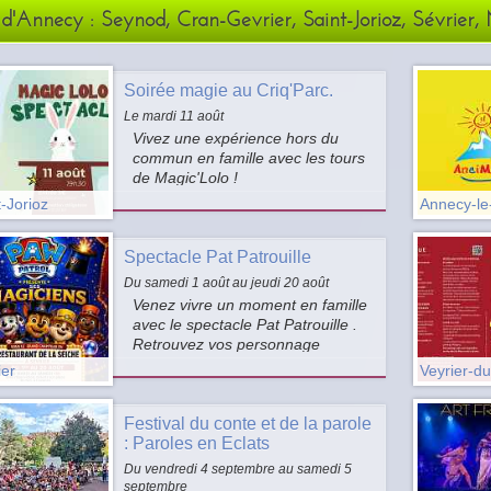
d'Annecy : Seynod, Cran-Gevrier, Saint-Jorioz, Sévrier,
Soirée magie au Criq'Parc.
Le mardi 11 août
Vivez une expérience hors du
commun en famille avec les tours
de Magic'Lolo !
-Jorioz
Annecy-le
Spectacle Pat Patrouille
Du samedi 1 août au jeudi 20 août
Venez vivre un moment en famille
avec le spectacle Pat Patrouille .
Retrouvez vos personnage
préferés dans un spectacle rempli
ier
Veyrier-d
de musique, de danse, de bonne
humeur et de surprises pour les
Festival du conte et de la parole
petits comme pour les grands.
: Paroles en Eclats
Du vendredi 4 septembre au samedi 5
septembre