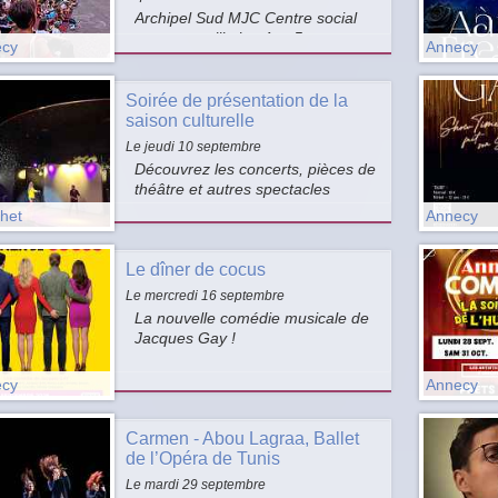
Archipel Sud MJC Centre social
vous accueille les 4 et 5
cy
Annecy
septembre avec une
programmation à voir en famille !
Au fil du Thiou, nous vous
Soirée de présentation de la
proposerons des spectaclesde
saison culturelle
cirque, des contes, de la magie,
Le jeudi 10 septembre
du théâtre et de la musique.
Découvrez les concerts, pièces de
théâtre et autres spectacles
soigneusement sélectionnés pour
het
Annecy
cette nouvelle saison ! Cet
événement marque le début d'une
Le dîner de cocus
saison riche en émotions,
découvertes artistiques et
Le mercredi 16 septembre
moments de partage.
La nouvelle comédie musicale de
Jacques Gay !
cy
Annecy
Carmen - Abou Lagraa, Ballet
de l’Opéra de Tunis
Le mardi 29 septembre