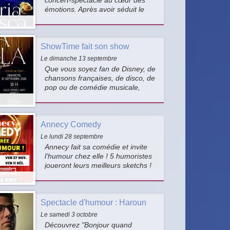
concert-spectacle au cœur des
émotions. Après avoir séduit le
public lors de ses précédentes
représentations, Art Fresca
revient à Annecy pour une
ShowTime fait son show
nouvelle soirée placée sous le
signe de l'émotion, du partage et
Le dimanche 13 septembre
de la musique.
Que vous soyez fan de Disney, de
chansons françaises, de disco, de
pop ou de comédie musicale,
ShowTime fait son Show c’est un
gala réunissant des artistes de
divers horizons : 9 chanteurs
Annecy Comedy
danseurs, une pianiste live, et
même des numéros de majorettes
Le lundi 28 septembre
!
Annecy fait sa comédie et invite
l'humour chez elle ! 5 humoristes
joueront leurs meilleurs sketchs !
Alors... prêts à rire un bon coup ?
Spectacle d'humour : Haroun
Le samedi 3 octobre
Découvrez "Bonjour quand