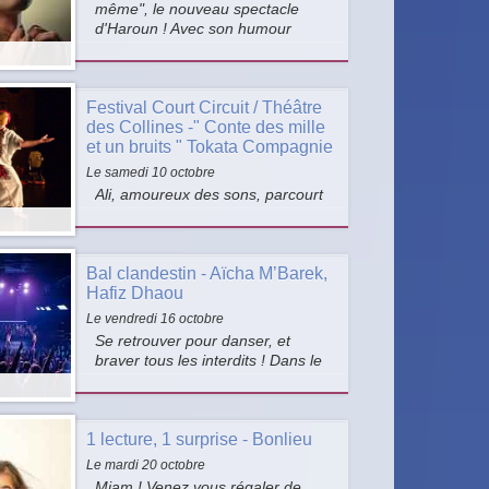
même", le nouveau spectacle
d'Haroun ! Avec son humour
incisif et sa capacité à aborder
des sujets de société, Haroun
nous invite à rire et à réfléchir sur
Festival Court Circuit / Théâtre
le monde d'aujourd'hui.
des Collines -" Conte des mille
et un bruits " Tokata Compagnie
Le samedi 10 octobre
Ali, amoureux des sons, parcourt
le monde en musique. Ses
percussions transforment gestes
et paysages en un voyage dansé.
Bal clandestin - Aïcha M’Barek,
Ce conte musical invite petits et
Hafiz Dhaou
grands à une exploration poétique
entre nature, rythmes du monde
Le vendredi 16 octobre
et traditions.
Se retrouver pour danser, et
braver tous les interdits ! Dans le
plaisir délicieux de la clandestinité,
Aïcha M’Barek et Hafiz Dhaou,
inlassables défenseurs des
1 lecture, 1 surprise - Bonlieu
libertés individuelles, organisent
un bal explosif.
Le mardi 20 octobre
Miam ! Venez vous régaler de