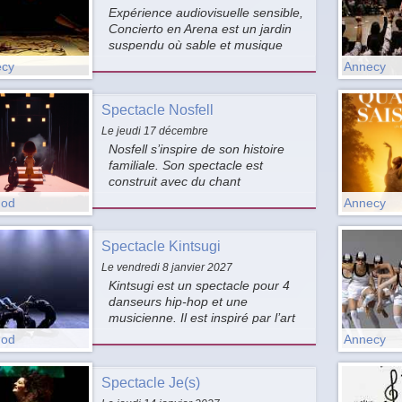
Expérience audiovisuelle sensible,
Concierto en Arena est un jardin
suspendu où sable et musique
s’épousent en une balade
cy
Annecy
poétique.
Spectacle Nosfell
Le jeudi 17 décembre
Nosfell s’inspire de son histoire
familiale. Son spectacle est
construit avec du chant
polyphonique et de la danse.
nod
Annecy
Spectacle Kintsugi
Le vendredi 8 janvier 2027
Kintsugi est un spectacle pour 4
danseurs hip-hop et une
musicienne. Il est inspiré par l’art
japonais du kintsugi.
nod
Annecy
Spectacle Je(s)