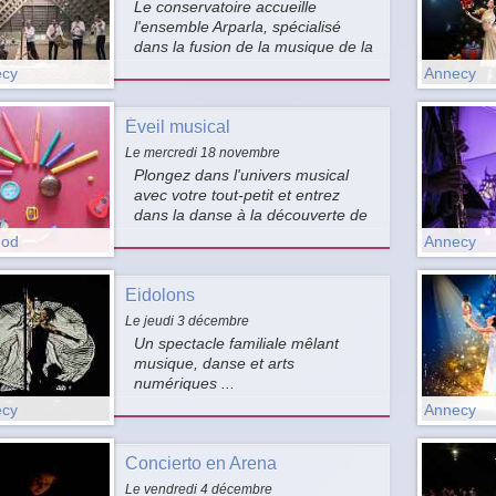
Le conservatoire accueille
l'ensemble Arparla, spécialisé
dans la fusion de la musique de la
Renaissance et du baroque avec
cy
Annecy
l'improvisation.
Éveil musical
Le mercredi 18 novembre
Plongez dans l'univers musical
avec votre tout-petit et entrez
dans la danse à la découverte de
comptines, jeux de doigts, objets
nod
Annecy
sonores en tous genres !
Eidolons
Le jeudi 3 décembre
Un spectacle familiale mêlant
musique, danse et arts
numériques ...
cy
Annecy
Concierto en Arena
Le vendredi 4 décembre