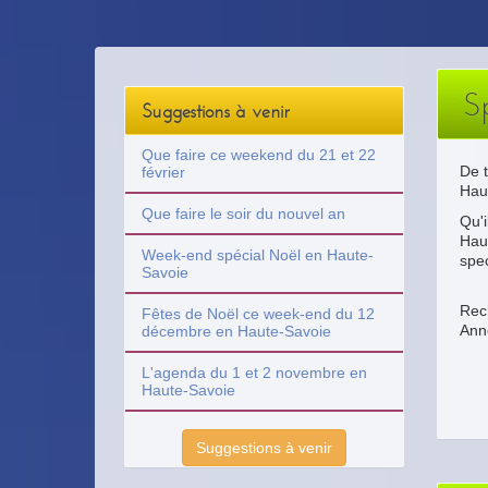
S
Suggestions à venir
Que faire ce weekend du 21 et 22
De t
février
Hau
Que faire le soir du nouvel an
Qu'i
Hau
Week-end spécial Noël en Haute-
spec
Savoie
Rech
Fêtes de Noël ce week-end du 12
Anne
décembre en Haute-Savoie
L'agenda du 1 et 2 novembre en
Haute-Savoie
Suggestions à venir