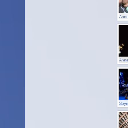
Anne
Anne
Sey