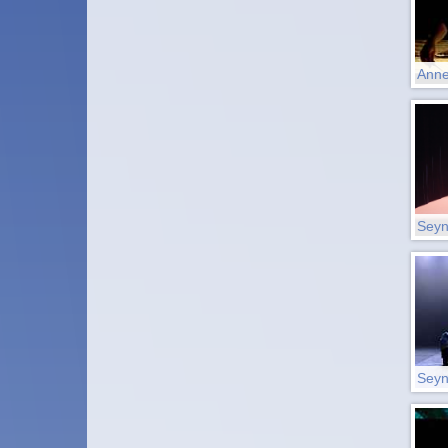
Anne
Sey
Sey