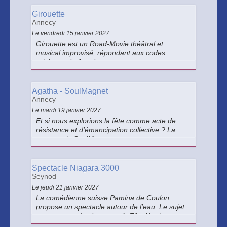
Girouette
Annecy
Le vendredi 15 janvier 2027
Girouette est un Road-Movie théâtral et
musical improvisé, répondant aux codes
originaux de l’art du conte.
Agatha - SoulMagnet
Annecy
Le mardi 19 janvier 2027
Et si nous explorions la fête comme acte de
résistance et d’émancipation collective ? La
compagnie SoulMagnet propose une
expérience sensible d’écologie du lien : renouer
avec la joie comme force de régénération pour
célébrer, en conscience, le vivant.
Spectacle Niagara 3000
Seynod
Le jeudi 21 janvier 2027
La comédienne suisse Pamina de Coulon
propose un spectacle autour de l’eau. Le sujet
est vaste et très documenté. Elle développe
des questionnements politiques, écologiques,