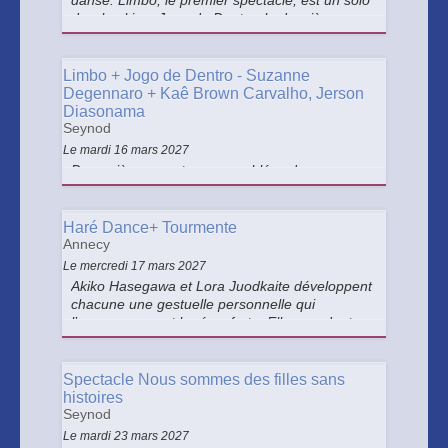
danse. Limbo, le premier spectacle, est un solo
de whacking. Jogo de Dentro, le deuxième
spectacle, est un duo de hip-hop avec deux
danseurs qui semblent se connaître depuis
toujours.
Limbo + Jogo de Dentro - Suzanne
Degennaro + Kaê Brown Carvalho, Jerson
Diasonama
Seynod
Le mardi 16 mars 2027
Deux pièces courtes rassemblées dans un
même programme, entre vertige intime et
manifeste corporel. Trois artistes qui occupent
la scène comme un terrain de jeu faisant office
Haré Dance+ Tourmente
de lieu de réflexion personnelle et de
Annecy
conversation.
Le mercredi 17 mars 2027
Akiko Hasegawa et Lora Juodkaite développent
chacune une gestuelle personnelle qui
l’accompagne et la réconforte. Elles sondent
l’endroit ténu où le mouvement oscille entre
poétique et allégresse.
Spectacle Nous sommes des filles sans
histoires
Seynod
Le mardi 23 mars 2027