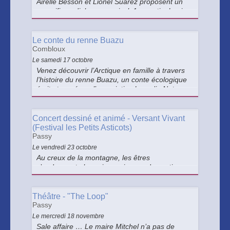
Airelle Besson et Lionel Suarez proposent un
magnifique dialogue musical. 1re partie :Louis
Matute & Eloi Calame (guitare et clarinette
basse)
Le conte du renne Buazu
Combloux
Le samedi 17 octobre
Venez découvrir l’Arctique en famille à travers
l’histoire du renne Buazu, un conte écologique
écrit et narré par l’association Learn’in Nature.
Rendez-vous le 17 octobre à l’office de
tourisme de Combloux.
Concert dessiné et animé - Versant Vivant
(Festival les Petits Asticots)
Passy
Le vendredi 23 octobre
Au creux de la montagne, les êtres
s’endorment : humains, animaux, domestiques
ou sauvages, proies ou prédateurs, tous se
retrouvent en rêve pour une trêve bienvenue.
Théâtre - "The Loop"
Passy
Le mercredi 18 novembre
Sale affaire … Le maire Mitchel n’a pas de