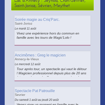
Lac d'Annecy : Seynod, Cran-Gevrier,
Saint-Jorioz, Sévrier, Meythet
Soirée magie au Criq'Parc.
Saint-Jorioz
Le mardi 11 août
Vivez une expérience hors du commun en
famille avec les tours de Magic'Lolo !
Ancimômes : Greg le magicien
Annecy-le-Vieux
Le mercredi 12 août
Tour après tour, un spectacle qui vaut le détour
! Magicien professionnel depuis plus de 20 ans
à travers le monde, Greg vous emmène dans
un tour d'horizon de la magie et d'humour avec
beaucoup d'effets visuels.
Spectacle Pat Patrouille
Sevrier
Du samedi 1 août au jeudi 20 août
Venez vivre un moment en famille avec le