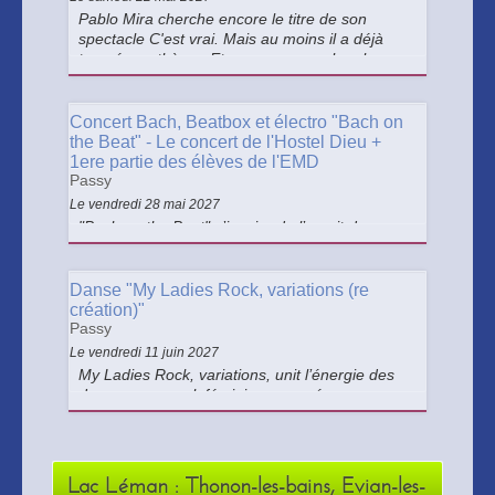
Pablo Mira cherche encore le titre de son
spectacle C'est vrai. Mais au moins il a déjà
trouvé son thème. Et ça va vous parler : les
gens qui rendent ce pays invivable.
Concert Bach, Beatbox et électro "Bach on
the Beat" - Le concert de l'Hostel Dieu +
1ere partie des élèves de l'EMD
Passy
Le vendredi 28 mai 2027
"Bach on the Beat" s’inspire de l’esprit des
œuvres instrumentales pour instrument soliste
de Jean-Sébastien Bach et propose une
approche résolument contemporaine de leur
Danse "My Ladies Rock, variations (re
expression musicale.
création)"
Passy
Le vendredi 11 juin 2027
My Ladies Rock, variations, unit l’énergie des
danseurs au rock féminin, pour créer un
ensemble joyeux et révolté !
Lac Léman : Thonon-les-bains, Evian-les-