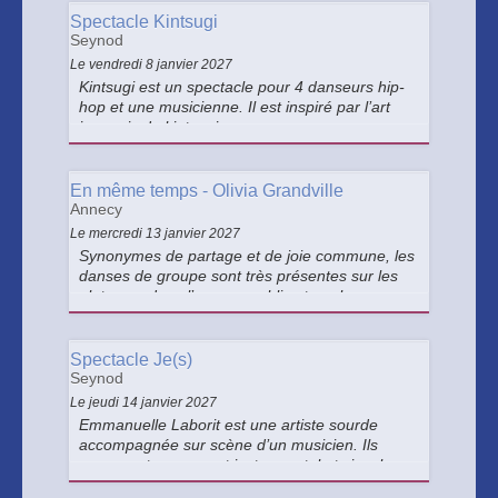
Spectacle Kintsugi
Seynod
Le vendredi 8 janvier 2027
Kintsugi est un spectacle pour 4 danseurs hip-
hop et une musicienne. Il est inspiré par l’art
japonais du kintsugi.
En même temps - Olivia Grandville
Annecy
Le mercredi 13 janvier 2027
Synonymes de partage et de joie commune, les
danses de groupe sont très présentes sur les
plateaux, dans l’espace public et sur les
réseaux sociaux. L’unisson est désormais entré
dans l’ère du 2.0 !
Spectacle Je(s)
Seynod
Le jeudi 14 janvier 2027
Emmanuelle Laborit est une artiste sourde
accompagnée sur scène d’un musicien. Ils
proposent un concert instrumental et visuel.
Elle s’exprime par le chansigne.