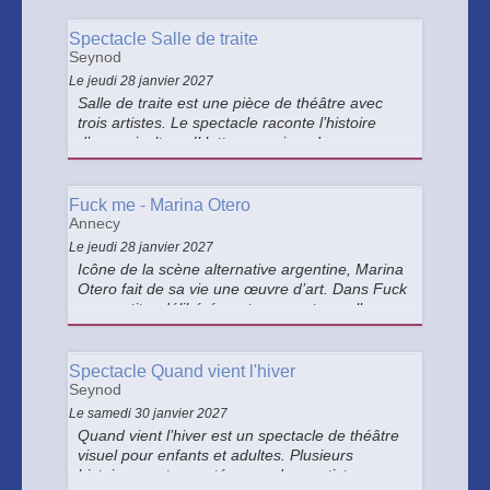
économiques et philosophiques.
Spectacle Salle de traite
Seynod
Le jeudi 28 janvier 2027
Salle de traite est une pièce de théâtre avec
trois artistes. Le spectacle raconte l’histoire
d’un agriculteur. Il lutte pour vivre de son
travail.
Fuck me - Marina Otero
Annecy
Le jeudi 28 janvier 2027
Icône de la scène alternative argentine, Marina
Otero fait de sa vie une œuvre d’art. Dans Fuck
me, au titre délibérément provocateur, elle
convoque cinq danseurs de revue, « sex-
symbols » masculins dynamitant l’espace de
jeu.
Spectacle Quand vient l'hiver
Seynod
Le samedi 30 janvier 2027
Quand vient l’hiver est un spectacle de théâtre
visuel pour enfants et adultes. Plusieurs
histoires sont racontées par deux artistes