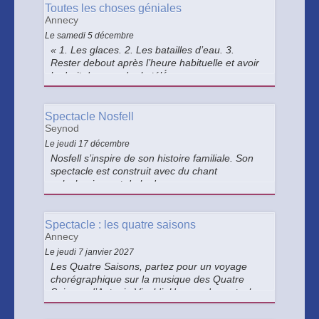
Toutes les choses géniales
Annecy
Le samedi 5 décembre
« 1. Les glaces. 2. Les batailles d’eau. 3.
Rester debout après l’heure habituelle et avoir
le droit de regarder la télé́... ».
Spectacle Nosfell
Seynod
Le jeudi 17 décembre
Nosfell s’inspire de son histoire familiale. Son
spectacle est construit avec du chant
polyphonique et de la danse.
Spectacle : les quatre saisons
Annecy
Le jeudi 7 janvier 2027
Les Quatre Saisons, partez pour un voyage
chorégraphique sur la musique des Quatre
Saisons d’Antonio Vivaldi. Un grand spectacle
pour toute la famille, à ne pas manquer !