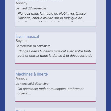
Annecy
Le mardi 17 novembre
Plongez dans la magie de Noël avec Casse-
Noisette, chef-d’œuvre sur la musique de
Tchaïkovski et le livret de Petipa, d’après la
chorégraphie d’Ivanov interprétée par le Paris
Ballet Theater.
Éveil musical
Seynod
Le mercredi 18 novembre
Plongez dans l'univers musical avec votre tout-
petit et entrez dans la danse à la découverte de
comptines, jeux de doigts, objets sonores en
tous genres !
Machines à liberté
Annecy
Le mercredi 2 décembre
Un spectacle mêlant musiques, ombres et
objets ...