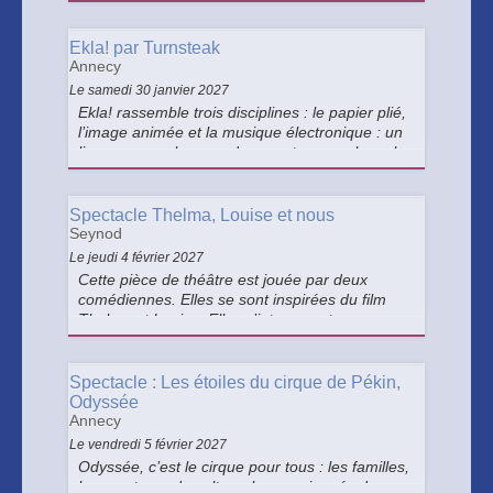
manipulatrices d’objets. Le thème est l’hiver.
Ekla! par Turnsteak
Annecy
Le samedi 30 janvier 2027
Ekla! rassemble trois disciplines : le papier plié,
l’image animée et la musique électronique : un
livre pop-up plus grand que nature, sur lequel
se projette des animations immersives et
étonnantes, accompagnée d’une bande-son
vitaminée, jouée en direct.
Spectacle Thelma, Louise et nous
Seynod
Le jeudi 4 février 2027
Cette pièce de théâtre est jouée par deux
comédiennes. Elles se sont inspirées du film
Thelma et Louise. Elles s’interrogent sur
l’actualité des thèmes du film dans leurs vies.
Spectacle : Les étoiles du cirque de Pékin,
Odyssée
Annecy
Le vendredi 5 février 2027
Odyssée, c’est le cirque pour tous : les familles,
les amateurs de culture, les passionnés de