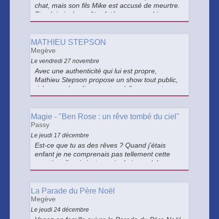
chat, mais son fils Mike est accusé de meurtre.
Et celui-ci a beau être futé comme un bison,
toutes les preuves l’accablent.
MATHIEU STEPSON
Megève
Le vendredi 27 novembre
Avec une authenticité qui lui est propre,
Mathieu Stepson propose un show tout public,
riche en rebondissements, où l’on ressort
étonné, amusé… et bluffé !
Magie - "Ben Rose : un rêve tombé du ciel"
Passy
Le jeudi 17 décembre
Est-ce que tu as des rêves ? Quand j’étais
enfant je ne comprenais pas tellement cette
question, j’avais juste envie de jouer dehors
avec mes camarades… Avoir envie, être enVie,
juste exister au monde, cela n’est-il pas
suffisant ?
La Parade du Père Noël
Megève
Le jeudi 24 décembre