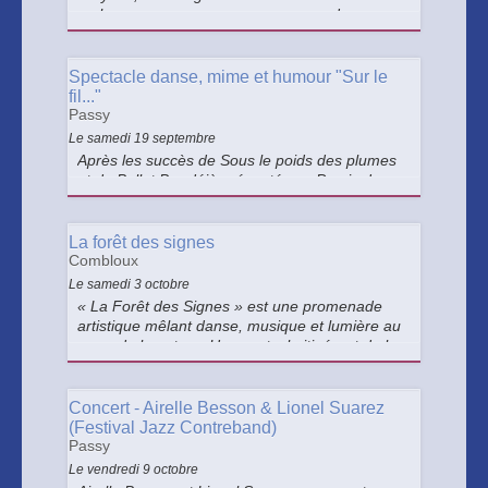
embarquez pour un voyage au pays des
contes…
Spectacle danse, mime et humour "Sur le
fil..."
Passy
Le samedi 19 septembre
Après les succès de Sous le poids des plumes
et de Ballet Bar déjà présentés au Parvis des
Fiz, la Compagnie Pyramid vient à nouveau
ouvrir cette saison culturelle.
La forêt des signes
Combloux
Le samedi 3 octobre
« La Forêt des Signes » est une promenade
artistique mêlant danse, musique et lumière au
cœur de la nature. Un spectacle itinérant de la
Compagnie 7 Pépinière, invitant à écouter la
forêt et à redécouvrir la poésie du vivant.
Concert - Airelle Besson & Lionel Suarez
(Festival Jazz Contreband)
Passy
Le vendredi 9 octobre