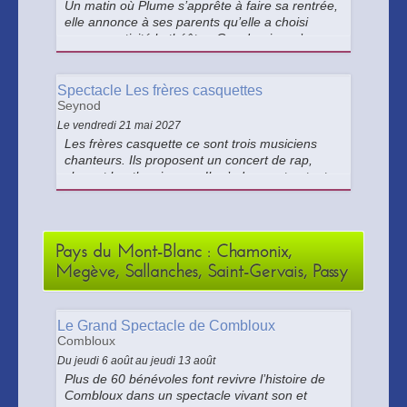
Un matin où Plume s’apprête à faire sa rentrée,
elle annonce à ses parents qu’elle a choisi
comme activité le théâtre. Ces derniers s’y
opposent fermement.
Spectacle Les frères casquettes
Seynod
Le vendredi 21 mai 2027
Les frères casquette ce sont trois musiciens
chanteurs. Ils proposent un concert de rap,
slam et beatbox joyeux. Ils s’adressent autant
aux enfants qu’aux adultes.
Pays du Mont-Blanc : Chamonix,
Megève, Sallanches, Saint-Gervais, Passy
Le Grand Spectacle de Combloux
Combloux
Du jeudi 6 août au jeudi 13 août
Plus de 60 bénévoles font revivre l’histoire de
Combloux dans un spectacle vivant son et