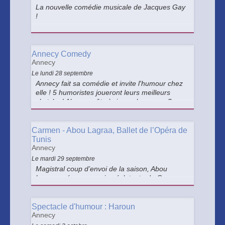
La nouvelle comédie musicale de Jacques Gay
!
Annecy Comedy
Annecy
Le lundi 28 septembre
Annecy fait sa comédie et invite l'humour chez
elle ! 5 humoristes joueront leurs meilleurs
sketchs ! Alors... prêts à rire un bon coup ?
Carmen - Abou Lagraa, Ballet de l’Opéra de
Tunis
Annecy
Le mardi 29 septembre
Magistral coup d’envoi de la saison, Abou
Lagraa crée une version éclatante de Carmen
pour le Ballet de l’Opéra de Tunis. Il veut les
hommes et les femmes solidaires et égaux,
sensuels et rayonnants.
Spectacle d'humour : Haroun
Annecy