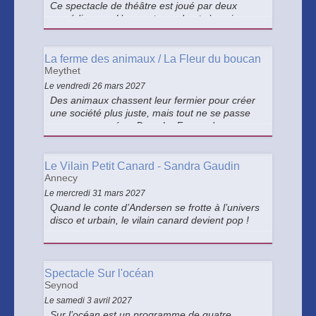
Ce spectacle de théâtre est joué par deux
comédiennes. L’une est sourde et s’exprime en
langue des signes française et l’autre parle en
français. Elles questionnent la façon dont on
raconte les histoires.
La ferme des animaux / La Fleur du boucan
Meythet
Le vendredi 26 mars 2027
Des animaux chassent leur fermier pour créer
une société plus juste, mais tout ne se passe
pas comme prévu. Dans La Ferme des
Animaux, deux comédiens racontent avec
humour une histoire sur le pouvoir et ses
dérives.
Le Vilain Petit Canard - Sandra Gaudin
Annecy
Le mercredi 31 mars 2027
Quand le conte d’Andersen se frotte à l’univers
disco et urbain, le vilain canard devient pop !
Spectacle Sur l'océan
Seynod
Le samedi 3 avril 2027
Sur l’océan est un programme de quatre