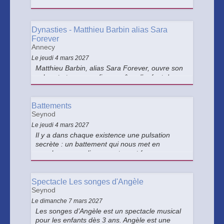
suit Noé, enfant joueur et turbulent, dans un
récit mêlant marionnette, danse et vidéo,
questionnant éducation, virilité et nouveau
vivre-ensemble.
Dynasties - Matthieu Barbin alias Sara
Forever
Annecy
Le jeudi 4 mars 2027
Matthieu Barbin, alias Sara Forever, ouvre son
cabaret et nous confie son rêve d’enfant de
devenir star. Dans son cabinet de curiosités
intime, on y croise Michael Jackson, Liza
Minnelli, Miley Cyrus, et sa mère Marylis.
Battements
Seynod
Le jeudi 4 mars 2027
Il y a dans chaque existence une pulsation
secrète : un battement qui nous met en
marche, nous relie aux autres et façonne nos
trajectoires.
Spectacle Les songes d'Angèle
Seynod
Le dimanche 7 mars 2027
Les songes d’Angèle est un spectacle musical
pour les enfants dès 3 ans. Angèle est une