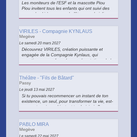
Les moniteurs de l'ESF et la mascotte Piou
Piou invitent tous les enfants qui ont suivi des
cours de ski à une grande fête avec de jolies
surprises. Un moment convivial pour toute la
famille.
VIRILES - Compagnie KYNLAUS
Megève
Le samedi 20 mars 2027
Découvrez VIRILES, création puissante et
engagée de la Compagnie Kynlaus, qui
questionne avec force les représentations de la
masculinité autour d’une écriture
chorégraphique pluridisciplinaire mêlant danse
contemporaine, théâtre et performance.
Théâtre - "Fils de Bâtard"
Passy
Le jeudi 13 mai 2027
Si tu pouvais recommencer un instant de ton
existence, un seul, pour transformer ta vie, est-
ce que tu sais quel instant tu choisirais ?
PABLO MIRA
Megève
Le samedi 22 mai 2027