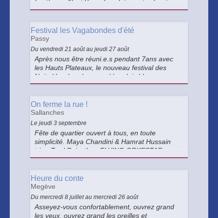
lumière, mêlant légendes alpines et mémoires
historiques. "Il s'appelait Ysangraz", le nouvel
épisode du Grand Spectacle de Combloux est
à découvrir cet été !
Festival les Vagabondes d'été
Passy
Du vendredi 21 août au jeudi 27 août
Après nous être réuni.e.s pendant 7ans avec
les Hauts Plateaux, le nouveau festival des
Nuits Vagabondes prend le relais ! Les
Vagabondes d’Été auront lieu du 21 au 27 août
2026. Un festival unique alliant théâtre
populaire en plein-air et ateliers.
On ferme la rue !
Sallanches
Le jeudi 3 septembre
Fête de quartier ouvert à tous, en toute
simplicité. Maya Chandini & Hamrat Hussain
trio - Trad Rajasthan FLYING ORKESTAR -
OVNI Balkanique EL CALIFE - Electro Nomade
Heure du conte
Megève
Du mercredi 8 juillet au mercredi 26 août
Asseyez-vous confortablement, ouvrez grand
les yeux, ouvrez grand les oreilles et