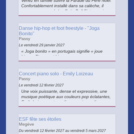
Venez en famille suivre la Parade du Père Noël.
Confortablement installé dans sa calèche, il
sera accompagné des Satin Doll Sisters qui
chanteront l'esprit de Noël.
Danse hip-hop et foot freestyle - "Joga
Bonito"
Passy
Le vendredi 29 janvier 2027
« Joga bonito » en portugais signifie « joue
bien ». Et ce sont bien ces prouesses
techniques et sportives vécues comme des
enchantements qui portent les espoirs des
peuples et des nations.
Concert piano solo - Emily Loizeau
Passy
Le vendredi 12 février 2027
Une voix puissante, dense et expressive, une
musique poétique aux couleurs pop éclatantes,
Emily Loizeau est une figure majeure d’une
génération d’artistes qui mettent la chanson
française à l’honneur avec autant de générosité
que d’intégrité.
ESF fête ses étoiles
Megève
Du vendredi 12 février 2027 au vendredi 5 mars 2027