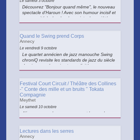
Le samedi 3 octobre
Découvrez "Bonjour quand même", le nouveau
spectacle d'Haroun ! Avec son humour incisif et
sa capacité à aborder des sujets de société,
Haroun nous invite à rire et à réfléchir sur le
monde d'aujourd'hui.
Quand le Swing prend Corps
Annecy
Le vendredi 9 octobre
Le quartet annécien de jazz manouche Swing
chroniQ revisite les standards de jazz du siècle
dernier avec énergie et complicité.
Festival Court Circuit / Théâtre des Collines
-" Conte des mille et un bruits " Tokata
Compagnie
Meythet
Le samedi 10 octobre
Ali, amoureux des sons, parcourt le monde en
musique. Ses percussions transforment gestes
et paysages en un voyage dansé. Ce conte
musical invite petits et grands à une exploration
Lectures dans les serres
poétique entre nature, rythmes du monde et
Annecy