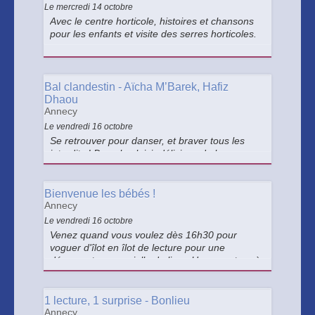
traditions.
Le mercredi 14 octobre
Avec le centre horticole, histoires et chansons
pour les enfants et visite des serres horticoles.
Bal clandestin - Aïcha M’Barek, Hafiz
Dhaou
Annecy
Le vendredi 16 octobre
Se retrouver pour danser, et braver tous les
interdits ! Dans le plaisir délicieux de la
clandestinité, Aïcha M’Barek et Hafiz Dhaou,
inlassables défenseurs des libertés
individuelles, organisent un bal explosif.
Bienvenue les bébés !
Annecy
Le vendredi 16 octobre
Venez quand vous voulez dès 16h30 pour
voguer d'îlot en îlot de lecture pour une
découverte sensorielle du livre. Une aventure à
vivre à 2, parent/enfant.
1 lecture, 1 surprise - Bonlieu
Annecy