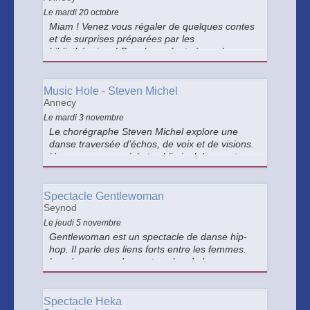
Le mardi 20 octobre
Miam ! Venez vous régaler de quelques contes
et de surprises préparées par les
bibliothécaires ! Pour les enfants (avec leurs
parents) à partir de 4 ans.
Music Hole - Steven Michel
Annecy
Le mardi 3 novembre
Le chorégraphe Steven Michel explore une
danse traversée d’échos, de voix et de visions.
Un voyage sensoriel et subliminal dans notre
psyché et nos croyances, subtilement mâtiné
d’espièglerie et de références au cinéma
fantastique.
Spectacle Gentlewoman
Seynod
Le jeudi 5 novembre
Gentlewoman est un spectacle de danse hip-
hop. Il parle des liens forts entre les femmes.
Les danseuses dansent seules, à deux ou en
groupe.
Spectacle Heka