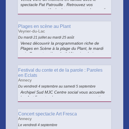
spectacle Pat Patrouille . Retrouvez vos
personnage préferés dans un spectacle rempli
de musique, de danse, de bonne humeur et de
surprises pour les petits comme pour les
grands.
Plages en scène au Plant
Veyrier-du-Lac
Du mardi 21 juillet au mardi 25 août
Venez découvrir la programmation riche de
Plages en Scène à la plage du Plant, le mardi
soir. Concerts, pièce de théâtre, jonglerie,
cinéma plein air, stand-up et d'autres surprises
sont au programme !
Festival du conte et de la parole : Paroles
en Eclats
Annecy
Du vendredi 4 septembre au samedi 5 septembre
Archipel Sud MJC Centre social vous accueille
les 4 et 5 septembre avec une programmation
à voir en famille ! Au fil du Thiou, nous vous
proposerons des spectaclesde cirque, des
contes, de la magie, du théâtre et de la
Concert spectacle Art Fresca
musique.
Annecy
Le vendredi 4 septembre