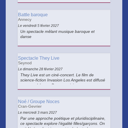
musique et de danse, et même ceux pour qui le
cirque est un art un peu désuet. Nul doute
qu’ils changeront d’avis après Odyssée.
Battle baroque
Annecy
Le vendredi 5 février 2027
Un spectacle mêlant musique baroque et
danse
Spectacle They Live
Seynod
Le dimanche 28 février 2027
They Live est un ciné-concert. Le film de
science-fiction Invasion Los Angeles est diffusé
sur grand écran. Deux musiciens
accompagnent le film en direct.
Noé / Groupe Noces
Cran-Gevrier
Le mercredi 3 mars 2027
Par une approche poétique et pluridisciplinaire,
ce spectacle explore l’égalité filles/garçons. On