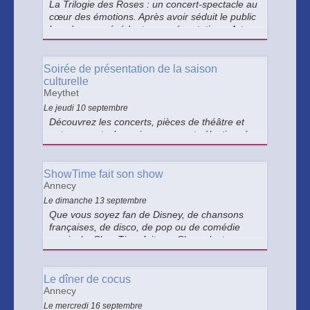
La Trilogie des Roses : un concert-spectacle au
cœur des émotions. Après avoir séduit le public
lors de ses précédentes représentations, Art
Fresca revient à Annecy pour une nouvelle
soirée placée sous le signe de l'émotion, du
partage et de la musique.
Soirée de présentation de la saison
culturelle
Meythet
Le jeudi 10 septembre
Découvrez les concerts, pièces de théâtre et
autres spectacles soigneusement sélectionnés
pour cette nouvelle saison ! Cet événement
marque le début d'une saison riche en
émotions, découvertes artistiques et moments
ShowTime fait son show
de partage.
Annecy
Le dimanche 13 septembre
Que vous soyez fan de Disney, de chansons
françaises, de disco, de pop ou de comédie
musicale, ShowTime fait son Show c’est un
gala réunissant des artistes de divers horizons :
9 chanteurs danseurs, une pianiste live, et
même des numéros de majorettes !
Le dîner de cocus
Annecy
Le mercredi 16 septembre