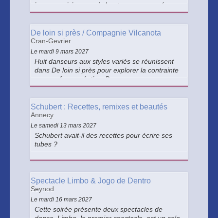
jeune musicienne qui chante accompagnée par
sa guitare. Elle rencontre une étrange créature
mi-lapin, mi-oiseau.
De loin si près / Compagnie Vilcanota
Cran-Gevrier
Le mardi 9 mars 2027
Huit danseurs aux styles variés se réunissent
dans De loin si près pour explorer la contrainte
comme force créative. Dans un espace
immaculé, leurs danses collectives dialoguent
avec une musique mêlant beatbox, lyrique et
traditions.
Schubert : Recettes, remixes et beautés
Annecy
Le samedi 13 mars 2027
Schubert avait-il des recettes pour écrire ses
tubes ?
Spectacle Limbo & Jogo de Dentro
Seynod
Le mardi 16 mars 2027
Cette soirée présente deux spectacles de