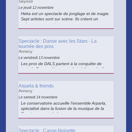
Seynod
Le jeudi 12 novembre
Heka est un spectacle de jonglage et de magie.
Sept artistes sont sur scène. Ils créent un
univers surprenant.
Spectacle : Danse avec les Stars - La
tournée des pros
Annecy
Le vendredi 13 novembre
Les pros de DALS partent à la conquête de
toute la France. Un spectacle inédit, explosif,
interactif qui vous embarque dans leur univers
comme jamais vous ne l’avez vécu.
Arparla & friends
Annecy
Le samedi 14 novembre
Le conservatoire accueille l'ensemble Arparla,
spécialisé dans la fusion de la musique de la
Renaissance et du baroque avec
l'improvisation.
Spectacle : Casse-Noisette