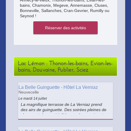
Annecy-le-vieux, Thonon-les-bains, Evian-les-
bains, Chamonix, Megeve, Annemasse, Cluses,
Bonneville, Sallanches, Cran-Gevrier, Rumilly ou
Seynod !
Lac Léman : Thonon-les-bains, Evian-les-
bains, Douvaine, Publier, Sciez
La Belle Guinguette - Hôtel La Verniaz
Neuvecelle
Le mardi 14 juillet
La magnifique terrasse de La Verniaz prend
des airs de guinguette. Des soirées pleines de
charme et de convivialité pour danser, rire et
profiter de l'été, avec orchestre live et
proposition gourmande de notre Chef.