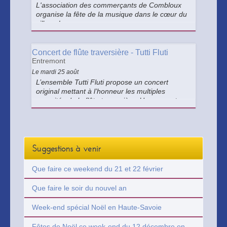
L'association des commerçants de Combloux
organise la fête de la musique dans le cœur du
village !
Concert de flûte traversière - Tutti Fluti
Entremont
Le mardi 25 août
L’ensemble Tutti Fluti propose un concert
original mettant à l’honneur les multiples
sonorités de la flûte traversière. Un moment
musical raffiné, entre répertoire classique, jazz
et chant lyrique.
Suggestions à venir
Que faire ce weekend du 21 et 22 février
Que faire le soir du nouvel an
Week-end spécial Noël en Haute-Savoie
Fêtes de Noël ce week-end du 12 décembre en