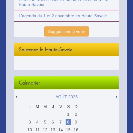
Haute-Savoie
L'agenda du 1 et 2 novembre en Haute-Savoie
Suggestions à venir
Soutenez la Haute-Savoie
Calendrier
AOÛT 2026
L
M
M
J
V
S
D
1
2
3
4
5
6
7
8
9
10
11
12
13
14
15
16