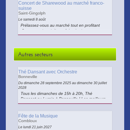
Concert de Sharewood au marché franco-
suisse
Saint-Gingolph
Le samedi 8 août
Prélassez-vous au marché tout en profitant
d'un concert gratuit en plein air et venez
bouger en compagnie du groupe Sharewood !
Autres secteurs
Thé Dansant avec Orchestre
Bonneville
Du dimanche 28 septembre 2025 au dimanche 30 juillet
2028
Tous les dimanches de 15h à 20h, Thé
Dansant au Lumia à Bonneville ! Les meilleurs
orchestres de la Région en live, ambiance
festive et la plus grande piste en parquet de la
région Auvergne–Rhône-Alpes (240 m²).
Fête de la Musique
Combloux
Le lundi 21 juin 2027