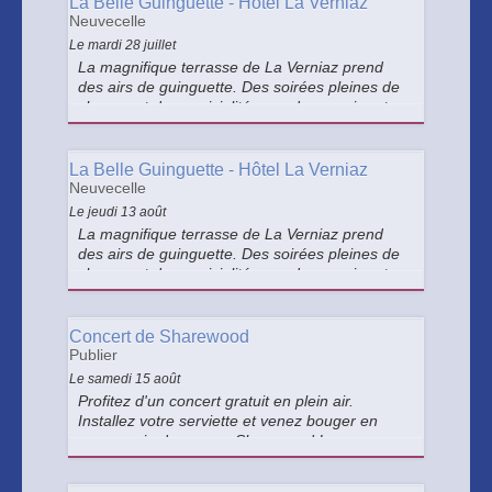
La Belle Guinguette - Hôtel La Verniaz
Neuvecelle
Le mardi 28 juillet
La magnifique terrasse de La Verniaz prend
des airs de guinguette. Des soirées pleines de
charme et de convivialité pour danser, rire et
profiter de l'été, avec orchestre live et
proposition gourmande de notre Chef.
La Belle Guinguette - Hôtel La Verniaz
Neuvecelle
Le jeudi 13 août
La magnifique terrasse de La Verniaz prend
des airs de guinguette. Des soirées pleines de
charme et de convivialité pour danser, rire et
profiter de l'été, avec orchestre live et
proposition gourmande de notre Chef.
Concert de Sharewood
Publier
Le samedi 15 août
Profitez d'un concert gratuit en plein air.
Installez votre serviette et venez bouger en
compagnie du groupe Sharewood !