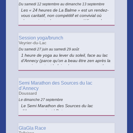
Du samedi 12 septembre au dimanche 13 septembre
Les « 24 heures de La Balme » est un rendez-
vous caritatif, non compétitif et convivial où
chacun vient relever son propre défi, marcher
ou courir, venir seul ou en équipe, se relayer,
partir pour 1h, 3h, 6h ou 24 h.
Session yoga/brunch
Veyrier-du-Lac
Du samedi 27 juin au samedi 29 août
1 heure de yoga au lever du soleil, face au lac
d’Annecy (parce qu’on a beau être zen après la
semaine, autant le faire dans un super spot).
Semi Marathon des Sources du lac
d’Annecy
Doussard
Le dimanche 27 septembre
Le Semi Marathon des Sources du lac
d'Annecy revient ! Retour aux sources pour un
Semi-Marathon convivial et à taille humaine. Le
départ sera donné à Doussard à 10 heures.
Envie de donner un coup de main ? Bénévoles,
GlaGla Race
vous êtes les bienvenus en amont !