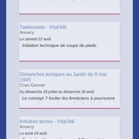
Taekwondo - Vital'été
Annecy
Le samedi 22 août
Initiation technique de coups de pieds.
Dimanches toniques au Jardin du 8 mai
1945
Cran-Gevrier
Du dimanche 26 juillet au dimanche 30 août
Le concept ? Inciter les Annéciens à poursuivre
une pratique sportive pendant la période
estivale grâce à des rendez-vous sportifs
chaque dimanche matin dans les parcs de la
ville. Une occasion conviviale de bouger et de
Initiation tennis - Vital'été
prendre soin de sa santé.
Annecy
Le lundi 24 août