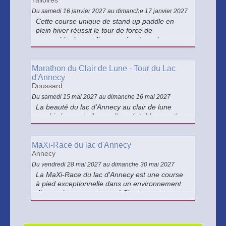
Talloires
Du samedi 16 janvier 2027 au dimanche 17 janvier 2027
Cette course unique de stand up paddle en
plein hiver réussit le tour de force de
rassembler les meilleurs professionnels
mondiaux et les pratiquants loisir de tous
niveaux.
Marathon du Clair de Lune - Tour du Lac
d'Annecy
Doussard
Du samedi 15 mai 2027 au dimanche 16 mai 2027
La beauté du lac d'Annecy au clair de lune
combinée au challenge d'un véritable marathon
: c'est ce que vous offre le Marathon du Clair
de Lune !
MaXi-Race du lac d'Annecy
Annecy
Du vendredi 28 mai 2027 au dimanche 30 mai 2027
La MaXi-Race du lac d'Annecy est une course
à pied exceptionnelle dans un environnement
d’exception en montagne ! C’est avant tout une
aventure sportive et humaine, faite "par des
coureurs, pour des coureurs".