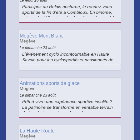
Le jeudi 20 août
Participez au Relais nocturne, le rendez-vous
sportif de la fin d'été à Combloux. En binôme,
relevez le défi autour du plan d'eau biotope à la
lueur de votre lampe frontale, dans une
ambiance conviviale. Buvette et restauration
sur place.
Megève Mont Blanc
Megève
Le dimanche 23 août
L'événement cyclo incontournable en Haute
Savoie pour les cyclosportifs et passionnés de
montagne ! Un départ unique mais 3 distances
au choix : 80, 105 et 140 km !
Animations sports de glace
Megève
Le dimanche 23 août
Prêt à vivre une expérience sportive insolite ?
La patinoire se transforme en véritable terrain
de jeux le temps de quelques heures :
badminton sur glace - Hockey sur glace et
Curling
La Haute Route
Megève