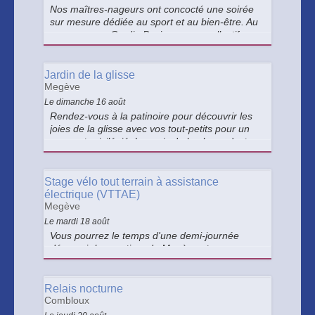
Nos maîtres-nageurs ont concocté une soirée
sur mesure dédiée au sport et au bien-être. Au
programme : Cardio Boxing, cours collectif
d'Aquazen, suivi d'une détente en accès libre à
la balnéoforme. Rejoignez-nous pour une
soirée dynamique et relaxante !
Jardin de la glisse
Megève
Le dimanche 16 août
Rendez-vous à la patinoire pour découvrir les
joies de la glisse avec vos tout-petits pour un
moment privilégié. Les rois de la glace, c'est
eux ! Patinoire réservée aux enfants de moins
de 10 ans accompagnés d'un adulte.
Stage vélo tout terrain à assistance
électrique (VTTAE)
Megève
Le mardi 18 août
Vous pourrez le temps d'une demi-journée
découvrir les sentiers de Megève et ses
environs en VTT à assistance électrique et à
votre niveau !
Relais nocturne
Combloux