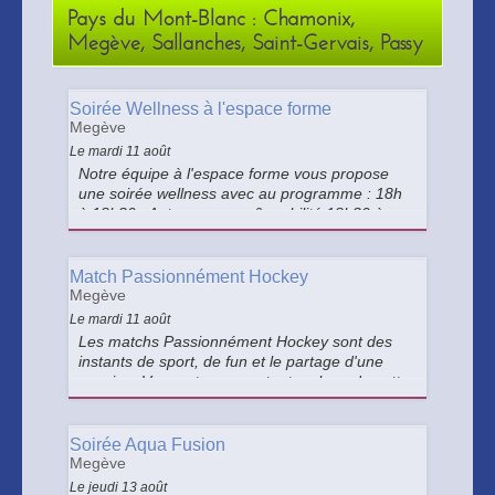
Pays du Mont-Blanc : Chamonix,
Megève, Sallanches, Saint-Gervais, Passy
Soirée Wellness à l'espace forme
Megève
Le mardi 11 août
Notre équipe à l'espace forme vous propose
une soirée wellness avec au programme : 18h
à 18h30 : Auto massage & mobilité 18h30 à
19h15 : Pilates 19h30 à 20h30 : Yoga énergie
de l’été
Match Passionnément Hockey
Megève
Le mardi 11 août
Les matchs Passionnément Hockey sont des
instants de sport, de fun et le partage d'une
passion. Vous retrouverez tout au long de cette
soirée des animations, des jeux avec de super
lots, une buvette et de quoi se restaurer. Venez
faire du bruit !
Soirée Aqua Fusion
Megève
Le jeudi 13 août