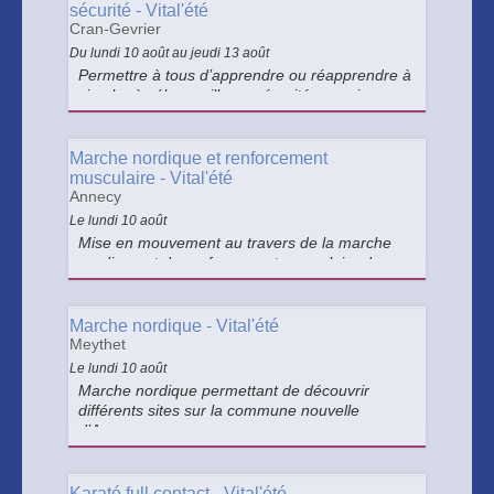
sécurité - Vital'été
Cran-Gevrier
Du lundi 10 août au jeudi 13 août
Permettre à tous d’apprendre ou réapprendre à
circuler à vélo en ville en sécurité : savoir
pédaler (équilibre, trajectoire, freinage) et
savoir circuler en ville.
Marche nordique et renforcement
musculaire - Vital'été
Annecy
Le lundi 10 août
Mise en mouvement au travers de la marche
nordique et du renforcement musculaire doux.
Marche nordique - Vital'été
Meythet
Le lundi 10 août
Marche nordique permettant de découvrir
différents sites sur la commune nouvelle
d’Annecy.
Karaté full contact - Vital'été