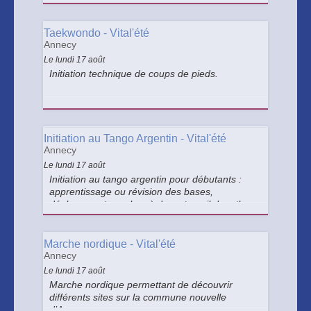
Taekwondo - Vital'été
Annecy
Le lundi 17 août
Initiation technique de coups de pieds.
Initiation au Tango Argentin - Vital'été
Annecy
Le lundi 17 août
Initiation au tango argentin pour débutants :
apprentissage ou révision des bases,
déplacements seul ou à deux, travail du rythme
et découverte des mouvements fondamentaux
sur les trois styles du tango argentin : tango,
valse et milonga.
Marche nordique - Vital'été
Annecy
Le lundi 17 août
Marche nordique permettant de découvrir
différents sites sur la commune nouvelle
d’Annecy.