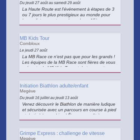
Du jeudi 27 août au samedi 29 août
La Haute Route est l'événement à étapes de 3
ou 7 jours le plus prestigieux au monde pour
les cyclistes amateurs. Lors de sa 15ème
édition, Megève sera ville étape.
MB Kids Tour
Combloux
Le jeudi 27 août
La MB Race ce n'est pas que pour les grands !
Les équipes de la MB Race sont fières de vous
présenter le MB Kids Tour et de transmettre
aux plus jeunes leur passion pour le VTT !
Initiation Biathlon adulte/enfant
Megève
Du jeudi 16 juillet au jeudi 13 août
Venez découvrir le Biathlon de manière ludique
et sécurisée avec un parcours en course à pied
et du tir à la carabine ! Êtes vous prêt à
atteindre la cible ? Attention aux tours de
pénalité. Rendez-vous au terrain de foot des
Veriaz
Grimpe Express : challenge de vitesse
Megève