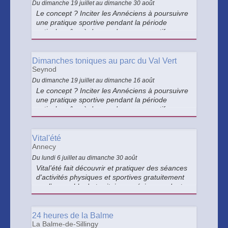
Du dimanche 19 juillet au dimanche 30 août
Le concept ? Inciter les Annéciens à poursuivre
une pratique sportive pendant la période
estivale grâce à des rendez-vous sportifs
chaque dimanche matin dans les parcs de la
ville. Une occasion conviviale de bouger et de
prendre soin de sa santé.
Dimanches toniques au parc du Val Vert
Seynod
Du dimanche 19 juillet au dimanche 16 août
Le concept ? Inciter les Annéciens à poursuivre
une pratique sportive pendant la période
estivale grâce à des rendez-vous sportifs
chaque dimanche matin dans les parcs de la
ville. Une occasion conviviale de bouger et de
prendre soin de sa santé.
Vital'été
Annecy
Du lundi 6 juillet au dimanche 30 août
Vital’été fait découvrir et pratiquer des séances
d'activités physiques et sportives gratuitement
sur l’ensemble du territoire annécien pendant
l’été. Rendez-vous à partir du 6 juillet 2026
pour une nouvelle saison !
24 heures de la Balme
La Balme-de-Sillingy