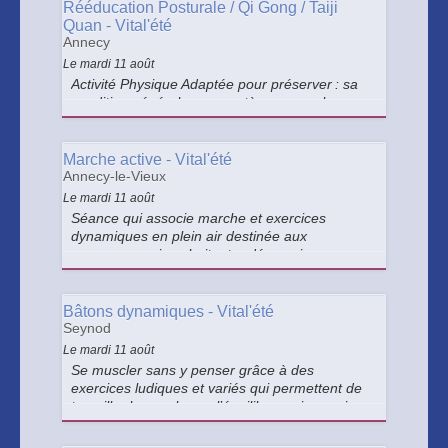
Rééducation Posturale / Qi Gong / Taiji
Quan - Vital'été
Annecy
Le mardi 11 août
Activité Physique Adaptée pour préserver : sa
condition générale, son système musculo-
squelettique, ses fonctions cognitives et
bénéficier d’intérêts psycho-sociaux.
Marche active - Vital'été
Annecy-le-Vieux
Le mardi 11 août
Séance qui associe marche et exercices
dynamiques en plein air destinée aux
personnes qui souhaitent redécouvrir,
améliorer, mieux entretenir et progresser dans
leurs capacités physiques.
Bâtons dynamiques - Vital'été
Seynod
Le mardi 11 août
Se muscler sans y penser grâce à des
exercices ludiques et variés qui permettent de
travailler la souplesse, l’équilibre mais aussi
l’endurance.