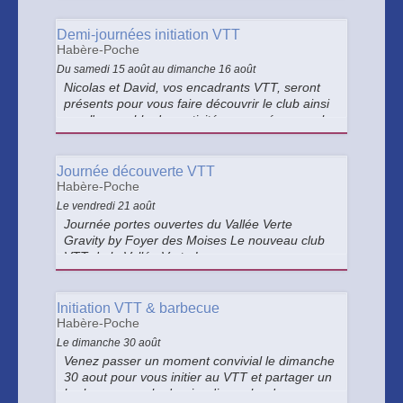
plus grand événement de l’histoire du cyclisme
et du para cyclisme .
Demi-journées initiation VTT
Habère-Poche
Du samedi 15 août au dimanche 16 août
Nicolas et David, vos encadrants VTT, seront
présents pour vous faire découvrir le club ainsi
que l'ensemble des activités proposées pour la
saison 2026-2027.
Journée découverte VTT
Habère-Poche
Le vendredi 21 août
Journée portes ouvertes du Vallée Verte
Gravity by Foyer des Moises Le nouveau club
VTT de la Vallée Verte !
Initiation VTT & barbecue
Habère-Poche
Le dimanche 30 août
Venez passer un moment convivial le dimanche
30 aout pour vous initier au VTT et partager un
barbecue pour le dernier dimanche des