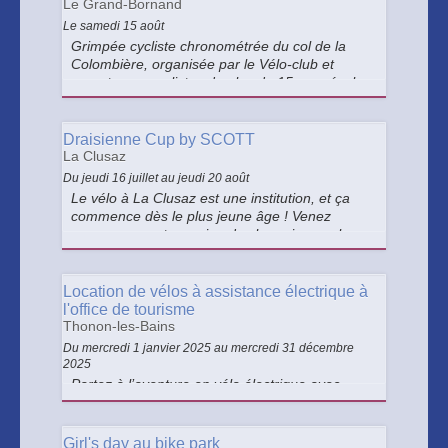
Le Grand-Bornand
Le samedi 15 août
Grimpée cycliste chronométrée du col de la
Colombière, organisée par le Vélo-club et
ouverte aux cyclistes de plus de 15 ans révolu.
12km, 660m de dénivelé (5,9 %).
Draisienne Cup by SCOTT
La Clusaz
Du jeudi 16 juillet au jeudi 20 août
Le vélo à La Clusaz est une institution, et ça
commence dès le plus jeune âge ! Venez
encourager votre graine de champion sur la
course de draisienne. Inscription à l'office du
tourisme ou en ligne.
Location de vélos à assistance électrique à
l'office de tourisme
Thonon-les-Bains
Du mercredi 1 janvier 2025 au mercredi 31 décembre
2025
Partez à l’aventure en vélo électrique avec
l’Office de Tourisme !
Girl's day au bike park