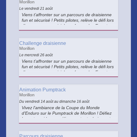
Morillon
Le vendredi 21 août
Viens t’affronter sur un parcours de draisienne
fun et sécurisé ! Petits pilotes, relève le défi lors
d’une course conviviale au forum des Esserts,
dans une ambiance festive et familiale. Petits
lots à gagner pour tous les participants !
Challenge draisienne
Morillon
Le mercredi 26 août
Viens t’affronter sur un parcours de draisienne
fun et sécurisé ! Petits pilotes, relève le défi lors
d’une course conviviale au forum des Esserts,
dans une ambiance festive et familiale. Petits
lots à gagner pour tous les participants !
Animation Pumptrack
Morillon
Du vendredi 14 août au dimanche 16 août
Vivez l'ambiance de la Coupe du Monde
d'Enduro sur le Pumptrack de Morillon ! Défiez
les autres riders, améliorez votre technique et
repoussez vos limites avec les conseils d'un
moniteur diplômé. Une animation ouverte à
tous les niveaux.
Parcours draisienne