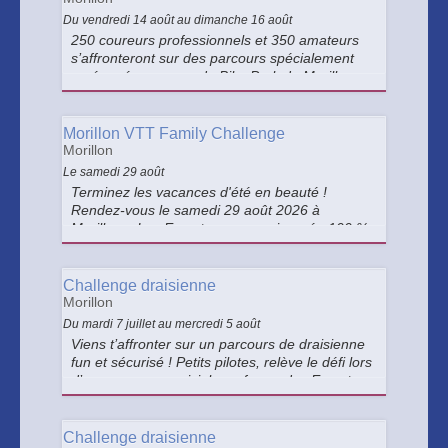
Du vendredi 14 août au dimanche 16 août
250 coureurs professionnels et 350 amateurs
s’affronteront sur des parcours spécialement
aménagés au cœur du Bike Park de Morillon,
ainsi que sur des tracés exceptionnels
traversant les charmants villages de La Rivière-
Enverse et Samoëns.
Morillon VTT Family Challenge
Morillon
Le samedi 29 août
Terminez les vacances d'été en beauté !
Rendez-vous le samedi 29 août 2026 à
Morillon – Les Esserts pour une journée 100 %
famille, placée sous le signe du VTT, du jeu et
de la convivialité !
Challenge draisienne
Morillon
Du mardi 7 juillet au mercredi 5 août
Viens t’affronter sur un parcours de draisienne
fun et sécurisé ! Petits pilotes, relève le défi lors
d’une course conviviale au forum des Esserts,
dans une ambiance festive et familiale. Petits
lots à gagner pour tous les participants !
Challenge draisienne