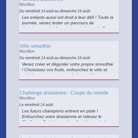
Morillon
Du vendredi 14 août au dimanche 16 août
Les enfants aussi ont droit à leur défi ! Toute la
journée, venez tester un parcours de
draisienne spécialement imaginé pour la Coupe
du Monde d'Enduro. Une animation pour
permettre aux jeunes riders de vivre, eux aussi,
l'ambiance de la compétition
Vélo smoothie
Morillon
Du vendredi 14 août au dimanche 16 août
Venez créer et déguster votre propre smoothie
! Choisissez vos fruits, enfourchez le vélo et
pédalez pour mixer votre boisson. Une
animation ludique, gourmande et 100 %
vitaminée à partager en famille !
Challenge draisienne - Coupe du monde
Morillon
Le vendredi 14 août
Les futurs champions entrent en piste !
Enfourchez votre draisienne et relevez le
Challenge Draisienne dans l'ambiance de la
Coupe du Monde d'Enduro. Un parcours fun,
des défis et des lots à remporter attendent les