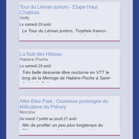
Tour du Léman juniors - Etape Haut
Chablais
Vailly
Le samedi 29 août
Le Tour du Léman juniors, Trophée franco-
suisse de cyclisme, est organisé pour les
jeunes licenciés de 17 et 18 ans. Nouveauté
2026 : épreuve féminine U19/U23
La Nuit des Hiboux
Habère-Poche
Le samedi 29 août
Très belle descente libre nocturne en VTT le
long de la Menoge de Habère-Poche à Saint-
André de Boëge .
After Bike Park : Ouverture prolongée du
télécabine du Pléney
Morzine
Du mardi 7 juillet au jeudi 27 août
Afin de profiter un peu plus longtemps du
Pléney, que ce soit à pied ou en vtt, le
télécabine reste ouvert jusqu'à 19h tous les