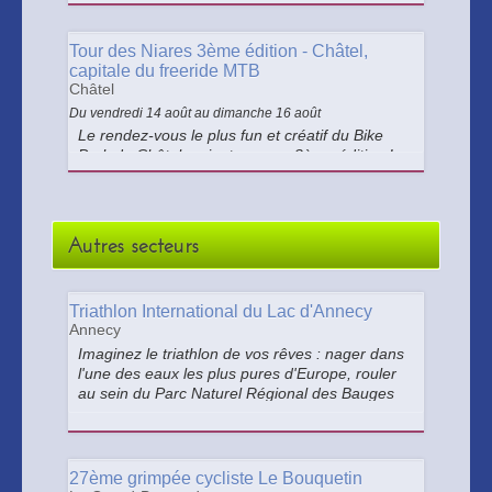
vacances
Tour des Niares 3ème édition - Châtel,
capitale du freeride MTB
Châtel
Du vendredi 14 août au dimanche 16 août
Le rendez-vous le plus fun et créatif du Bike
Park de Châtel revient pour sa 3ème édition !
Le Tour des Niares mélange ride engagé,
lignes inédites et ambiance survoltée.
Autres secteurs
Triathlon International du Lac d'Annecy
Annecy
Imaginez le triathlon de vos rêves : nager dans
l'une des eaux les plus pures d'Europe, rouler
au sein du Parc Naturel Régional des Bauges
avec une vue magnifique sur le lac et courir en
plein coeur d'Annecy entre L'Impérial Palace et
le Pont des Amours..
27ème grimpée cycliste Le Bouquetin