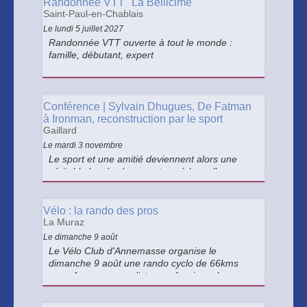
Randonnée VTT "La Bellicime"
Saint-Paul-en-Chablais
Le lundi 5 juillet 2027
Randonnée VTT ouverte à tout le monde :
famille, débutant, expert
Conférence | Sylvain Dhugues, De Fatman
à Ironman, reconstruction par le sport
Gaillard
Le mardi 3 novembre
Le sport et une amitié deviennent alors une
véritable bouée de sauvetage à laquelle se
raccrocher.
Vélo : la rando des pros
La Muraz
Le dimanche 9 août
Le Vélo Club d'Annemasse organise le
dimanche 9 août une rando cyclo de 66kms
avec 4 coureurs cyclistes professionnels :
Jacques MICHAUD, Frédéric BRUN, Aurélien et
Valentin PARET-PEINTRE