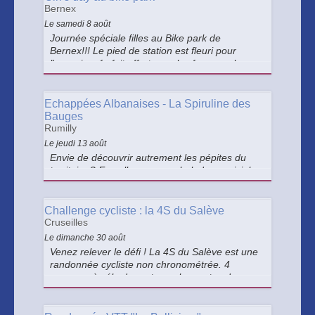
Bernex
Le samedi 8 août
Journée spéciale filles au Bike park de
Bernex!!! Le pied de station est fleuri pour
l'occasion, forfait offert pour les femmes, le
petit déjeuner, bracelet collector. Musique,
bonne ambiance, une roue de la fortune pour
tenter de gagner des goodies
Echappées Albanaises - La Spiruline des
Bauges
Rumilly
Le jeudi 13 août
Envie de découvrir autrement les pépites du
territoire ? En selle pour une balade conviviale
à vélo, entre chemins paisibles et rencontres
passionnantes.
Challenge cycliste : la 4S du Salève
Cruseilles
Le dimanche 30 août
Venez relever le défi ! La 4S du Salève est une
randonnée cycliste non chronométrée. 4
parcours à vélo de route sur les routes du
Salève Distances : de 36 à 116 km - Dénivelés
+ : de 730 à 3 265 m