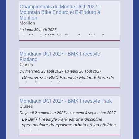
propre vitesse et effectuer une boucle
complète.
Championnats du Monde UCI 2027 –
Mountain Bike Enduro et E-Enduro à
Morillon
Morillon
Le lundi 30 août 2027
Le 30 août 2027, Morillon – Grand Massif
accueille les Championnats du Monde UCI de
Mountain Bike Enduro et E-Enduro, deux
épreuves spectaculaires disputées sur des
Mondiaux UCI 2027 - BMX Freestyle
spéciales chronométrées au cœur des
Flatland
Montagnes du Giffre.
Cluses
Du mercredi 25 août 2027 au jeudi 26 août 2027
Découvrez le BMX Freestyle Flatland! Sorte de
« breakdance à vélo » exécuté sur surface
plane, cette discipline spectaculaire combine
équilibre, figures acrobatiques et créativité. Un
show saisissant alliant sport, style et expression
Mondiaux UCI 2027 - BMX Freestyle Park
artistique.
Cluses
Du jeudi 2 septembre 2027 au samedi 4 septembre 2027
Le BMX Freestyle Park est une discipline
spectaculaire du cyclisme urbain où les athlètes
évoluent sur un parcours composé de rampes,
courbes et modules variés. Rapide, créatif et