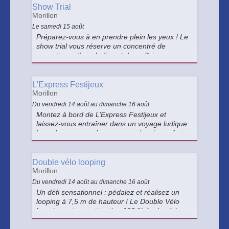
: un spectacle époustouflant !
Show Trial
Morillon
Le samedi 15 août
Préparez-vous à en prendre plein les yeux ! Le
show trial vous réserve un concentré de
sensations, d'acrobaties et de maîtrise
technique. Franchissements spectaculaires,
équilibre impressionnant et figures audacieuses
: un spectacle époustouflant !
L'Express Festijeux
Morillon
Du vendredi 14 août au dimanche 16 août
Montez à bord de L’Express Festijeux et
laissez-vous entraîner dans un voyage ludique
hors du commun. Aux commandes, les enfants
deviennent de véritables conducteurs et
propulsent le train grâce à la force de leurs
jambes !
Double vélo looping
Morillon
Du vendredi 14 août au dimanche 16 août
Un défi sensationnel : pédalez et réalisez un
looping à 7,5 m de hauteur ! Le Double Vélo
Looping est une attraction 100 % écolo où les
participants doivent pédaler pour générer leur