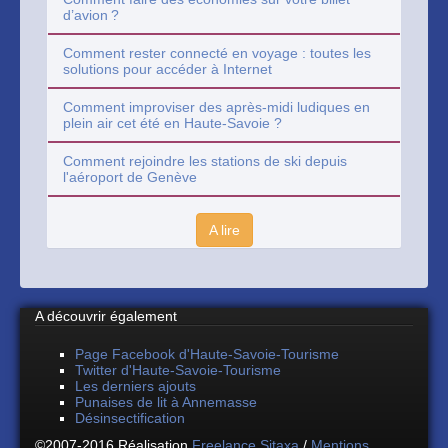
d’avion ?
Comment rester connecté en voyage : toutes les
solutions pour accéder à Internet
Comment improviser des après-midi ludiques en
plein air cet été en Haute-Savoie ?
Comment rejoindre les stations de ski depuis
l'aéroport de Genève
A lire
A découvrir également
Page Facebook d'Haute-Savoie-Tourisme
Twitter d'Haute-Savoie-Tourisme
Les derniers ajouts
Punaises de lit à Annemasse
Désinsectification
©2007-2016 Réalisation
Freelance Sitaxa
/
Mentions