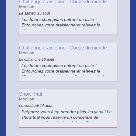
jeunes pilotes !
Challenge draisienne - Coupe du monde
Morillon
Le samedi 15 août
Les futurs champions entrent en piste !
Enfourchez votre draisienne et relevez le
Challenge Draisienne dans l'ambiance de la
Coupe du Monde d'Enduro. Un parcours fun,
des défis et des lots à remporter attendent les
jeunes pilotes !
Challenge draisienne - Coupe du monde
Morillon
Le dimanche 16 août
Les futurs champions entrent en piste !
Enfourchez votre draisienne et relevez le
Challenge Draisienne dans l'ambiance de la
Coupe du Monde d'Enduro. Un parcours fun,
des défis et des lots à remporter attendent les
jeunes pilotes !
Show Trial
Morillon
Le vendredi 14 août
Préparez-vous à en prendre plein les yeux ! Le
show trial vous réserve un concentré de
sensations, d'acrobaties et de maîtrise
technique. Franchissements spectaculaires,
équilibre impressionnant et figures audacieuses