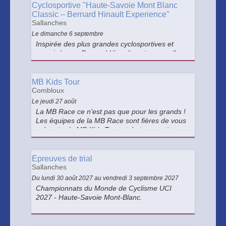
Cyclosportive "Haute-Savoie Mont Blanc
Classic – Bernard Hinault Experience"
Sallanches
Le dimanche 6 septembre
Inspirée des plus grandes cyclosportives et
parrainée par Bernard Hinault, cette nouvelle
épreuve de haut niveau, au départ de
Sallanches, propose une expérience sportive
de haut niveau ouverte à tous, mêlant
MB Kids Tour
performance et découverte du territoire.
Combloux
Le jeudi 27 août
La MB Race ce n'est pas que pour les grands !
Les équipes de la MB Race sont fières de vous
présenter le MB Kids Tour et de transmettre
aux plus jeunes leur passion pour le VTT !
Épreuves de trial
Sallanches
Du lundi 30 août 2027 au vendredi 3 septembre 2027
Championnats du Monde de Cyclisme UCI
2027 - Haute-Savoie Mont-Blanc.