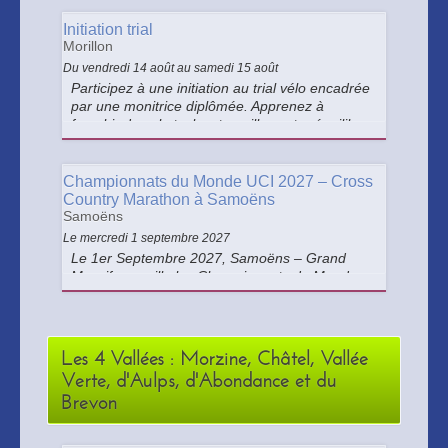
visuellement explosif, il allie aptitudes
athlétiques et style personnel.
Initiation trial
Morillon
Du vendredi 14 août au samedi 15 août
Participez à une initiation au trial vélo encadrée
par une monitrice diplômée. Apprenez à
franchir des obstacles, travaillez votre équilibre
et découvrez les techniques de pilotage dans
une ambiance ludique. Accessible dès les
premiers coups de pédale
Championnats du Monde UCI 2027 – Cross
Country Marathon à Samoëns
Samoëns
Le mercredi 1 septembre 2027
Le 1er Septembre 2027, Samoëns – Grand
Massif accueille les Championnats du Monde
UCI de Cross Country Marathon, une épreuve
chronométrée spectaculaire disputée au cœur
des Montagnes du Giffre.
Les 4 Vallées : Morzine, Châtel, Vallée
Verte, d'Aulps, d'Abondance et du
Brevon