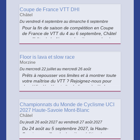
mardis et jeudis.
Coupe de France VTT DHI
Châtel
Du vendredi 4 septembre au dimanche 6 septembre
Pour la fin de saison de compétition en Coupe
de France de VTT du 4 au 6 septembre, Châtel
sera l’hôte de la 4ème et dernière manche de
la Coupe de France MTB – DHI UCI CLASSE 1.
Floor is lava et slow race
Morzine
Du mercredi 22 juillet au mercredi 26 août
Prêts à repousser vos limites et à montrer toute
votre maîtrise du VTT ? Rejoignez-nous pour
des défis décalés et ultra ludiques à vélo !
Championnats du Monde de Cyclisme UCI
2027 Haute-Savoie Mont-Blanc
Châtel
Du jeudi 26 août 2027 au vendredi 27 août 2027
Du 24 août au 5 septembre 2027, la Haute-
Savoie accueillera la deuxième édition des
Championnats du Monde de Cyclisme UCI, le