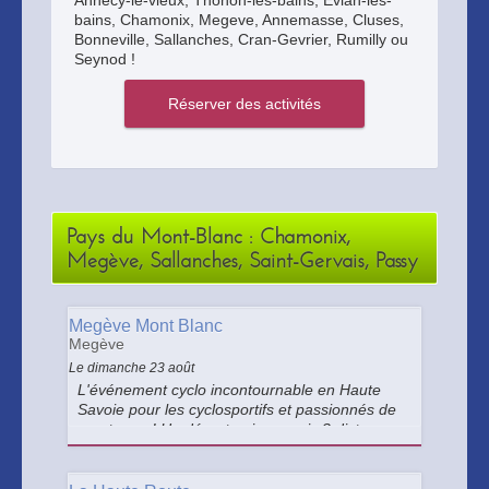
Annecy-le-vieux, Thonon-les-bains, Evian-les-
bains, Chamonix, Megeve, Annemasse, Cluses,
Bonneville, Sallanches, Cran-Gevrier, Rumilly ou
Seynod !
Pays du Mont-Blanc : Chamonix,
Megève, Sallanches, Saint-Gervais, Passy
Megève Mont Blanc
Megève
Le dimanche 23 août
L'événement cyclo incontournable en Haute
Savoie pour les cyclosportifs et passionnés de
montagne ! Un départ unique mais 3 distances
au choix : 80, 105 et 140 km !