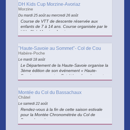
DH Kids Cup Morzine-Avoriaz
Morzine
Du mardi 25 août au mercredi 26 août
Course de VTT de descente ​réservée aux
enfants de 7 à 14 ans. Course organisée par le
Vélo Club Morzine-Avoriaz
"Haute-Savoie au Sommet"- Col de Cou
Habère-Poche
Le mardi 18 août
Le Département de la Haute-Savoie organise la
3ème édition de son événement « Haute-
Savoie au sommet ». Cet été, enfourchez votre
vélo et grimpez un col mythique en toute
liberté, sur des routes réservées aux cyclistes.
Montée du Col du Bassachaux
Châtel
Le samedi 22 août
Rendez-vous à la fin de cette saison estivale
pour la Montée Chronométrée du Col de
Bassachaux !