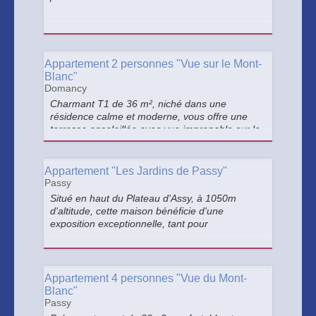
Appartement 2 personnes "Vue sur le Mont-
Blanc"
Domancy
Charmant T1 de 36 m², niché dans une
résidence calme et moderne, vous offre une
terrasse ensoleillée avec vue imprenable sur le
Mont Blanc. Idéal pour une évasion romantique
ou une retraite paisible en solo au cœur des
Alpes.
Appartement "Les Jardins de Passy"
Passy
Situé en haut du Plateau d'Assy, à 1050m
d'altitude, cette maison bénéficie d'une
exposition exceptionnelle, tant pour
l'ensoleillement que sa vue imprenable sur
l'ensemble du massif du Mont Blanc. Maison
familiale de 3 pièces sur 1 niveau.
Appartement 4 personnes "Vue du Mont-
Blanc"
Passy