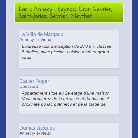
Lac d'Annecy : Seynod, Cran-Gevrier,
Saint-Jorioz, Sévrier, Meythet
La Villa de Margaux
Annecy-le-Vieux
Luxueuse villa d’exception de 270 m², classée
5 étoiles, avec piscine, cuisine d'été et grand
jardin.
Cartier Roger
Doussard
Appartement situé au 2e étage d'une maison.
Vous profiterez de la terrasse et du balcon. A
proximité du lac d'Annecy et de la plage de
Doussard, des commerces et d'une multitude
d'activités (voie verte, station été/hiver,
montagnes) et de sites à visiter.
Dumas Jacques
Annecy-le-Vieux