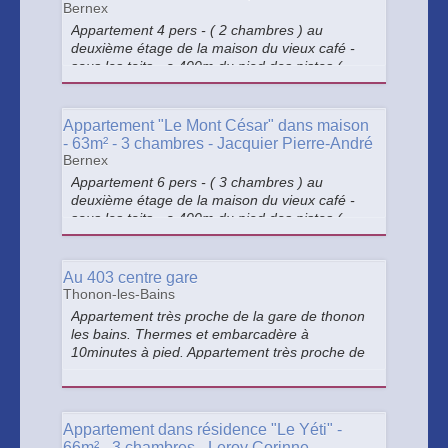
Bernex
Appartement 4 pers - ( 2 chambres ) au
deuxième étage de la maison du vieux café -
sous les toits - a 400m du pied des pistes (
station ) et 500m du centre du village
Appartement "Le Mont César" dans maison
- 63m² - 3 chambres - Jacquier Pierre-André
Bernex
Appartement 6 pers - ( 3 chambres ) au
deuxième étage de la maison du vieux café -
sous les toits - a 400m du pied des pistes (
station ) et 500m du centre du village
Au 403 centre gare
Thonon-les-Bains
Appartement très proche de la gare de thonon
les bains. Thermes et embarcadère à
10minutes à pied. Appartement très proche de
la Place des arts et du centre piéton. 1
chambre 1 salon/cuisine 1 grand balcon 1 SDB
1 WC 1 place parking souterrain
Appartement dans résidence "Le Yéti" -
66m² - 3 chambres - Leroy Corinne