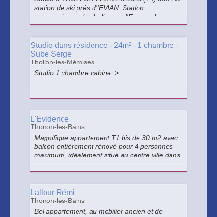
station de ski prés d''EVIAN. Station
panoramique, plus belle vue d'Europe, le
balcon du Léman. 10 km d'Evian. >
Studio dans résidence - 24m² - 1 chambre -
Sube Serge
Thollon-les-Mémises
Studio 1 chambre cabine. >
L'Évidence
Thonon-les-Bains
Magnifique appartement T1 bis de 30 m2 avec
balcon entièrement rénové pour 4 personnes
maximum, idéalement situé au centre ville dans
la plus vieille rue de Thonon-les-Bains, à 7 min
à pied du lac Léman, 5 min à pied de la gare
SNCF et routière.
Lallour Rémi
Thonon-les-Bains
Bel appartement, au mobilier ancien et de