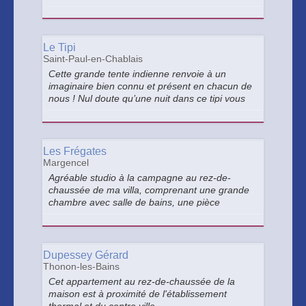
une nuit hors du commun.
Le Tipi
Saint-Paul-en-Chablais
Cette grande tente indienne renvoie à un
imaginaire bien connu et présent en chacun de
nous ! Nul doute qu’une nuit dans ce tipi vous
transportera dans un rêve éveillé où vous
pourrez expérimenter la vie nomade le temps
d’une soirée.
Les Frégates
Margencel
Agréable studio à la campagne au rez-de-
chaussée de ma villa, comprenant une grande
chambre avec salle de bains, une pièce
contiguë avec cuisine équipée. Accès à la
buanderie. Entrée indépendante par une
terrasse de 70m2 avec barbecue, piscine
chauffée.
Dupessey Gérard
Thonon-les-Bains
Cet appartement au rez-de-chaussée de la
maison est à proximité de l'établissement