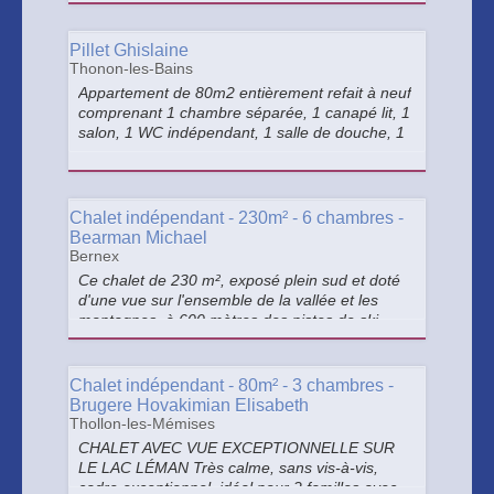
Pillet Ghislaine
Thonon-les-Bains
Appartement de 80m2 entièrement refait à neuf
comprenant 1 chambre séparée, 1 canapé lit, 1
salon, 1 WC indépendant, 1 salle de douche, 1
cuisine(équipée) avec coin repas vu lac,
parking privé et fermé, jardin, wifi, linge de lit et
de toilette fourni.
Chalet indépendant - 230m² - 6 chambres -
Bearman Michael
Bernex
Ce chalet de 230 m², exposé plein sud et doté
d'une vue sur l'ensemble de la vallée et les
montagnes, à 600 mètres des pistes de ski,
peut accueillir jusqu'à 18 personnes, tout en
vous offrant espace et confort. >
Chalet indépendant - 80m² - 3 chambres -
Brugere Hovakimian Elisabeth
Thollon-les-Mémises
CHALET AVEC VUE EXCEPTIONNELLE SUR
LE LAC LÉMAN Très calme, sans vis-à-vis,
cadre exceptionnel, idéal pour 2 familles avec