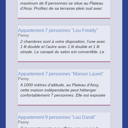
maximum de 8 personnes se situe au Plateau
d'Assy. Profitez de sa terrasse plein sud avec
vue sur le Mont-Blanc.
Appartement 7 personnes "Lou Freddy"
Passy
2 chambres sont à votre disposition, l’une avec
1 lit double et l’autre avec 1 lit double et 1 lit
simple. Le canapé du salon est convertible. Le
balcon vous offrira une magnifique vue sur le
Mont-Blanc et sur les montagnes alentours.
Appartement 7 personnes "Maison Lauret"
Passy
A 1000 mètres d'altitude, au Plateau d'Assy,
cette maison indépendante peut héberger
confortablement 7 personnes. Elle est exposée
plein sud avec une grande terrasse et une vue
imprenable sur le Mont-Blanc.
Appartement 9 personnes "Lou Dandi"
Passy