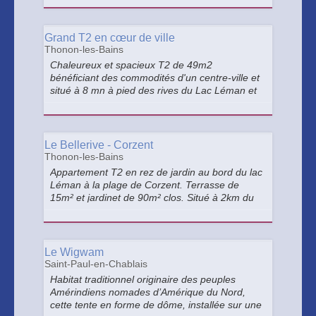
enfants, loué pour 9 personnes maximum. >
Grand T2 en cœur de ville
Thonon-les-Bains
Chaleureux et spacieux T2 de 49m2
bénéficiant des commodités d'un centre-ville et
situé à 8 mn à pied des rives du Lac Léman et
à 30 mn en voiture des premières stations de
ski.
Le Bellerive - Corzent
Thonon-les-Bains
Appartement T2 en rez de jardin au bord du lac
Léman à la plage de Corzent. Terrasse de
15m² et jardinet de 90m² clos. Situé à 2km du
centre ville, du port et des thermes. Piste
cyclable à proximité et arrêt de bus à 100m.
Le Wigwam
Saint-Paul-en-Chablais
Habitat traditionnel originaire des peuples
Amérindiens nomades d’Amérique du Nord,
cette tente en forme de dôme, installée sur une