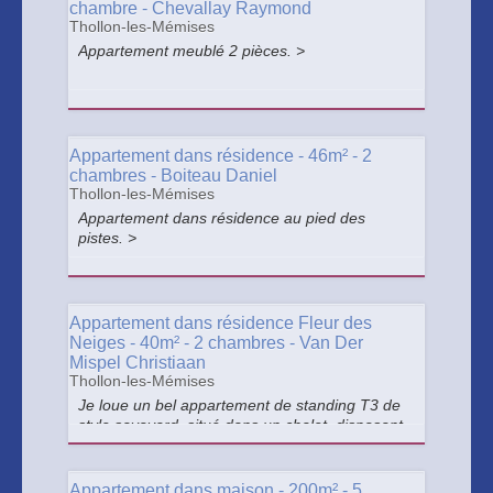
chambre - Chevallay Raymond
Thollon-les-Mémises
Appartement meublé 2 pièces. >
Appartement dans résidence - 46m² - 2
chambres - Boiteau Daniel
Thollon-les-Mémises
Appartement dans résidence au pied des
pistes. >
Appartement dans résidence Fleur des
Neiges - 40m² - 2 chambres - Van Der
Mispel Christiaan
Thollon-les-Mémises
Je loue un bel appartement de standing T3 de
style savoyard, situé dans un chalet, disposant
de 3 balcons de 12m² donnant sur le Lac
Léman et la montagne toute proche. >
Appartement dans maison - 200m² - 5