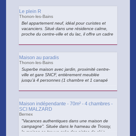
Le plein R
Thonon-les-Bains
Bel appartement neuf, idéal pour curistes et
vacanciers. Situé dans une résidence calme,
proche du centre-ville et du lac, il offre un cadre
agréable et pratique pour un séjour réussi.
Maison au paradis
Thonon-les-Bains
Superbe maison avec jardin, proximité centre-
ville et gare SNCF, entièrement meublée
jusqu'à 4 personnes (1 chambre et 1 canapé
lit) : cuisine équipée, lave linge et lave vaisselle,
climatisation, TV, Wifi gratuit, salon de jardin, ...
Maison indépendante - 70m² - 4 chambres -
SCI MALZARD
Bernex
"Vacances authentiques dans une maison de
campagne". Située dans le hameau de Trossy,
la maison se trouve près des pistes de ski >