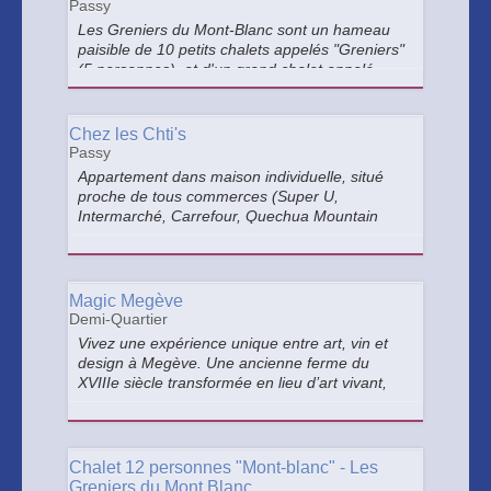
Passy
Les Greniers du Mont-Blanc sont un hameau
paisible de 10 petits chalets appelés "Greniers"
(5 personnes), et d'un grand chalet appelé
"Mont-Blanc" (12 personnes) Construit
entièrement en bois, vous profiterez d’un
intérieur chaleureux et plein de charme.
Chez les Chti's
Passy
Appartement dans maison individuelle, situé
proche de tous commerces (Super U,
Intermarché, Carrefour, Quechua Mountain
Store).
Magic Megève
Demi-Quartier
Vivez une expérience unique entre art, vin et
design à Megève. Une ancienne ferme du
XVIIIe siècle transformée en lieu d’art vivant,
avec 10 suites conçues par des artistes
renommés, pour un séjour magique et immersif
et des événements sublimes.
Chalet 12 personnes "Mont-blanc" - Les
Greniers du Mont Blanc