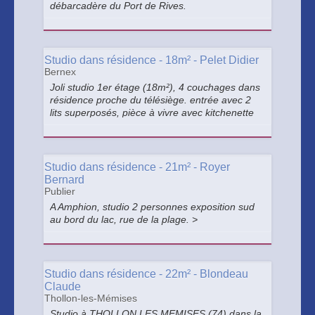
débarcadère du Port de Rives.
Studio dans résidence - 18m² - Pelet Didier
Bernex
Joli studio 1er étage (18m²), 4 couchages dans
résidence proche du télésiège. entrée avec 2
lits superposés, pièce à vivre avec kitchenette
et BZ, salle de bains, wc, balcon vue sur la
Dent d'Oche. >
Studio dans résidence - 21m² - Royer
Bernard
Publier
A Amphion, studio 2 personnes exposition sud
au bord du lac, rue de la plage. >
Studio dans résidence - 22m² - Blondeau
Claude
Thollon-les-Mémises
Studio à THOLLON LES MEMISES (74) dans la