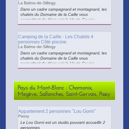
La Balme-de-Sillingy
Dans un cadre campagnard et montagnard, les
chalets du Domaine de la Caille vous
permettent de découvrir la Haute-Savoie.
Charmants chalets en bois pour un séjour dans
le calme et la convivialité. 2 chalets de 2
personnes et 11 chalets de 4 personnes.
Camping de la Caille - Les Chalets 4
personnes Côté piscine
La Balme-de-Sillingy
Dans un cadre campagnard et montagnard, les
chalets du Domaine de la Caille vous
permettent de découvrir la Haute-Savoie.
Charmants chalets en bois pour un séjour dans
le calme et la convivialité. 2 chalets de 2
personnes et 11 chalets de 4 personnes.
Pays du Mont-Blanc : Chamonix,
Megève, Sallanches, Saint-Gervais, Passy
Appartement 2 personnes "Lou Gorni"
Passy
Le Lou Gorni est un studio pouvant accueillir 2
personnes.