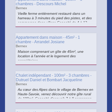
chambres - Descours Michel
Bernex
Vieille ferme entièrement restauré dans un
hameau à 3 minutes du pied des pistes, et des
commerces dans village.Capacité de 4 à 12
personnes Vaste espace, tout confort, maison
de famille équipée pour accueillir des familles.
>
Appartement dans maison - 45m² - 1
chambre - Arrandel Josiane
Bernex
Maison comprenant un gîte de 45m², une
location à l'année et le logement des
propriétaires.
Chalet indépendant - 100m² - 3 chambres -
Dutruel Daniel et Bombart Jacqueline
Bernex
Au cœur des Alpes dans le village de Bernex en
Haute-Savoie, venez découvrir notre gîte rural
de 100m². Capacité d'accueil: 7 à 8 personnes.
>