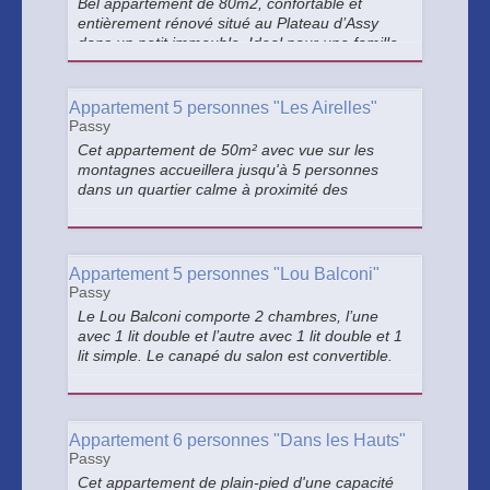
Bel appartement de 80m2, confortable et
entièrement rénové situé au Plateau d’Assy
dans un petit immeuble. Ideal pour une famille
ou deux couples.
Appartement 5 personnes "Les Airelles"
Passy
Cet appartement de 50m² avec vue sur les
montagnes accueillera jusqu'à 5 personnes
dans un quartier calme à proximité des
commerces et de nombreux équipements
comme la piscine de Marlioz ou les courts de
tennis.
Appartement 5 personnes "Lou Balconi"
Passy
Le Lou Balconi comporte 2 chambres, l’une
avec 1 lit double et l’autre avec 1 lit double et 1
lit simple. Le canapé du salon est convertible.
Appartement 6 personnes "Dans les Hauts"
Passy
Cet appartement de plain-pied d'une capacité