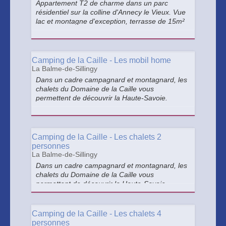
Appartement T2 de charme dans un parc
résidentiel sur la colline d'Annecy le Vieux. Vue
lac et montagne d'exception, terrasse de 15m²
avec mobilier, sans vis à vis. Grande piscine
ouverte en saison, 2 terrains de tennis, lac et
piste cyclable à 1km.
Camping de la Caille - Les mobil home
La Balme-de-Sillingy
Dans un cadre campagnard et montagnard, les
chalets du Domaine de la Caille vous
permettent de découvrir la Haute-Savoie.
Charmants chalets en bois pour un séjour dans
le calme et la convivialité. 2 chalets de 2
personnes et 11 chalets de 4 personnes.
Camping de la Caille - Les chalets 2
personnes
La Balme-de-Sillingy
Dans un cadre campagnard et montagnard, les
chalets du Domaine de la Caille vous
permettent de découvrir la Haute-Savoie.
Charmants chalets en bois pour un séjour dans
le calme et la convivialité. 2 chalets de 2
personnes et 11 chalets de 4 personnes.
Camping de la Caille - Les chalets 4
personnes