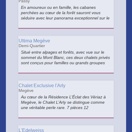
Passy
En amoureux ou en famille, les cabanes
perchées au cœur de la forêt sauront vous
séduire avec leur panorama exceptionnel sur le
massif du Mont Blanc.
Ultima Megève
Demi-Quartier
Situé entre alpages et forêts, avec vue sur le
sommet du Mont Blanc, ces deux chalets privés
sont conçus pour familles ou grands groupes
d’amis. En d’autres termes, il n’existe aucun
autre refuge de luxe en pleine montagne qui
offre autant de plaisir.
Chalet Exclusive l'Arly
Megève
Au cœur de la Résidence L’Éclat des Vériaz à
Megève, le Chalet L’Arly se distingue comme
une véritable perle rare. 7 pièces 12
personnes, 280m² sur 3 niveaux.
L'Edelweiss