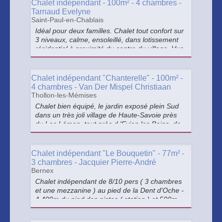
Chalet indépendant - 100m² - 4 chambres -
Tarnaud Evelyne
Saint-Paul-en-Chablais
Idéal pour deux familles. Chalet tout confort sur
3 niveaux, calme, ensoleillé, dans lotissement
résidentiel à proximité du centre du village. Vue
lac et montagne panoramique >
Chalet indépendant "Chanterelle" - 100m² -
4 chambres - Van Der Mispel Christiaan
Thollon-les-Mémises
Chalet bien équipé, le jardin exposé plein Sud
dans un très joli village de Haute-Savoie près
du Lac Léman, tout près d 'Evian les Bains, de
Thonon et juste en face de Lausanne en
Suisse. >
Chalet indépendant "Le Bouquetin" - 77m² -
3 chambres - Jacquier Pierre-André
Bernex
Chalet indépendant de 8/10 pers ( 3 chambres
et une mezzanine ) au pied de la Dent d'Oche -
A 400m du pied des pistes ( station ) et 500m
du centre du village