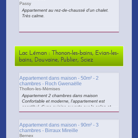
Passy
Appartement au rez-de-chaussé d'un chalet.
Très calme.
Lac Léman : Thonon-les-bains, Evian-les-
bains, Douvaine, Publier, Sciez
Appartement dans maison - 50m² - 2
chambres - Roch Gwenaëlle
Thollon-les-Mémises
Appartement 2 chambres dans maison
Confortable et moderne, l’appartement est
constitué d’une cuisine ouverte sur le salon et
comporte 2 chambres donnant sur le jardin
privatif. Caution de 200€ >
Appartement dans maison - 90m² - 3
chambres - Birraux Mireille
Bernex