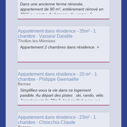
Dans une ancienne ferme rénovée,
appartement de 90 m², entièrement rénové en
2016 au centre du hameau du vernay, 6
couchages
Appartement dans résidence - 35m² - 1
chambre - Vasseur Danièle
Thollon-les-Mémises
Appartement 2 chambres dans résidence. >
Appartement dans résidence - 20 m² - 1
chambre - Philippe Gwenaëlle
Bernex
Simplifiez-vous la vie dans ce logement
paisible. Au départ des pistes : ski, rando, vélo.
Appartement de 20m2, tout confort avec vue
direct sur la Dent D'oche. Terrasse en angle
avec vue sur les montagnes >
Appartement dans résidence - 23m² - 1
chambre - Chiocchia Claude