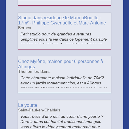
terrasse, possède une large ouverture pour
vous offrir une vue imprenable sur le site de la
Plage de la Beunaz.
Studio dans résidence le MarmoBouille -
17m² - Philippe Gwenaëlle et Marc-Antoine
Bernex
Petit studio pour de grandes aventures
Simplifiez vous la vie dans ce logement paisible
au cœur de la nature Au pied de la station de
ski, départ de beaucoup de randonnées >
Chez Mylène, maison pour 6 personnes à
Allinges
Thonon-les-Bains
Cette charmante maison individuelle de 70M2
avec un jardin totalement clos, est à Allinges
(10 mn de Thonon et du lac en voiture). Que ce
soit en famille ou entre amis, elle vous offrira
l’espace pour des bons moments à partager
tous ensemble.
La yourte
Saint-Paul-en-Chablais
Vous rêvez d’une nuit au cœur d'une yourte ?
Dormir dans cet habitat traditionnel mongole
vous offrira le dépaysement recherché pour