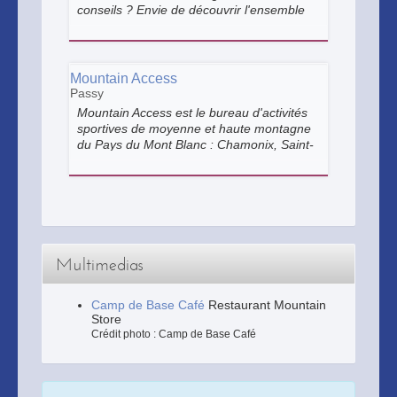
conseils ? Envie de découvrir l'ensemble
de nos produits ? Notre équipe de
vendeurs sportifs est là pour vous
renseigner et vous faire partager sa
passion de la montagne.
Mountain Access
Passy
Mountain Access est le bureau d'activités
sportives de moyenne et haute montagne
du Pays du Mont Blanc : Chamonix, Saint-
Gervais, Megève, Passy. Nous réservons
pour vous votre professionnel de la
montagne sans frais supplémentaire, été
comme hiver.
Multimedias
Camp de Base Café
Restaurant Mountain
Store
Crédit photo : Camp de Base Café