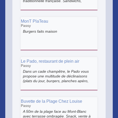
traditionnelle française. Sandwichs,
Paninis, Hot-dogs, Saucisses Frites,
Frites, Salades, Crêpes, Gaufres,
Tartelettes Myrtille, Glaces, Boissons
Fraîches, Bières, Café.
MonT PlaTeau
Passy
Burgers faits maison
Le Pado, restaurant de plein air
Passy
Dans un cade champêtre, le Pado vous
propose une multitude de déclinaisons
(plats du jour, burgers, planches apéro,
jus de fruits, glaces), le tout en privilégiant
des produits locaux et/ou bio.
Buvette de la Plage Chez Louise
Passy
A 50m de la plage face au Mont-Blanc
avec terrasse ombragée. Snack, vente à