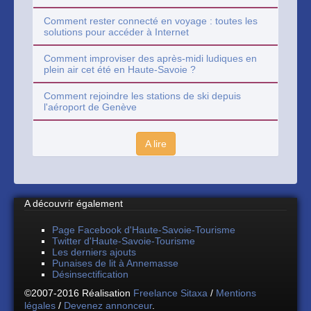
Comment rester connecté en voyage : toutes les
solutions pour accéder à Internet
Comment improviser des après-midi ludiques en
plein air cet été en Haute-Savoie ?
Comment rejoindre les stations de ski depuis
l'aéroport de Genève
A lire
A découvrir également
Page Facebook d'Haute-Savoie-Tourisme
Twitter d'Haute-Savoie-Tourisme
Les derniers ajouts
Punaises de lit à Annemasse
Désinsectification
©2007-2016 Réalisation
Freelance Sitaxa
/
Mentions
légales
/
Devenez annonceur
.