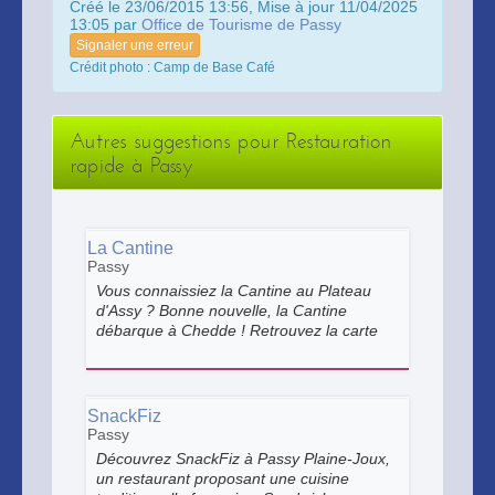
Créé le 23/06/2015 13:56, Mise à jour 11/04/2025
13:05 par
Office de Tourisme de Passy
Signaler une erreur
Crédit photo : Camp de Base Café
Autres suggestions pour Restauration
rapide à Passy
La Cantine
Passy
Vous connaissiez la Cantine au Plateau
d'Assy ? Bonne nouvelle, la Cantine
débarque à Chedde ! Retrouvez la carte
emblématique : burgers maison et plats
du mondes pour secouer vos papilles.
SnackFiz
Passy
Découvrez SnackFiz à Passy Plaine-Joux,
un restaurant proposant une cuisine