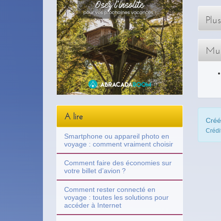
Plu
Mul
A lire
Créé
Crédi
Smartphone ou appareil photo en
voyage : comment vraiment choisir
Comment faire des économies sur
votre billet d’avion ?
Comment rester connecté en
voyage : toutes les solutions pour
accéder à Internet