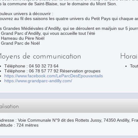
s la commune de Saint-Blaise, sur le domaine du Mont Sion.
buleux univers à découvrir :
uvrez au fil des saisons les quatre univers du Petit Pays qui chaque a
s Grandes Médiévales d’Andilly, qui se déroulent en mai/juin sur 5 jou
 Grand Parc d'Andilly, qui vous accueille tout l’été
e Hameau du Père Noël
e Grand Parc de Noël
oyens de communication
Horai
Téléphone : 04 50 32 73 64
Tout
Téléphone : 06 78 57 77 92 Réservation groupes
https://www.facebook.com/LeParcDesEpouvantails
https://www.grandparc-andilly.com/
lisation
Adresse :
Voie Communale N°9 dit des Rottets Jussy
,
74350
Andilly
, Fr
ltitude : 724 mètres