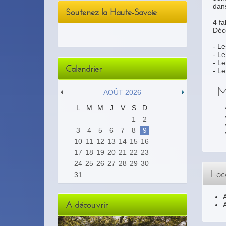
dan
Soutenez la Haute-Savoie
4 fa
Déco
- Le
- Le
- L
Calendrier
- L
M
AOÛT 2026
L
M
M
J
V
S
D
1
2
3
4
5
6
7
8
9
10
11
12
13
14
15
16
17
18
19
20
21
22
23
24
25
26
27
28
29
30
Loca
31
A découvrir
A