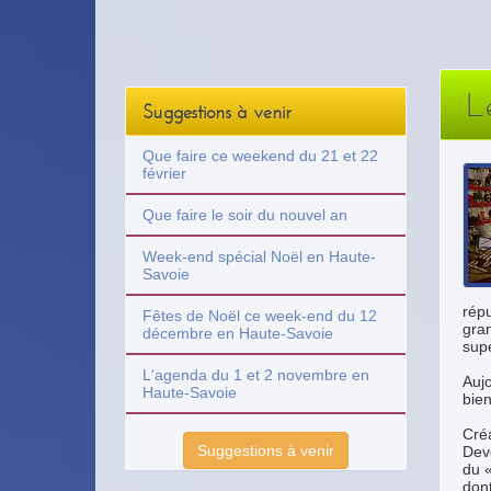
L
Suggestions à venir
Que faire ce weekend du 21 et 22
février
Que faire le soir du nouvel an
Week-end spécial Noël en Haute-
Savoie
répu
Fêtes de Noël ce week-end du 12
gran
décembre en Haute-Savoie
supé
L'agenda du 1 et 2 novembre en
Aujo
Haute-Savoie
bien
Créa
Suggestions à venir
Deve
du «
dont