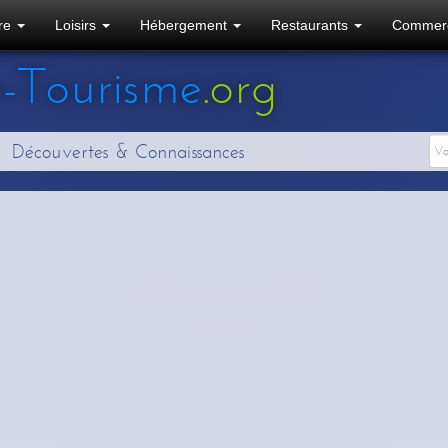
ure
Loisirs
Hébergement
Restaurants
Commer
e
-Tourisme
.org
Découvertes & Connaissances