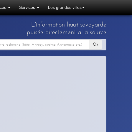
ces
Services
Les grandes villes
L'information haut-savoyarde
puisée directement à la source
Ok