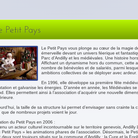
e Petit Pays
Le Petit Pays vous plonge au cœur de la magie 
émerveille devant un univers féerique et fantast
Parc d'Andilly et les médiévales. Une histoire ho
Affichant un dynamisme hors du commun, cette as
nombre de bénévoles et de salariés, parmi lesque
ambitions collectives de se déployer avec ardeur.
En 1996, elle développe sa première fête médiév
tation et galvanise les énergies. D’année en année, les Médiévales se d
d. Elles permettent ainsi à l’association d’acquérir une nouvelle dimen
rieure.
urd’hui, la taille de sa structure lui permet d’envisager sans crainte la
 que de nombreux projets voient le jour.
tion du Petit Pays en 2006 :
nu un acteur culturel incontournable sur le territoire genevois, Andilly
 Petit Pays » les animations phares de l’association. Désormais, le Peti
 deux sont toujours situés sur la commune d’Andilly : la Cure et la Forêt