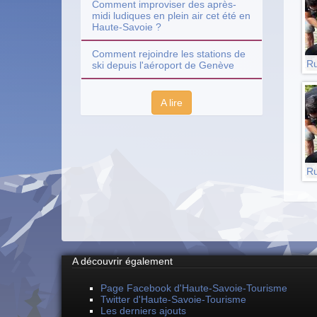
Comment improviser des après-
midi ludiques en plein air cet été en
Haute-Savoie ?
Comment rejoindre les stations de
Ru
ski depuis l'aéroport de Genève
A lire
Ru
A découvrir également
Page Facebook d'Haute-Savoie-Tourisme
Twitter d'Haute-Savoie-Tourisme
Les derniers ajouts