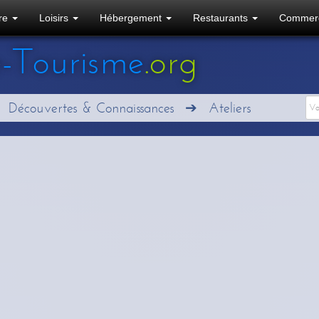
ure
Loisirs
Hébergement
Restaurants
Commer
e
-Tourisme
.org
Découvertes & Connaissances
Ateliers