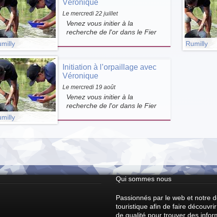
votre niveau. Sortie possible
Véronique
avec VTT, VTTAE, VTCAE.
Le mercredi 22 juillet
Venez vous initier à la
recherche de l'or dans le Fier
avec Véronique Riondy. Une
milly
Rumilly
activité ludique qui permet de
découvrir l'orpaillage dans un
Initiation à l’orpaillage avec
cadre exceptionnel, au bord de
Véronique
la rivière, en pleine nature.
Le mercredi 19 août
Venez vous initier à la
recherche de l'or dans le Fier
avec Véronique Riondy. Une
milly
activité ludique qui permet de
découvrir l'orpaillage dans un
cadre exceptionnel, au bord de
la rivière, en pleine nature.
Qui sommes nous
Passionnés par le web et notre 
touristique afin de faire découvr
de qualité pour trouver des info