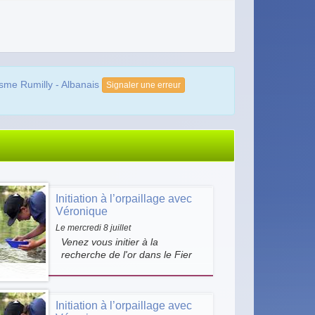
isme Rumilly - Albanais
Signaler une erreur
Initiation à l’orpaillage avec
Véronique
Le mercredi 8 juillet
Venez vous initier à la
recherche de l'or dans le Fier
avec Véronique Riondy. Une
activité ludique qui permet de
découvrir l'orpaillage dans un
Initiation à l’orpaillage avec
cadre exceptionnel, au bord de