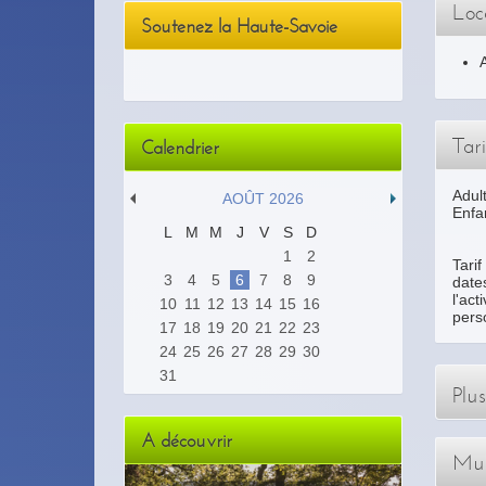
Loca
Soutenez la Haute-Savoie
Tari
Calendrier
Adult
AOÛT 2026
Enfan
L
M
M
J
V
S
D
1
2
Tari
3
4
5
6
7
8
9
date
l'ac
10
11
12
13
14
15
16
pers
17
18
19
20
21
22
23
24
25
26
27
28
29
30
31
Plu
A découvrir
Mul