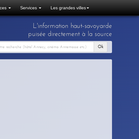
ces
Services
Les grandes villes
L'information haut-savoyarde
puisée directement à la source
Ok