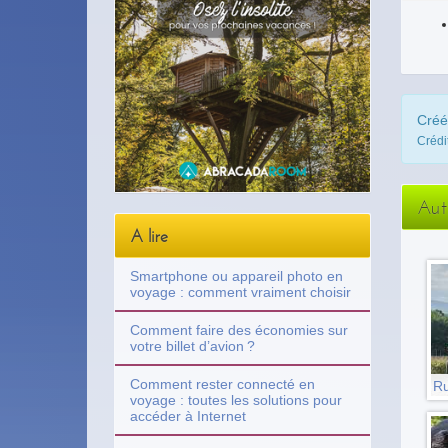
Créé
Crédi
Aut
A lire
Smartphone ou appareil photo en
voyage : comment vraiment choisir
Comment faire des économies sur
votre billet d’avion ?
Comment rester connecté en
Ru
voyage : toutes les solutions pour
accéder à Internet