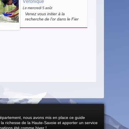
Véronique
la rivière, en pleine nature.
Le mercredi 5 août
Venez vous initier à la
recherche de l'or dans le Fier
avec Véronique Riondy. Une
activité ludique qui permet de
découvrir l'orpaillage dans un
cadre exceptionnel, au bord de
la rivière, en pleine nature.
département, nous avons mis en place ce guide
ir la richesse de la Haute-Savoie et apporter un service
rmations été comme hiver !