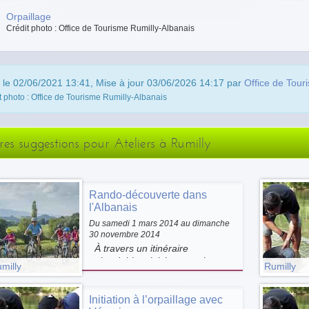
Orpaillage
Crédit photo : Office de Tourisme Rumilly-Albanais
 le 02/06/2021 13:41, Mise à jour 03/06/2026 14:17 par
Office de Tour
t photo : Office de Tourisme Rumilly-Albanais
res suggestions pour Ateliers à Rumilly
Rando-découverte dans
l'Albanais
Du samedi 1 mars 2014 au dimanche
30 novembre 2014
À travers un itinéraire
abordable, plaisir et sourire
milly
Rumilly
seront au rendez-vous.
Propositions sur mesure en
fonction de vos envies et selon
Initiation à l’orpaillage avec