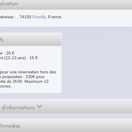
lisation
Adresse :
,
74150
Rumilly
, France.
fs
e : 20 €
t (12-13 ans) : 15 €.
f pour une réservation hors des
s proposées : 230€ pour
tivité de 2h30. Maximum 12
onnes.
s d'informations
timedias