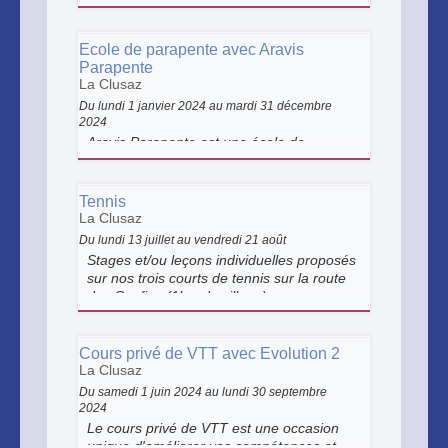
ou adultes, cours particuliers ou collectifs,
parcours accompagnés ou passage de la
carte verte, ... Laurent Collomb-Patton,
Ecole de parapente avec Aravis
professeur diplomé d'état, est là pour vous
Parapente
faire découvrir le golf ou vous
La Clusaz
perfectionner.
Du lundi 1 janvier 2024 au mardi 31 décembre
2024
Aravis Parapente est une école de
parapente, offrant la possibilité
d'apprendre à piloter en toute sécurité,
que ce soit en pente-école l'été et en
Tennis
biplace pédagogique toute saison.
La Clusaz
Du lundi 13 juillet au vendredi 21 août
Stages et/ou leçons individuelles proposés
sur nos trois courts de tennis sur la route
des Confins (1km du village).
Cours privé de VTT avec Evolution 2
La Clusaz
Du samedi 1 juin 2024 au lundi 30 septembre
2024
Le cours privé de VTT est une occasion
unique d'améliorer vos compétences et