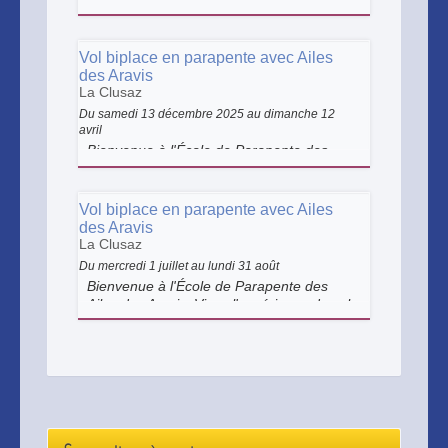
votre technique sous la direction experte
de nos instructeurs qualifiés. Quels que
soient votre âge, votre niveau et votre
Vol biplace en parapente avec Ailes
discipline, nous répondrons à vos besoins
des Aravis
spécifiques.
La Clusaz
Du samedi 13 décembre 2025 au dimanche 12
avril
Bienvenue à l'École de Parapente des
Ailes des Aravis. Vivez l'expérience du vol
libre dans les Aravis !
Vol biplace en parapente avec Ailes
des Aravis
La Clusaz
Du mercredi 1 juillet au lundi 31 août
Bienvenue à l'École de Parapente des
Ailes des Aravis. Vivez l'expérience du vol
libre dans les Aravis !