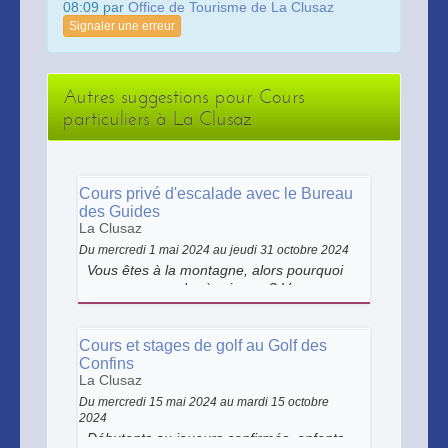
08:09 par
Office de Tourisme de La Clusaz
Signaler une erreur
Autres suggestions pour Cours
particuliers à La Clusaz
Cours privé d'escalade avec le Bureau
des Guides
La Clusaz
Du mercredi 1 mai 2024 au jeudi 31 octobre 2024
Vous êtes à la montagne, alors pourquoi
ne pas apprendre à grimper ? Venez vous
initier ou progresser avec nos guides sur
les falaises calcaires qui constituent notre
massif des Aravis.
Cours et stages de golf au Golf des
Confins
La Clusaz
Du mercredi 15 mai 2024 au mardi 15 octobre
2024
Débutants ou joueurs confirmés, enfants