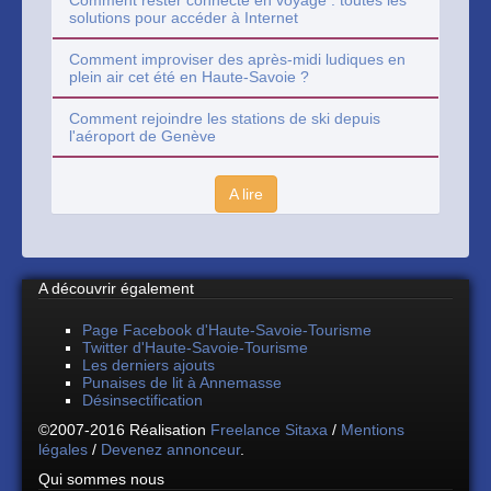
Comment rester connecté en voyage : toutes les
solutions pour accéder à Internet
Comment improviser des après-midi ludiques en
plein air cet été en Haute-Savoie ?
Comment rejoindre les stations de ski depuis
l'aéroport de Genève
A lire
A découvrir également
Page Facebook d'Haute-Savoie-Tourisme
Twitter d'Haute-Savoie-Tourisme
Les derniers ajouts
Punaises de lit à Annemasse
Désinsectification
©2007-2016 Réalisation
Freelance Sitaxa
/
Mentions
légales
/
Devenez annonceur
.
Qui sommes nous