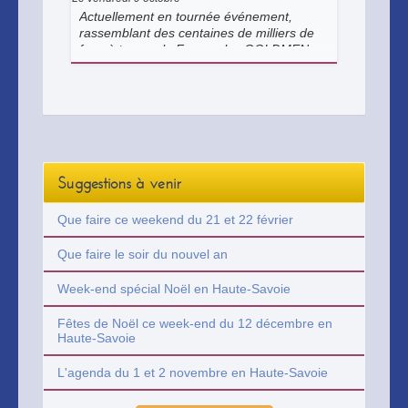
Actuellement en tournée événement,
rassemblant des centaines de milliers de
fans à travers la France, les GOLDMEN
seront de retour en 2026 pour un nouveau
show 100% tubes, de l’univers de Jean-
Jacques Goldman à celui du trio
Fredericks, Goldman & Jones.
Suggestions à venir
Que faire ce weekend du 21 et 22 février
Que faire le soir du nouvel an
Week-end spécial Noël en Haute-Savoie
Fêtes de Noël ce week-end du 12 décembre en
Haute-Savoie
L'agenda du 1 et 2 novembre en Haute-Savoie