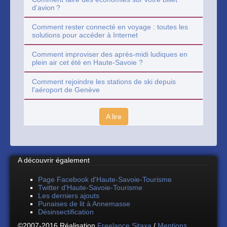
d’avion ?
Comment rester connecté en voyage : toutes les
solutions pour accéder à Internet
Comment improviser des après-midi ludiques en
plein air cet été en Haute-Savoie ?
Comment rejoindre les stations de ski depuis
l'aéroport de Genève
A lire
A découvrir également
Page Facebook d'Haute-Savoie-Tourisme
Twitter d'Haute-Savoie-Tourisme
Les derniers ajouts
Punaises de lit à Annemasse
Désinsectification
©2007-2016 Réalisation
Freelance Sitaxa
/
Mentions