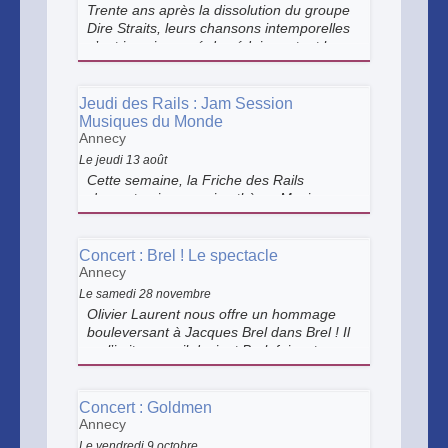
Trente ans après la dissolution du groupe
Dire Straits, leurs chansons intemporelles
n’ont jamais cessé de séduire autant les
générations. Aujourd’hui, The Dire Straits
Experience, fait revivre cette musique
emblématique avec une intensité intacte.
Jeudi des Rails : Jam Session
Musiques du Monde
Annecy
Le jeudi 13 août
Cette semaine, la Friche des Rails
s'exporte : jam session thème Musiques
du Monde, avec au programme les
musiques traditionnelles africaines,
latinos, néo-trad, irlandaises, bluegrass,
Concert : Brel ! Le spectacle
anglaises, françaises... et bien d'autres
Annecy
encore !
Le samedi 28 novembre
Olivier Laurent nous offre un hommage
bouleversant à Jacques Brel dans Brel ! Il
ne l’imite pas : il devient Brel, faisant
revivre ses chansons avec une intensité
hors du commun et une émotion d’une
rare puissance.
Concert : Goldmen
Annecy
Le vendredi 9 octobre