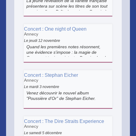
La jeune révélation de la variété française
présentera sur scène les titres de son tout
premier album Boîte à musique. Sa voix à
la fois puissante et cristalline, s’élèvera sur
les plus belles scènes de France.
Concert : One night of Queen
Annecy
Le jeudi 12 novembre
Quand les premières notes résonnent,
une évidence s'impose : la magie de
Queen est toujours intacte. Depuis plus de
vingt ans, "One night of Queen" fait vibrer
les scènes du monde entier et s'est
imposé comme le plus grand hommage à
Concert : Stephan Eicher
Queen au monde.
Annecy
Le mardi 3 novembre
Venez découvrir le nouvel album
"Poussière d'Or" de Stephan Eicher.
Concert : The Dire Straits Experience
Annecy
Le samedi 5 décembre