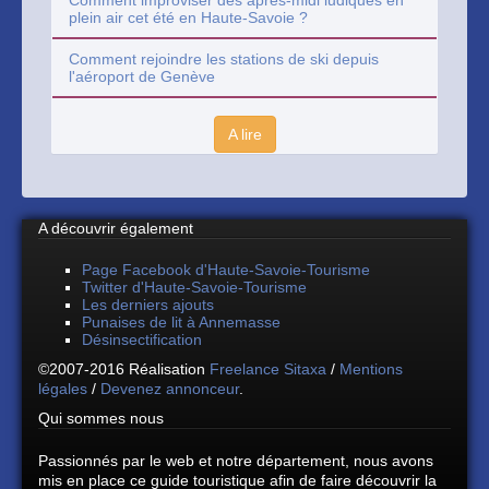
Comment improviser des après-midi ludiques en
plein air cet été en Haute-Savoie ?
Comment rejoindre les stations de ski depuis
l'aéroport de Genève
A lire
A découvrir également
Page Facebook d'Haute-Savoie-Tourisme
Twitter d'Haute-Savoie-Tourisme
Les derniers ajouts
Punaises de lit à Annemasse
Désinsectification
©2007-2016 Réalisation
Freelance Sitaxa
/
Mentions
légales
/
Devenez annonceur
.
Qui sommes nous
Passionnés par le web et notre département, nous avons
mis en place ce guide touristique afin de faire découvrir la