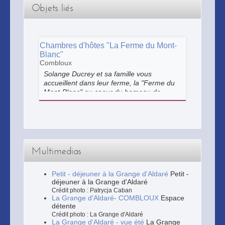
Objets liés
Chambres d'hôtes "La Ferme du Mont-
Blanc"
Combloux
Solange Ducrey et sa famille vous
accueillent dans leur ferme, la "Ferme du
Mont-Blanc" au coeur du hameau de
Prairy, à Combloux. Solange vous propose
la table d'hôtes où vous dégusterez les
spécialités savoyardes ainsi que sa
cuisine traditionnelle.
Multimedias
Petit - déjeuner à la Grange d'Aldaré
Petit -
déjeuner à la Grange d'Aldaré
Crédit photo : Patrycja Caban
La Grange d'Aldaré- COMBLOUX
Espace
détente
Crédit photo : La Grange d'Aldaré
La Grange d'Aldaré - vue été
La Grange