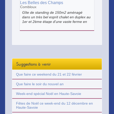
spécialités savoyardes ainsi que sa
Les Belles des Champs
cuisine traditionnelle.
Combloux
Gîte de standing de 150m2 aménagé
dans un très bel esprit chalet en duplex au
1er et 2ème étage d'une vaste ferme en
activité. Vue panoramique à 180° sur le
massif du Mont-Blanc. Environnement
calme et préservé. Ski à 1.5km en hiver.
Suggestions à venir
Que faire ce weekend du 21 et 22 février
Que faire le soir du nouvel an
Week-end spécial Noël en Haute-Savoie
Fêtes de Noël ce week-end du 12 décembre en
Haute-Savoie