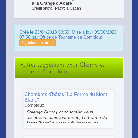
à la Grange d'Aldaré
Crédit photo : Patrycja Caban
Créé le 23/04/2018 09:59, Mise à jour 09/06/2026
07:50 par
Office de Tourisme de Combloux
Signaler une erreur
Autres suggestions pour Chambres
d'hôtes à Combloux
Chambres d'hôtes "La Ferme du Mont-
Blanc"
Combloux
Solange Ducrey et sa famille vous
accueillent dans leur ferme, la "Ferme du
Mont-Blanc" au coeur du hameau de
Prairy, à Combloux. Solange vous propose
la table d'hôtes où vous dégusterez les