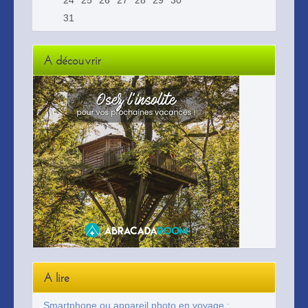
24
25
26
27
28
29
30
31
A découvrir
A lire
Smartphone ou appareil photo en voyage :