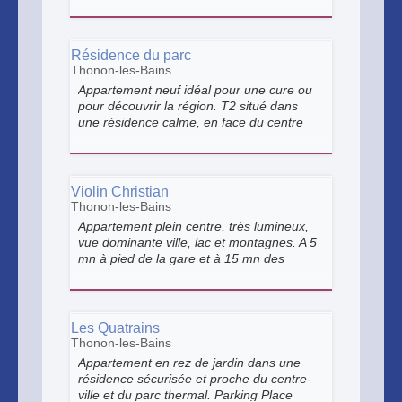
individuelle avec vue remarquable sur le
Lac Léman.
Résidence du parc
Thonon-les-Bains
Appartement neuf idéal pour une cure ou
pour découvrir la région. T2 situé dans
une résidence calme, en face du centre
thermal, avec rez de jardin et terrasse,
exposée Sud-Ouest. Hébergement adapté
aux PMR et convient pour 2 adultes/2
enfants
Violin Christian
Thonon-les-Bains
Appartement plein centre, très lumineux,
vue dominante ville, lac et montagnes. A 5
mn à pied de la gare et à 15 mn des
thermes. Abonnement parking gardé en
sous sol.
Les Quatrains
Thonon-les-Bains
Appartement en rez de jardin dans une
résidence sécurisée et proche du centre-
ville et du parc thermal. Parking Place