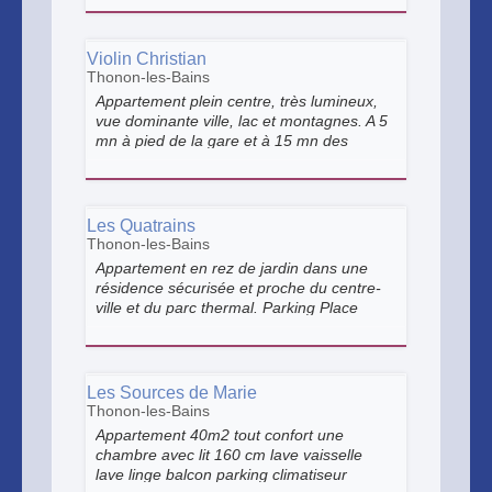
exposée Sud-Ouest. Hébergement adapté
aux PMR et convient pour 2 adultes/2
enfants
Violin Christian
Thonon-les-Bains
Appartement plein centre, très lumineux,
vue dominante ville, lac et montagnes. A 5
mn à pied de la gare et à 15 mn des
thermes. Abonnement parking gardé en
sous sol.
Les Quatrains
Thonon-les-Bains
Appartement en rez de jardin dans une
résidence sécurisée et proche du centre-
ville et du parc thermal. Parking Place
privée.
Les Sources de Marie
Thonon-les-Bains
Appartement 40m2 tout confort une
chambre avec lit 160 cm lave vaisselle
lave linge balcon parking climatiseur