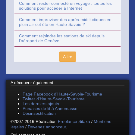
Comment rester connecté en voyage : toutes les
solutions pour accéder à Internet
Comment improviser des après-midi ludiques en
plein air cet été en Haute-Savoie ?
Comment rejoindre les stations de ski depuis
l'aéroport de Genève
A lire
A découvrir également
Page Facebook d'Haute-Savoie-Tourisme
Twitter d'Haute-Savoie-Tourisme
Les derniers ajouts
Punaises de lit à Annemasse
Désinsectification
©2007-2016 Réalisation
Freelance Sitaxa
/
Mentions
légales
/
Devenez annonceur
.