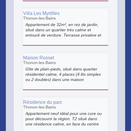
Villa Les Myrtilles
Thonon-les-Bains
Appartement de 32m², en rez de jardin,
situé dans un quartier très calme et
entouré de verdure. Terrasse privative et
parking. Meublé entièrement rénové avec
équipement tout confort. Proche du centre
ville et de la gare.
Maison Rosset
Thonon-les-Bains
Gîte de plain-pieds, situé dans quartier
résidentiel calme, 4 places (4 lits simples
ou 2 doubles) dans une maison
individuelle avec vue remarquable sur le
Lac Léman.
Résidence du parc
Thonon-les-Bains
Appartement neuf idéal pour une cure ou
pour découvrir la région. T2 situé dans
une résidence calme, en face du centre
thermal, avec rez de jardin et terrasse,