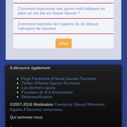
Comment improviser des après-midi ludiques en
plein air cet été en Haute-Savoie ?
Comment rejoindre les stations de ski depuis
l'aéroport de Genève
A lire
A découvrir également
Page Facebook d'Haute-Savoie-Tourisme
Twitter d'Haute-Savoie-Tourisme
Les derniers ajouts
Punaises de lit à Annemasse
Désinsectification
©2007-2016 Réalisation
Freelance Sitaxa
/
Mentions
légales
/
Devenez annonceur
.
Qui sommes nous