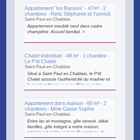
Appartement "les Bassins" - 47m² - 2
chambres - Reitz Stéphanie et Yannick
Saint-Paul-en-Chablais
Appartement meublé neuf dans cadre
champêtre. Accueil familial. >
Chalet individuel - 48 m² - 1 chambre -
Le P'tit Chalet
Saint-Paul-en-Chablais
Situé à Saint Paul en Chablais, le P'tit
Chalet associe l'authenticité du madrier et
la modernité pour vous offrir un cadre
chaleureux situé au cœur du plateau du
Gavot.
Appartement dans maison - 60 m² - 2
chambres - Mme Gasse Sophie
Saint-Paul-en-Chablais
Entre lac et montagne, gîte rénové. Idéal
familles, gîte intégré à notre maison,
totalement indépendant. Prestations de
qualité. Environnement champêtre et