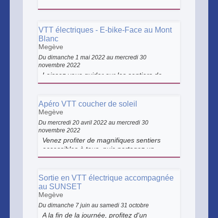
une expérience unique. Achetez dans
notre magasin.
VTT électriques - E-bike-Face au Mont
Blanc
Megève
Du dimanche 1 mai 2022 au mercredi 30
novembre 2022
Laissez vous guider sur les sentiers de
votre niveau. Vous découvrirez les joies du
VTT électrique, enrichi par les conseils
techniques et connaissances montagne,
Apéro VTT coucher de soleil
de votre guide, le tout face au Mont-Blanc.
Megève
Départ du magasin Philippe Sports.
Du mercredi 20 avril 2022 au mercredi 30
novembre 2022
Venez profiter de magnifiques sentiers
accessibles à tous, puis partagez un
apéritif convivial face au Mont blanc.
Départ du magasin Philippe sport.
Sortie en VTT électrique accompagnée
au SUNSET
Megève
Du dimanche 7 juin au samedi 31 octobre
A la fin de la journée, profitez d'un