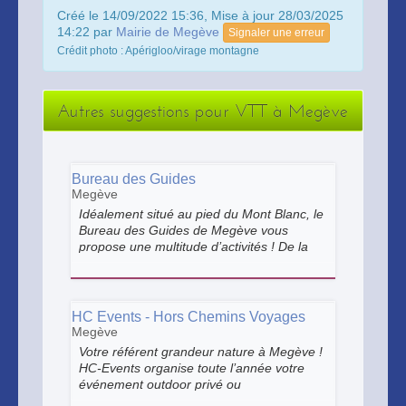
Créé le 14/09/2022 15:36, Mise à jour 28/03/2025
14:22 par
Mairie de Megève
Signaler une erreur
Crédit photo : Apérigloo/virage montagne
Autres suggestions pour VTT à Megève
Bureau des Guides
Megève
Idéalement situé au pied du Mont Blanc, le
Bureau des Guides de Megève vous
propose une multitude d’activités ! De la
découverte tranquille en famille aux
ascensions sportives il y en a pour tous
les goûts. Détendez-vous, et laissez-vous
guider !
HC Events - Hors Chemins Voyages
Megève
Votre référent grandeur nature à Megève !
HC-Events organise toute l’année votre
événement outdoor privé ou
professionnel: séminaires, EVJF.