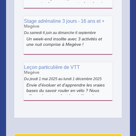
moment calme pour arpenter les chemins
de montagne devant un magnifique
coucher de soleil.
Stage adrénaline 3 jours - 16 ans et +
Megève
Du samedi 6 juin au dimanche 6 septembre
Un week-end insolite avec 3 activités et
une nuit comprise à Megève !
Leçon particulière de VTT
Megève
Du jeudi 1 mai 2025 au lundi 1 décembre 2025
Envie d'évoluer et d'apprendre les vraies
bases du savoir rouler en vélo ? Nous
offrons à votre enfant le privilège de se
lancer en mode leçon privée !