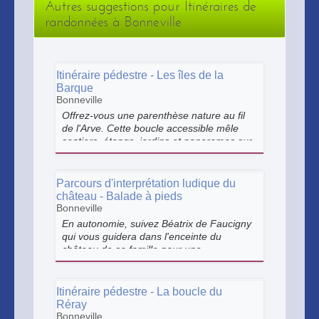
Autres suggestions pour Itinéraires de
randonnées à Bonneville
Itinéraire pédestre - Les îles de la
Barque
Bonneville
Offrez-vous une parenthèse nature au fil
de l'Arve. Cette boucle accessible mêle
sentiers, étangs, jardins et panoramas sur
le Môle et la Pointe d'Andey, pour une
balade ressourçante aux portes de
Bonneville.
Parcours d'interprétation ludique du
château - Balade à pieds
Bonneville
En autonomie, suivez Béatrix de Faucigny
qui vous guidera dans l'enceinte du
château de sa famille pour une
découverte de son histoire. L'occasion
aussi pour les plus jeunes d'apprendre en
s'amusant.
Itinéraire pédestre - La boucle du
Réray
Bonneville