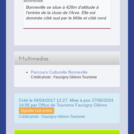
Bonneville
Bonneville se situe à 428m d'altitude à
l'entrée de la cluse de l'Arve. Elle est
dominée côté sud par le Môle et côté nord
par la Pointe d'Andey. Participez à nos
visites guidées de la ville pour en
connaitre tout les détails et toute son
histoire.
Multimedias
Parcours Culturelle Bonneville
Crédit photo : Faucigny Glières Tourisme
Créé le 04/04/2017 12:27, Mise à jour 27/06/2024
14:06 par
Office de Tourisme Faucigny Glières
Signaler une erreur
Crédit photo : Faucigny Glières Tourisme