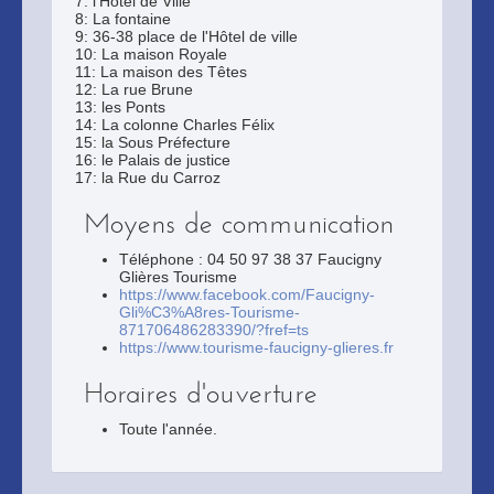
7: l'Hôtel de Ville
8: La fontaine
9: 36-38 place de l'Hôtel de ville
10: La maison Royale
11: La maison des Têtes
12: La rue Brune
13: les Ponts
14: La colonne Charles Félix
15: la Sous Préfecture
16: le Palais de justice
17: la Rue du Carroz
Moyens de communication
Téléphone : 04 50 97 38 37 Faucigny
Glières Tourisme
https://www.facebook.com/Faucigny-
Gli%C3%A8res-Tourisme-
871706486283390/?fref=ts
https://www.tourisme-faucigny-glieres.fr
Horaires d'ouverture
Toute l'année.