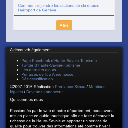
Comment rejoindre les stations de ski depuis
l'aéroport de Genève
A lire
A découvrir également
Page Facebook d'Haute-Savoie-Tourisme
Twitter d'Haute-Savoie-Tourisme
Les derniers ajouts
Punaises de lit à Annemasse
Désinsectification
©2007-2016 Réalisation
Freelance Sitaxa
/
Mentions
légales
/
Devenez annonceur
.
Qui sommes nous
Passionnés par le web et notre département, nous avons
mis en place ce guide touristique afin de faire découvrir la
richesse de la Haute-Savoie et apporter un service de
qualité pour trouver des informations été comme hiver !