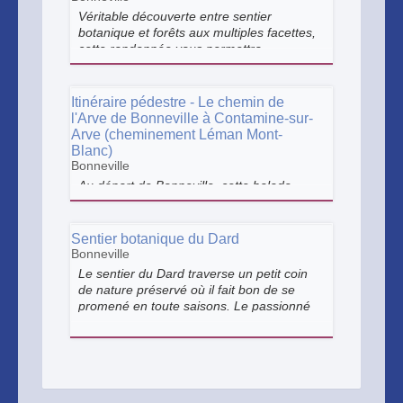
Véritable découverte entre sentier
botanique et forêts aux multiples facettes,
cette randonnée vous permettra
d'observer une flore variée, et de
parcourir des paysages tous aussi
différents les uns que les autres.
Itinéraire pédestre - Le chemin de
l'Arve de Bonneville à Contamine-sur-
Arve (cheminement Léman Mont-
Blanc)
Bonneville
Au départ de Bonneville, cette balade
longe les berges de l'Arve jusqu'au
Pelloux. Entre rivière, jardins, zones
humides et nature préservée, profitez
Sentier botanique du Dard
d'une promenade facile idéale pour une
Bonneville
parenthèse au grand air.
Le sentier du Dard traverse un petit coin
de nature préservé où il fait bon de se
promené en toute saisons. Le passionné
de botanique y trouvera à coup sûr leur
bonheur.