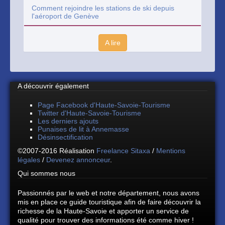
Comment rejoindre les stations de ski depuis
l'aéroport de Genève
A lire
A découvrir également
Page Facebook d'Haute-Savoie-Tourisme
Twitter d'Haute-Savoie-Tourisme
Les derniers ajouts
Punaises de lit à Annemasse
Désinsectification
©2007-2016 Réalisation
Freelance Sitaxa
/
Mentions
légales
/
Devenez annonceur
.
Qui sommes nous
Passionnés par le web et notre département, nous avons
mis en place ce guide touristique afin de faire découvrir la
richesse de la Haute-Savoie et apporter un service de
qualité pour trouver des informations été comme hiver !