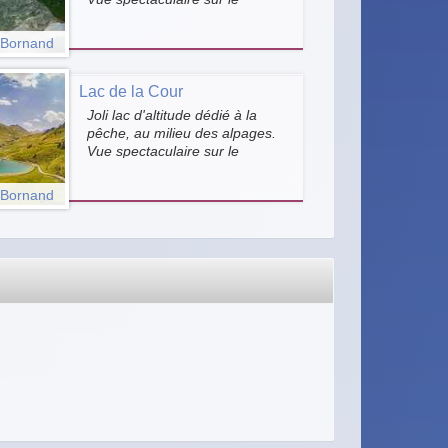
Jalouvre, montagne dominant
le col de la Colombière, sur la
-Bornand
route des Grandes Alpes. Ne
manquez pas d'admirer les
hameaux typiques des Bouts et
Lac de la Cour
du Venay et leurs chalets
Joli lac d'altitude dédié à la
pêche, au milieu des alpages.
Vue spectaculaire sur le
Jalouvre, montagne dominant
le col de la Colombière, sur la
-Bornand
route des Grandes Alpes.