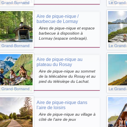
aucune poubelle disponible sur
 Grand-Bornand
Le Grand
le domaine skiable, merci de
conserver vos déchets avec
vous et de les apporter aux
Aire de pique-nique /
points de collecte des déchets
barbecue de Lormay
du village.
Aires de pique-nique et espace
barbecue à disposition à
Lormay (espace ombragé).
 Grand-Bornand
Le Grand
Aire de pique-nique au
plateau du Rosay
Aire de pique-nique au sommet
de la télécabine du Rosay et au
pied du télésiège du Lachat.
 Grand-Bornand
Le Grand
Aire de pique-nique dans
l'aire de loisirs
Aire de pique-nique au village à
côté de l'aire de jeux