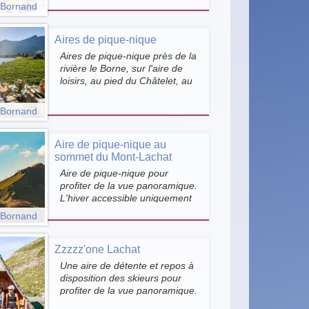
aucune poubelle disponible sur
-Bornand
le domaine skiable, merci de
conserver vos déchets avec
vous et de les apporter aux
Aires de pique-nique
points de collecte des déchets
Aires de pique-nique près de la
du village.
rivière le Borne, sur l'aire de
loisirs, au pied du Châtelet, au
lac de la Cour, au Mont, aux
Bouts, à Lormay, sur le plateau
-Bornand
du Rosay et au sommet du
mont Lachat. Barbecues à
Lormay, au lac de la Cour et le
Aire de pique-nique au
long du Borne.
sommet du Mont-Lachat
Aire de pique-nique pour
profiter de la vue panoramique.
L'hiver accessible uniquement
aux skieurs, l'été accès par
-Bornand
télésiège.
Zzzzz'one Lachat
Une aire de détente et repos à
disposition des skieurs pour
profiter de la vue panoramique.